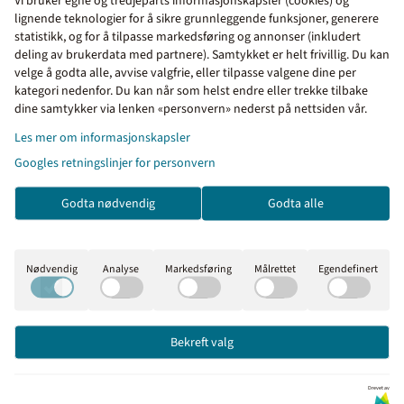
Vi bruker egne og tredjeparts informasjonskapsler (cookies) og
ledninger, verktøy, rør, og annet utstyr i industrielle,
lignende teknologier for å sikre grunnleggende funksjoner, generere
elektriske og kontormiljøer.
statistikk, og for å tilpasse markedsføring og annonser (inkludert
deling av brukerdata med partnere). Samtykket er helt frivillig. Du kan
Farge:
Gul tape med svart tekst som gir tydelig merking
velge å godta alle, avvise valgfrie, eller tilpasse valgene dine per
og høy synlighet.
kategori nedenfor. Du kan når som helst endre eller trekke tilbake
Priser inkl. eller ekskl.
dine samtykker via lenken «personvern» nederst på nettsiden vår.
Hvorfor velge disse etikettene?
Disse etikettene er et ideelt valg for profesjonelle som trenger
mva
Les mer om informasjonskapsler
pålitelige og langvarige merkeløsninger. Med høy kvalitet på
Googles retningslinjer for personvern
I denne butikken kan du
materialene og kompatibilitet med Brady M210 etikettskriver,
velge om du vil se prisene
kan du være trygg på at merkingen holder seg i mange år.
Godta nødvendig
Godta alle
med eller uten moms.
Er du interessert i merking?
Se vår etikettskriver her!
Inkl. mva
Ekskl. mva
Nødvendig
Analyse
Markedsføring
Målrettet
Egendefinert
Enkel bestilling og rask levering fra
Merkefabrikken
Bekreft valg
Bestill enkelt i vår nettbutikk! Legg produktene i
handlekurven, klikk på handlekurv-symbolet, og fullfør
Drevet av
bestillingen i kassen.