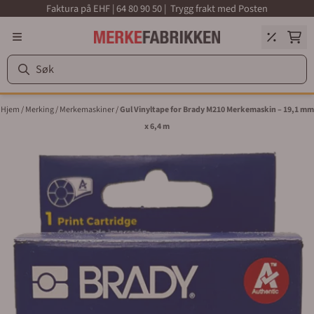
Faktura på EHF | 64 80 90 50 | Trygg frakt med Posten
Hopp til innhold
Hjem
/
Merking
/
Merkemaskiner
/
Gul Vinyltape for Brady M210 Merkemaskin – 19,1 mm
x 6,4 m