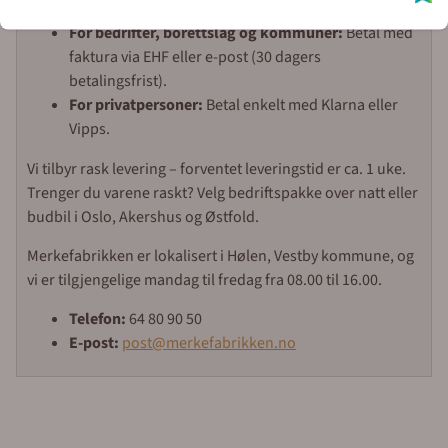
For bedrifter, borettslag og kommuner:
Betal med
faktura via EHF eller e-post (30 dagers
betalingsfrist).
For privatpersoner:
Betal enkelt med Klarna eller
Vipps.
Vi tilbyr rask levering – forventet leveringstid er ca. 1 uke.
Trenger du varene raskt? Velg bedriftspakke over natt eller
budbil i Oslo, Akershus og Østfold.
Merkefabrikken er lokalisert i Hølen, Vestby kommune, og
vi er tilgjengelige mandag til fredag fra 08.00 til 16.00.
Telefon:
64 80 90 50
E-post:
post@merkefabrikken.no