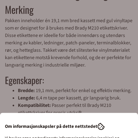
Merking
Pakken inneholder én 19,1 mm bred kassett med gul vinyltape
som er designet for å brukes med Brady M210 etikettskriver.
Disse etikettene er ideelle for både innendørs og utendørs
merking av kabler, ledninger, patch-paneler, terminalblokker,
rør, og hetteglass. Takket være det slitesterke vinylmaterialet
kan etikettene motstå krevende forhold, og de er perfekte for
langvarig merking i industrielle miljøer.
Egenskaper:
Bredde:
19,1 mm, perfekt for enkel og effektiv merking.
Lengde:
6,4 m tape per kassett, gir langvarig bruk.
Kompatibilitet:
Passer perfekt til Brady M210
etikettskriver for presis utskrift.
Holdbarhet:
Laget av slitesterk vinyl som tåler både
Om informasjonskapsler på dette nettstedet
innendørs og utendørs forhold.
Bruksområder:
Perfekt for merking av kabler,