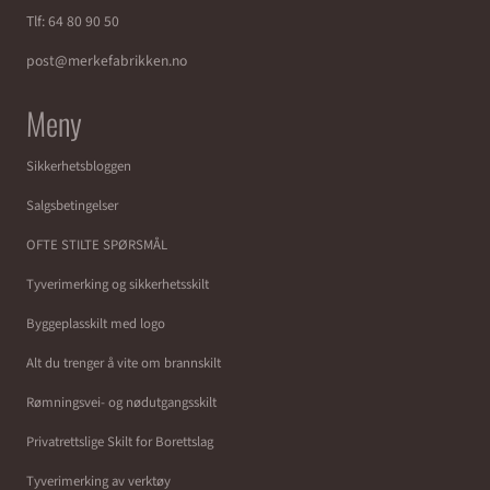
Tlf:
64 80 90 50
post@merkefabrikken.no
Meny
Sikkerhetsbloggen
Salgsbetingelser
OFTE STILTE SPØRSMÅL
Tyverimerking og sikkerhetsskilt
Byggeplasskilt med logo
Alt du trenger å vite om brannskilt
Rømningsvei- og nødutgangsskilt
Privatrettslige Skilt for Borettslag
Tyverimerking av verktøy