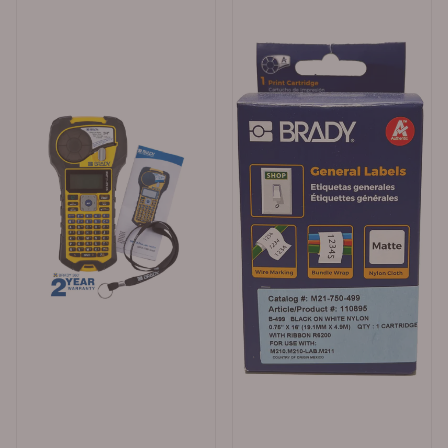
borettslag og kommuner: Betal med faktura via EHF
eller e-post (30 dagers betalingsfrist). For
privatpersoner: Betal enkelt med Klarna eller Vipps. Vi
tilbyr rask levering – forventet leveringstid er ca. 1 uke.
Trenger du varene raskt? Velg bedriftspakke over natt
eller budbil i Oslo, Akershus og Østfold. Merkefabrikken
er lokalisert i Hølen, Vestby kommune, og vi er
tilgjengelige mandag til fredag fra 08.00 til 16.00.
Telefon: 64 80 90 50 E-post: post@merkefabrikken.no