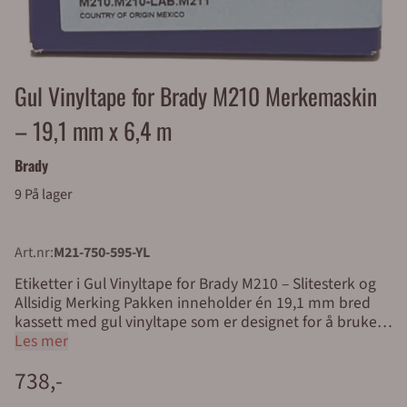
Gul Vinyltape for Brady M210 Merkemaskin
– 19,1 mm x 6,4 m
Brady
9 På lager
Art.nr:
M21-750-595-YL
Etiketter i Gul Vinyltape for Brady M210 – Slitesterk og
Allsidig Merking Pakken inneholder én 19,1 mm bred
kassett med gul vinyltape som er designet for å brukes
med Brady M210 etikettskriver. Disse etikettene er
Les mer
ideelle for både innendørs og utendørs merking av
738,-
kabler, ledninger, patch-paneler, terminalblokker, rør,
og hetteglass. Takket være det slitesterke