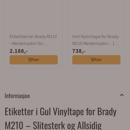
Etikettskriver Brady M210
Hvit Nylontape for Brady
- Merkemaskin for
M210 Merkemaskin – 19
2.188,-
738,-
Profesjonell Merking
mm x 4,9 m
Kjøp
Kjøp
Informasjon
Etiketter i Gul Vinyltape for Brady
M210 – Slitesterk og Allsidig