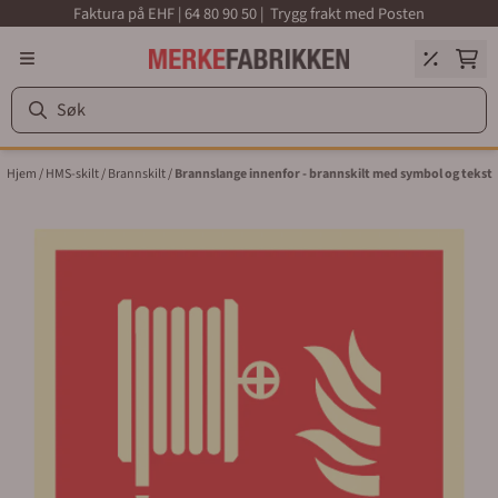
Faktura på EHF | 64 80 90 50 | Trygg frakt med Posten
Hopp til innhold
Hjem
/
HMS-skilt
/
Brannskilt
/
Brannslange innenfor - brannskilt med symbol og tekst