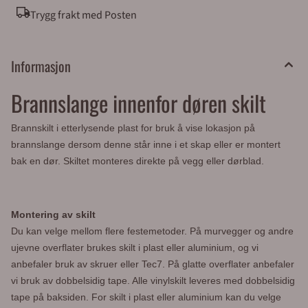
Vestby kommune (ca 5 mil syd for Oslo). Våre
Trygg frakt med Posten
åpningstider er 08.00 til 16.00 alle virkedager.
Sentralbord: 64 80 90 50 e-post:
post@merkefabrikken.no
Informasjon
Brannslange innenfor døren skilt
Brannskilt i etterlysende plast for bruk å vise lokasjon på
brannslange dersom denne står inne i et skap eller er montert
bak en dør. Skiltet monteres direkte på vegg eller dørblad.
Montering av skilt
Du kan velge mellom flere festemetoder.
På murvegger og andre
ujevne overflater brukes skilt i plast eller aluminium, og vi
anbefaler bruk av skruer eller Tec7.
På glatte overflater anbefaler
vi bruk av dobbelsidig tape. Alle vinylskilt leveres med dobbelsidig
tape på baksiden. For skilt i plast eller aluminium kan du velge