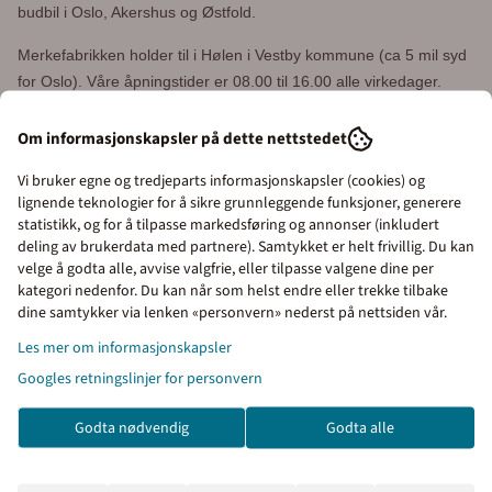
budbil i Oslo, Akershus og Østfold.
Merkefabrikken holder til i Hølen i Vestby kommune (ca 5 mil syd
for Oslo). Våre åpningstider er 08.00 til 16.00 alle virkedager.
Sentralbord:
64 80 90 50
Om informasjonskapsler på dette nettstedet
e-post:
post@merkefabrikken.no
Vi bruker egne og tredjeparts informasjonskapsler (cookies) og
lignende teknologier for å sikre grunnleggende funksjoner, generere
statistikk, og for å tilpasse markedsføring og annonser (inkludert
deling av brukerdata med partnere). Samtykket er helt frivillig. Du kan
velge å godta alle, avvise valgfrie, eller tilpasse valgene dine per
kategori nedenfor. Du kan når som helst endre eller trekke tilbake
Produktfakta
Priser inkl. eller ekskl.
dine samtykker via lenken «personvern» nederst på nettsiden vår.
mva
Les mer om informasjonskapsler
Montering
Googles retningslinjer for personvern
I denne butikken kan du
velge om du vil se prisene
Godta nødvendig
Godta alle
med eller uten moms.
Kunder kjøpte også
Inkl. mva
Ekskl. mva