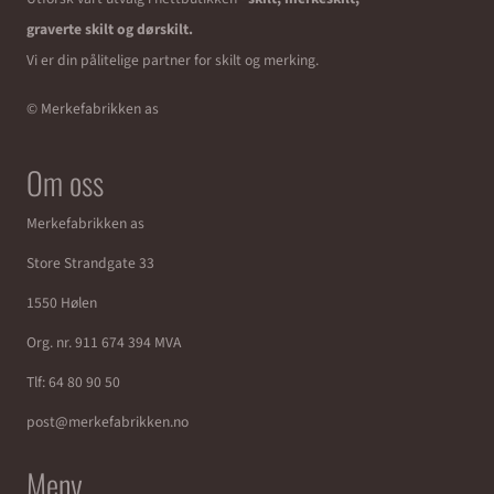
graverte skilt og dørskilt.
Vi er din pålitelige partner for skilt og merking.
© Merkefabrikken as
Om oss
Merkefabrikken as
Store Strandgate 33
1550 Hølen
Org. nr. 911 674 394 MVA
Tlf:
64 80 90 50
post@merkefabrikken.no
Meny