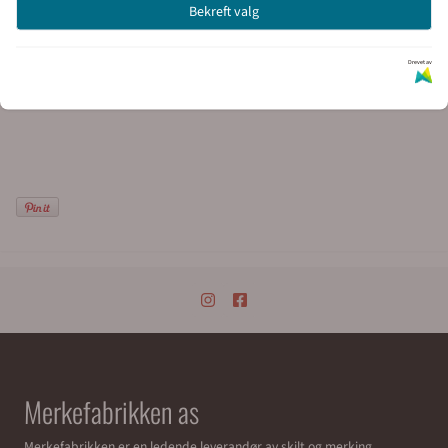
Bekreft valg
Montering: Dobbelsidig tape
Du kan lese mer om adressemerker her:
Drevet av
Kartverket/adressemerker
Merkefabrikken as
Merkefabrikken er en ledende leverandør av skilt og merking