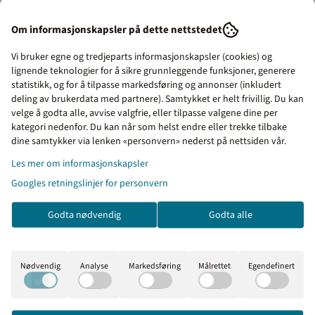
bolignummer.
Om informasjonskapsler på dette nettstedet
Leilighetsnummer består av en bokstav og fire tall. Bokstaven
forteller om hvor leiligheten ligger. U = Underetasje, K =
Vi bruker egne og tredjeparts informasjonskapsler (cookies) og
kjelleretasje, H = Hovedetasje og L = Loftsetasje.
lignende teknologier for å sikre grunnleggende funksjoner, generere
statistikk, og for å tilpasse markedsføring og annonser (inkludert
Noen boligsameier og borettslag velger i tillegg å bruke et eget
deling av brukerdata med partnere). Samtykket er helt frivillig. Du kan
velge å godta alle, avvise valgfrie, eller tilpasse valgene dine per
leilighetsnummer i tillegg til bruksenhetsnummeret. Dette
kategori nedenfor. Du kan når som helst endre eller trekke tilbake
skiltet kan også brukes for oppmerking av parkeringsplasser
Priser inkl. eller ekskl.
dine samtykker via lenken «personvern» nederst på nettsiden vår.
og boder.
mva
Les mer om informasjonskapsler
Skiltet leveres med dobbelsidig tape for enkel montering.
Googles retningslinjer for personvern
I denne butikken kan du
Skiltet monteres mellom 180 og 150 cm over gulvet direkte på
velge om du vil se prisene
dørblad eventuelt på veggen ved siden av.
Godta nødvendig
Godta alle
med eller uten moms.
Produktfakta
Inkl. mva
Ekskl. mva
Type: Dørskilt med seksjonsnummer og
Nødvendig
Analyse
Markedsføring
Målrettet
Egendefinert
bruksenhetsnummer
Materiale: Dypgravert plastskilt
Størrelse: 150 x 50 mm