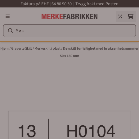
Faktura på EHF | 64 80 90 50 | Trygg frakt med Posten
Hopp til innhold
Hjem
/
Graverte Skilt
/
Merkeskilt i plast
/
Dørskilt for leilighet med bruksenhetsnummer
50 x 150 mm