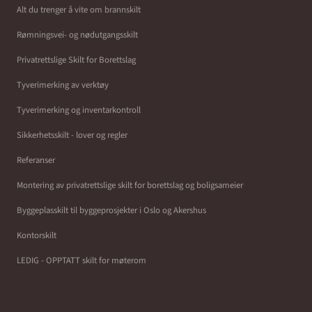
Alt du trenger å vite om brannskilt
Rømningsvei- og nødutgangsskilt
Privatrettslige Skilt for Borettslag
Tyverimerking av verktøy
Tyverimerking og inventarkontroll
Sikkerhetsskilt - lover og regler
Referanser
Montering av privatrettslige skilt for borettslag og boligsameier
Byggeplasskilt til byggeprosjekter i Oslo og Akershus
Kontorskilt
LEDIG - OPPTATT skilt for møterom