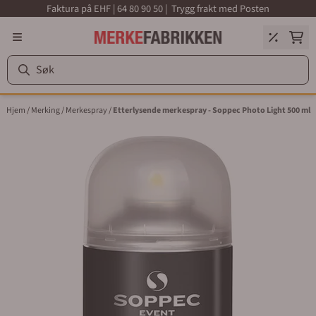
Faktura på EHF | 64 80 90 50 | Trygg frakt med Posten
Hopp til innhold
Hjem
/
Merking
/
Merkespray
/
Etterlysende merkespray - Soppec Photo Light 500 ml