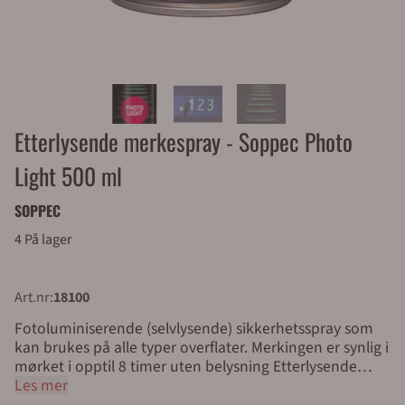
Etterlysende merkespray - Soppec Photo
Light 500 ml
SOPPEC
4 På lager
Art.nr:
18100
Fotoluminiserende (selvlysende) sikkerhetsspray som
kan brukes på alle typer overflater. Merkingen er synlig i
mørket i opptil 8 timer uten belysning Etterlysende
merkespray som lyser i mørket. Oppmerkingen
Les mer
inneholder selvlysende pigmenter som frigjøres i