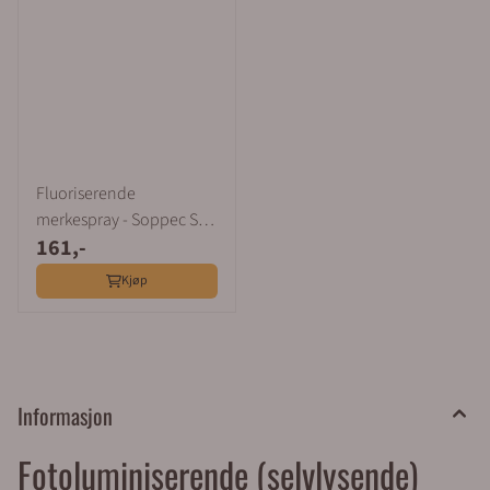
Fluoriserende
merkespray - Soppec S
161,-
Mark 500 ml
Kjøp
Informasjon
Fotoluminiserende (selvlysende)