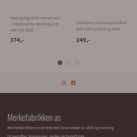
Nødutgangsskilt med pil ned
Området er kameraovervåket
– etterlysende rømningsskilt
skilt med symbol og tekst
etter NS 3926
374,-
249,-
Merkefabrikken as
Merkefabrikken er en ledende leverandør av skilt og merking
til bedrifter, kommuner, skoler og borettslag.