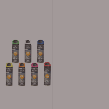
en spesialblanding av Isobutan og propan Påføring av
merkespray Manuelt eller ved bruk av Soppec spray-
pistol Vertikalt bruk (spray dysen opp) Før bruk: Rist
godt med dysen ned. Etter bruk: tøm dysen med
toppen ned Gode råd ved bruk Hvis overflaten som skal
sprayes ikke er hvit eller en annen lys farge, er det
anbefalt å påføre ett eller to strøk hvit maling før
påføring. Jo hvitere bakgrunsflaten er; desto mer
selvlysende blir sprayen. Hold sprayen ca 10 til 20 cm
fra den rene, tørre flaten. Påfør lette, jevne lag. Jo
tykkere lag av «Photo Light», dess mer intens
og varig vil effekten være. Det kan være nødvendig å
maskere området rundt der man skal markere for å
unngå søl Her kan du laste ned: Sikkerhetsdatablad for
etterlysende merkespray - Soppec Photo Light