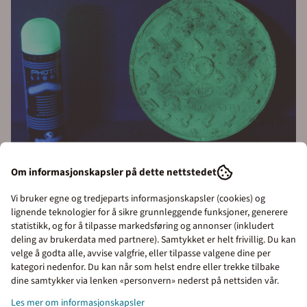
Om informasjonskapsler på dette nettstedet
ETTERLYSENDE SPRAY:
Objektet som er merket med
Vi bruker egne og tredjeparts informasjonskapsler (cookies) og
etterlysende spray vil være synlig i mørket i opptil 8 timer
lignende teknologier for å sikre grunnleggende funksjoner, generere
statistikk, og for å tilpasse markedsføring og annonser (inkludert
Egenskaper for etterlysende merkespray
deling av brukerdata med partnere). Samtykket er helt frivillig. Du kan
velge å godta alle, avvise valgfrie, eller tilpasse valgene dine per
Kan påføres mange typer overflater og materialer. Det
kategori nedenfor. Du kan når som helst endre eller trekke tilbake
er anbefalt å foreta en test før den påføres plastikk,
Priser inkl. eller ekskl.
dine samtykker via lenken «personvern» nederst på nettsiden vår.
syntetiske og malte overflater.
mva
Les mer om informasjonskapsler