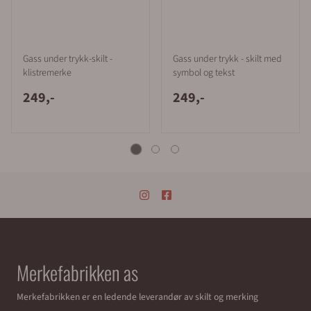
Gass under trykk-skilt -
Gass under trykk - skilt med
klistremerke
symbol og tekst
249,-
249,-
Merkefabrikken as
Merkefabrikken er en ledende leverandør av skilt og merking