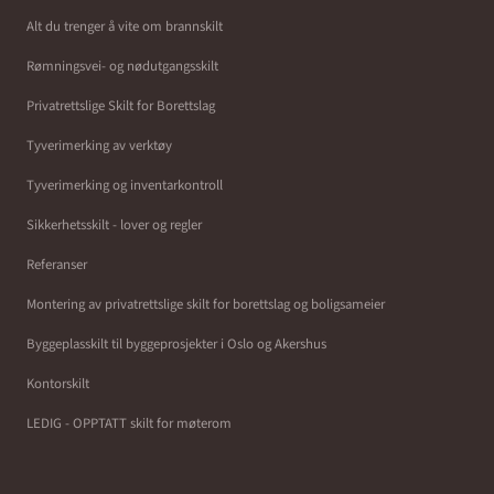
Alt du trenger å vite om brannskilt
Rømningsvei- og nødutgangsskilt
Privatrettslige Skilt for Borettslag
Tyverimerking av verktøy
Tyverimerking og inventarkontroll
Sikkerhetsskilt - lover og regler
Referanser
Montering av privatrettslige skilt for borettslag og boligsameier
Byggeplasskilt til byggeprosjekter i Oslo og Akershus
Kontorskilt
LEDIG - OPPTATT skilt for møterom