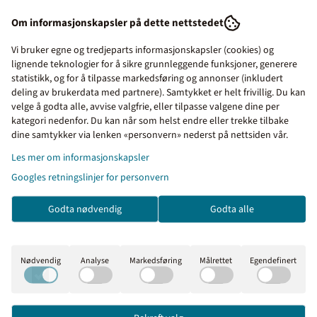
virkedager.
Om informasjonskapsler på dette nettstedet
Sentralbord:
64 80 90 50
Vi bruker egne og tredjeparts informasjonskapsler (cookies) og
e-post:
post@merkefabrikken.no
lignende teknologier for å sikre grunnleggende funksjoner, generere
statistikk, og for å tilpasse markedsføring og annonser (inkludert
deling av brukerdata med partnere). Samtykket er helt frivillig. Du kan
velge å godta alle, avvise valgfrie, eller tilpasse valgene dine per
kategori nedenfor. Du kan når som helst endre eller trekke tilbake
Priser inkl. eller ekskl.
dine samtykker via lenken «personvern» nederst på nettsiden vår.
mva
Les mer om informasjonskapsler
Kunder kjøpte også
Googles retningslinjer for personvern
I denne butikken kan du
velge om du vil se prisene
Godta nødvendig
Godta alle
med eller uten moms.
Inkl. mva
Ekskl. mva
Nødvendig
Analyse
Markedsføring
Målrettet
Egendefinert