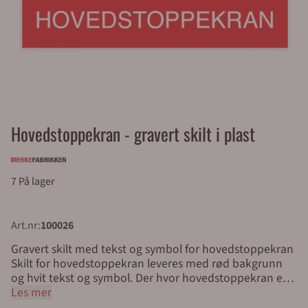
Hovedstoppekran - gravert skilt i plast
7 På lager
Art.nr:
100026
Gravert skilt med tekst og symbol for hovedstoppekran
Skilt for hovedstoppekran leveres med rød bakgrunn
og hvit tekst og symbol. Der hvor hovedstoppekran er
montert skal man sette opp skilt som viser hvor denne
Les mer
er plassert. Graverte skilt med symbol og tekst er