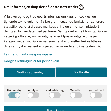
Montering: Festes med dobbelsidig tape, lim eller med
Om informasjonskapsler på dette nettstedet
skruer
Vi bruker egne og tredjeparts informasjonskapsler (cookies) og
Enkel bestilling og rask levering fra Merkefabrikken
lignende teknologier for å sikre grunnleggende funksjoner, generere
statistikk, og for å tilpasse markedsføring og annonser (inkludert
Det er enkelt å bestille produkter i vår nettbutikk. Legg varene
deling av brukerdata med partnere). Samtykket er helt frivillig. Du kan
i handlekurven, klikk på handlekurv-symbolet oppe til høyre
velge å godta alle, avvise valgfrie, eller tilpasse valgene dine per
og kontroller bestillingen. Gå videre til kassen.
kategori nedenfor. Du kan når som helst endre eller trekke tilbake
Priser inkl. eller ekskl.
dine samtykker via lenken «personvern» nederst på nettsiden vår.
Alle med et organisasjonsnummer (bedrifter, borettslag,
mva
Les mer om informasjonskapsler
kommuner o.l) får tilsendt faktura med 30 dagers
betalingsfrist på EHF eller e-post. Privatpersoner sjekker ut av
Googles retningslinjer for personvern
I denne butikken kan du
butikken via Klarna eller Vipps.
velge om du vil se prisene
Godta nødvendig
Godta alle
med eller uten moms.
Forventet leveringstid fra oss er ca 1 uke. Haster det med
leveringen kan vi sende med bedriftspakke over natt, eller
Inkl. mva
Ekskl. mva
med budbil i Oslo, Akershus og Østfold.
Nødvendig
Analyse
Markedsføring
Målrettet
Egendefinert
Merkefabrikken holder til i Hølen i Vestby kommune (ca 5 mil
syd for Oslo). Våre åpningstider er 08.00 til 16.00 alle
virkedager.
Bekreft valg