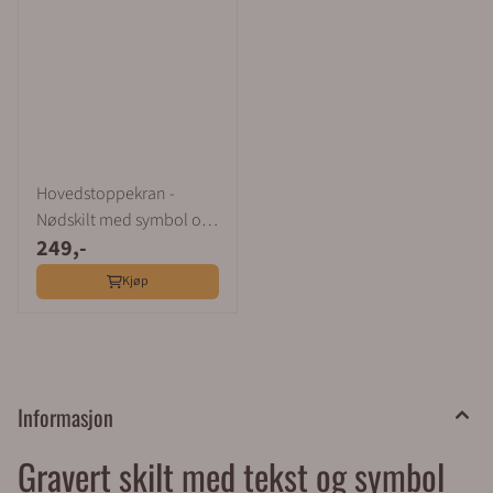
Hovedstoppekran -
Nødskilt med symbol og
249,-
tekst
Kjøp
Informasjon
Gravert skilt med tekst og symbol