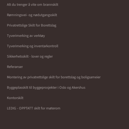
Alt du trenger å vite om brannskilt
Rømningsvei- og nødutgangsskilt
Privatrettslige Skilt for Borettslag
Tyverimerking av verktøy
Tyverimerking og inventarkontroll
Sikkerhetsskilt - lover og regler
Referanser
Montering av privatrettslige skilt for borettslag og boligsameier
Byggeplasskilt til byggeprosjekter i Oslo og Akershus
Kontorskilt
LEDIG - OPPTATT skilt for møterom