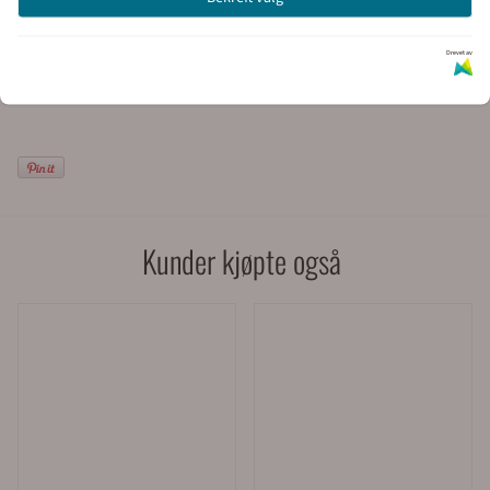
Sentralbord:
64 80 90 50
Drevet av
e-post:
post@merkefabrikken.no
Kunder kjøpte også