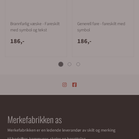
Brannfarlig væske - Fareskilt
Generell fare - fareskilt med
med symbol og tekst
symbol
186,-
186,-
Merkefabrikken as
Merkefabrikken er en ledende leverandør av skilt og merking
til bedrifter, kommuner, skoler og borettslag.