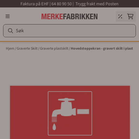
Faktura på EHF | 64 80 90 50 | Trygg frakt med Posten
Hopp til innhold
Hjem
/
Graverte Skilt
/
Graverte plastskilt
/
Hovedstoppekran - gravert skilt i plast