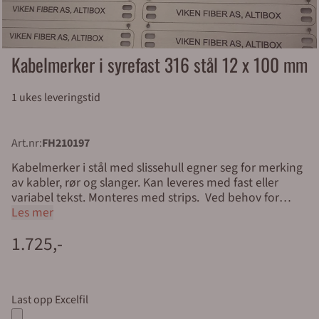
Kabelmerker i syrefast 316 stål 12 x 100 mm
1 ukes leveringstid
Art.nr:
FH210197
Kabelmerker i stål med slissehull egner seg for merking
av kabler, rør og slanger. Kan leveres med fast eller
variabel tekst. Monteres med strips. Ved behov for
holdbar merking av kabel i krevende miljøer utendørs
Les mer
eller i sjøen, kan man med fordel bruke skilt i syrefast
1.725,-
stål. Merkeskilt for kabel kan leveres med serienummer,
variabel tekst eller fast tekst etter kundens ønske.
Lasergraverte kabelskilt i syrefast stål er svært holdbare.
Oppgitt pris er for brett á 20 stk. Enkel bestilling og rask
Last opp Excelfil
levering: Last opp Excel fil Velg antall skilt Gå til kassen
for bestilling Dette skjer når vi mottar bestillingen: Du