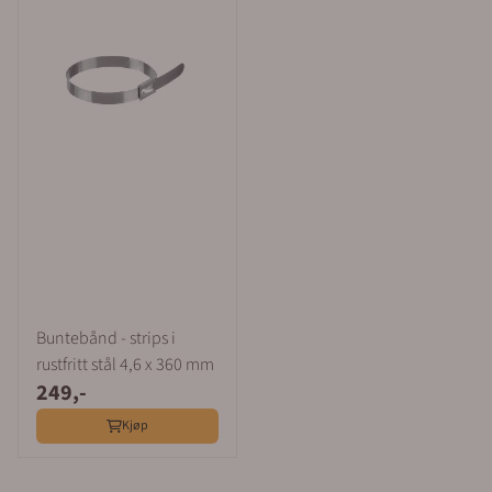
ønske. Merkeskilt for kabelmerking leveres på brett i
ønsket antall. Overføring av filer i Excel For å produsere
merkeskilt trenger vi underlagsmateriale i Excel eller i
en tabell. Vi importerer dine filer i vår maskin og
produserer skiltene. Til produksjonen benytter vi en
Gravograph IS8000XP som har et arbeidsområde på
610 x 1220 mm, eller en lasergraveringsmaskin. Har du
et prosjekt som trenger merkeskilt? Send oss en
forepørsel på e-post eller ring oss på telefon 64 80 90
50 så hjelper vi deg. Har du spørsmål trykker du på den
røde knappen og sender oss en forespørsel.
Buntebånd - strips i
rustfritt stål 4,6 x 360 mm
249,-
Kjøp