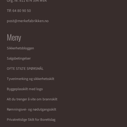
Org. nr. 911 674 394 MVA
Tlf:
64 80 90 50
post@merkefabrikken.no
Meny
Sikkerhetsbloggen
Salgsbetingelser
OFTE STILTE SPØRSMÅL
Tyverimerking og sikkerhetsskilt
Byggeplasskilt med logo
Alt du trenger å vite om brannskilt
Rømningsvei- og nødutgangsskilt
Privatrettslige Skilt for Borettslag