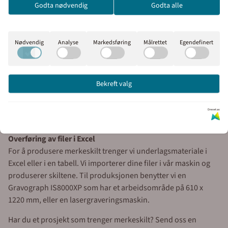
Godta nødvendig
Godta alle
med eller uten moms.
Egenskapene i rustfritt/ syrefast 316 stål kommer av at det er
Inkl. mva
Ekskl. mva
laget med krom. Da oppstår det en usynlig beskyttende hinne
som er med på å øke stålets motstandskraft mot korrosjon.
Nødvendig
Analyse
Markedsføring
Målrettet
Egendefinert
Syrefast stål inneholder molybden. Dette er med på å øke
stålets motstandskraft mot kjemiske påkjenninger.
Bekreft valg
Vi kan på forespørsel lage alle typer stålskilt i forskjellige
størrelser med hulling eller dobbelsidig tape etter eget ønske.
Drevet av
Merkeskilt for kabelmerking leveres på brett i ønsket antall.
Overføring av filer i Excel
For å produsere merkeskilt trenger vi underlagsmateriale i
Excel eller i en tabell. Vi importerer dine filer i vår maskin og
produserer skiltene. Til produksjonen benytter vi en
Gravograph IS8000XP som har et arbeidsområde på 610 x
1220 mm, eller en lasergraveringsmaskin.
Har du et prosjekt som trenger merkeskilt? Send oss en