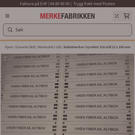
Faktura på EHF | 64 80 90 50 | Trygg frakt med Posten
Hopp til innhold
Hjem
/
Graverte Skilt
/
Merkeskilt i stål
/
Kabelmerker i syrefast 316 stål 12 x 100 mm