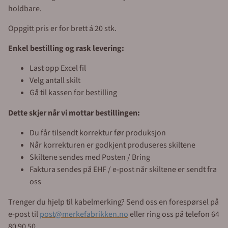
holdbare.
Oppgitt pris er for brett á 20 stk.
Enkel bestilling og rask levering:
Last opp Excel fil
Velg antall skilt
Gå til kassen for bestilling
Dette skjer når vi mottar bestillingen:
Du får tilsendt korrektur før produksjon
Når korrekturen er godkjent produseres skiltene
Skiltene sendes med Posten / Bring
Faktura sendes på EHF / e-post når skiltene er sendt fra
oss
Trenger du hjelp til kabelmerking? Send oss en forespørsel på
e-post til
post@merkefabrikken.no
eller ring oss på telefon 64
80 90 50.