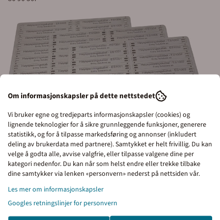
Om informasjonskapsler på dette nettstedet
Vi bruker egne og tredjeparts informasjonskapsler (cookies) og
lignende teknologier for å sikre grunnleggende funksjoner, generere
statistikk, og for å tilpasse markedsføring og annonser (inkludert
KABELMERKER I SYREFAST STÅL:
Svært holdbare merkerskilt
deling av brukerdata med partnere). Samtykket er helt frivillig. Du kan
som tåler alt av vær og andre påkjenninger. Skiltet kan stå
velge å godta alle, avvise valgfrie, eller tilpasse valgene dine per
under vann eller graves ned i bakken. Skiltet kan leveres med
kategori nedenfor. Du kan når som helst endre eller trekke tilbake
Priser inkl. eller ekskl.
dine samtykker via lenken «personvern» nederst på nettsiden vår.
faste tekster og/eller variabler.
mva
Les mer om informasjonskapsler
Det som kjennetegner skilt i syrefast stål er at disse tåler alt av
Googles retningslinjer for personvern
I denne butikken kan du
syrer, vær, vind, sjøvann, og kjemikalier. Kabelmerker montres
velge om du vil se prisene
vanligvis med strips i plast eller stål.