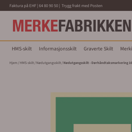
Hopp til innhold
Faktura på EHF | 64 80 90 50 | Trygg frakt med Posten
HMS-skilt
Informasjonsskilt
Graverte Skilt
Merk
Hjem
/
HMS-skilt
/
Nødutgangsskilt
/
Nødutgangsskilt - Dørhåndtaksmarkering 1