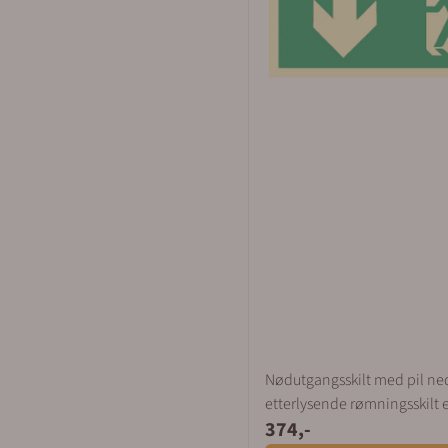
Nødutgangsskilt med pil ne
etterlysende rømningsskilt 
374,-
3926