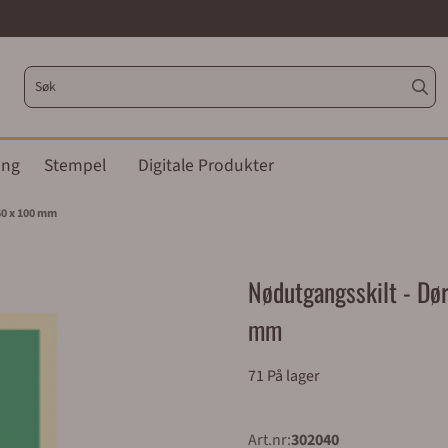
ing
Stempel
Digitale Produkter
60 x 100 mm
Nødutgangsskilt - Dø
mm
71 På lager
Art.nr:
302040