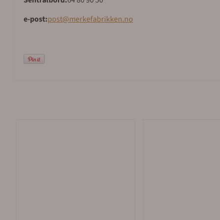
Sentralbord:
64 80 90 50
e-post:
post@merkefabrikken.no