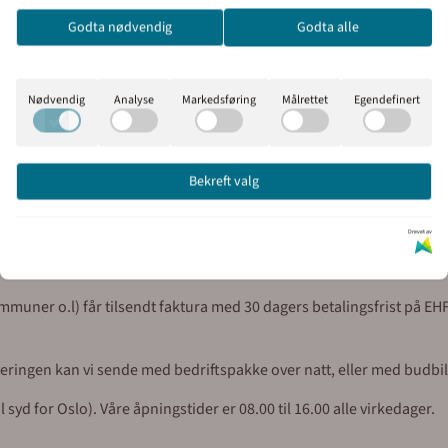
prisene med eller uten moms.
Godta nødvendig
Godta alle
Inkl. mva
Ekskl. mva
et. Det betyr at skiltene lades opp i dagslys eller kunstig lys. Ders
Nødvendig
Analyse
Markedsføring
Målrettet
Egendefinert
ge og har lang holdbarhet.
Bekreft valg
Drevet av
ene i handlekurven, klikk på handlekurv-symbolet oppe til høyre og ko
uner o.l) får tilsendt faktura med 30 dagers betalingsfrist på EHF 
everingen kan vi sende med bedriftspakke over natt, eller med budbil
syd for Oslo). Våre åpningstider er 08.00 til 16.00 alle virkedager.