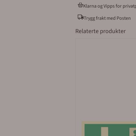
Oslo, Akershus og Østfold. Merkefabrikken holder til i Hølen i Vestby kommune
Klarna og Vipps for priva
(ca 5 mil syd for Oslo). Vår
Trygg frakt med Posten
Relaterte produkter