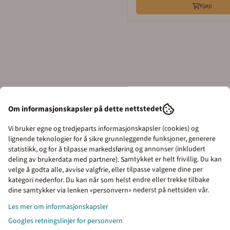
Kjøp
arkering med symbol for rømningsvei
Om informasjonskapsler på dette nettstedet
Vi bruker egne og tredjeparts informasjonskapsler (cookies) og
ingsskilt og retningsskilt til rømningsveier. Skilt for nødutganger
lignende teknologier for å sikre grunnleggende funksjoner, generere
ller under dørhåndtaket.
statistikk, og for å tilpasse markedsføring og annonser (inkludert
deling av brukerdata med partnere). Samtykket er helt frivillig. Du kan
velge å godta alle, avvise valgfrie, eller tilpasse valgene dine per
ujevne overflater brukes skilt i plast eller aluminium, og vi anbefaler 
kategori nedenfor. Du kan når som helst endre eller trekke tilbake
e på baksiden. For skilt i plast eller aluminium kan du velge mellom føl
dine samtykker via lenken «personvern» nederst på nettsiden vår.
Priser inkl. eller ekskl. mva
Les mer om informasjonskapsler
I denne butikken kan du velge om du vil se
Googles retningslinjer for personvern