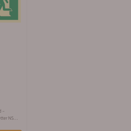
d –
etter NS