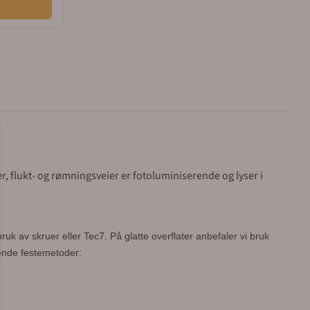
, flukt- og rømningsveier er fotoluminiserende og lyser i
bruk av skruer eller Tec7.
På glatte overflater anbefaler vi bruk
gende festemetoder: