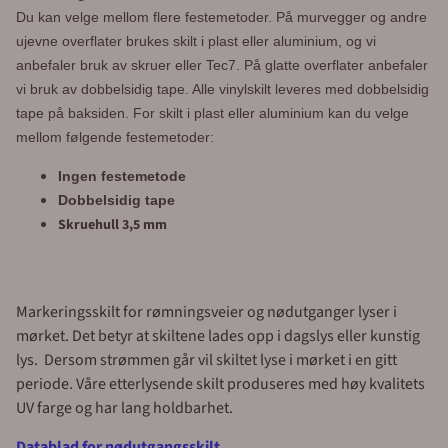
Du kan velge mellom flere festemetoder.
På murvegger og andre
ujevne overflater brukes skilt i plast eller aluminium, og vi
anbefaler bruk av skruer eller Tec7.
På glatte overflater anbefaler
vi bruk av dobbelsidig tape. Alle vinylskilt leveres med dobbelsidig
tape på baksiden. For skilt i plast eller aluminium kan du velge
mellom følgende festemetoder:
Ingen festemetode
Dobbelsidig tape
Skruehull 3,5 mm
Markeringsskilt for rømningsveier og nødutganger lyser i
mørket. Det betyr at skiltene lades opp i dagslys eller kunstig
lys. Dersom strømmen går vil skiltet lyse i mørket i en gitt
periode. Våre etterlysende skilt produseres med høy kvalitets
UV farge og har lang holdbarhet.
Datablad for nødutgangsskilt