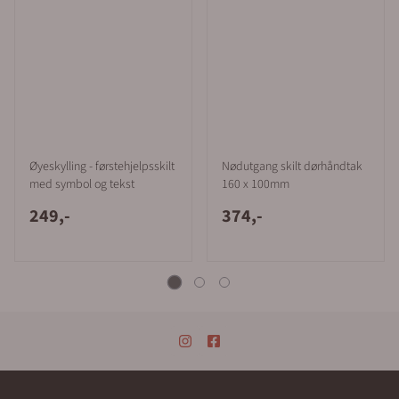
Øyeskylling - førstehjelpsskilt
Nødutgang skilt dørhåndtak
med symbol og tekst
160 x 100mm
249,-
374,-