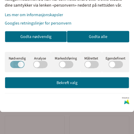
virkedager.
Priser inkl. eller ekskl.
dine samtykker via lenken «personvern» nederst på nettsiden vår.
Sentralbord:
64 80 90 50
mva
Les mer om informasjonskapsler
Googles retningslinjer for personvern
e-post:
post@merkefabrikken.no
I denne butikken kan du
velge om du vil se prisene
Godta nødvendig
Godta alle
med eller uten moms.
Inkl. mva
Ekskl. mva
Nødvendig
Analyse
Markedsføring
Målrettet
Egendefinert
Produktfakta
Montering
Bekreft valg
Drevet av
Kunder kjøpte også