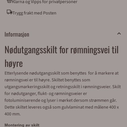
Klarna og Vipps for privatpersoner
nettbutikk. Legg varene i handlekurven, klikk på
handlekurv-symbolet oppe til høyre og kontroller
Trygg frakt med Posten
bestillingen. Gå videre til kassen. Alle med et
organisasjonsnummer (bedrifter, borettslag, kommuner
o.l) får tilsendt faktura med 30 dagers betalingsfrist på
EHF eller e-post. Privatpersoner sjekker ut av butikken
Informasjon
via Klarna eller Vipps. Forventet leveringstid fra oss er ca
1 uke. Haster det med leveringen kan vi sende med
Nødutgangsskilt for rømningsvei til
bedriftspakke over natt, eller med budbil i Oslo,
Akershus og Østfold. Merkefabrikken holder til i Hølen i
høyre
Vestby kommune (ca 5 mil syd for Oslo). Våre
åpningstider er 08.00 til 16.00 alle virkedager.
Etterlysende nødutgangsskilt som benyttes for å markere at
Sentralbord: 64 80 90 50 e-post:
rømningsvei er til høyre. Skiltet benyttes som
post@merkefabrikken.no
utgangsmarkeringsskilt og retningsskilt i rømningsveier. Skilt
for nødutganger, flukt- og rømningsveier er
fotoluminiserende og lyser i mørket dersom strømmen går.
Dette skiltet leveres også som gulvlaminat med målene 400 x
400 mm.
Montering av skilt