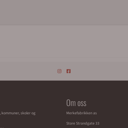
Om oss
r, kommuner, skoler og
Merkefabrikken as
Store Strandgate 33