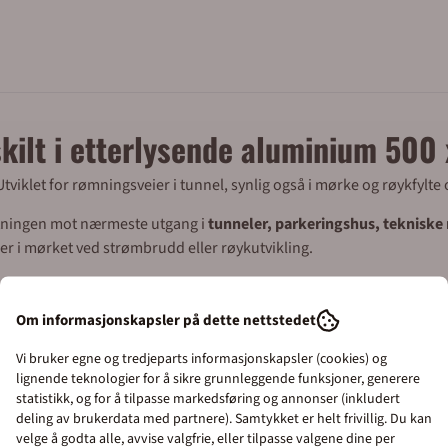
post@merkefabrikken.no
lskilt i etterlysende aluminium 50
viklet for rømningsveier i tunnel, synlig også i mørke og røykfylte
etningen mot nærmeste utgang i
tunneler, parkeringshus, teknisk
lyser i mørket ved strømbrudd eller røykutvikling.
er seg for både
innendørs og utendørs montering
.
Om informasjonskapsler på dette nettstedet
Vi bruker egne og tredjeparts informasjonskapsler (cookies) og
lignende teknologier for å sikre grunnleggende funksjoner, generere
statistikk, og for å tilpasse markedsføring og annonser (inkludert
deling av brukerdata med partnere). Samtykket er helt frivillig. Du kan
velge å godta alle, avvise valgfrie, eller tilpasse valgene dine per