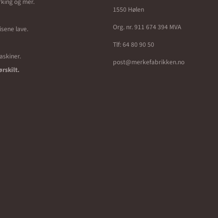
erking og mer.
1550 Hølen
Org. nr. 911 674 394 MVA
isene lave.
Tlf:
64 80 90 50
maskiner.
post@merkefabrikken.no
ørskilt.