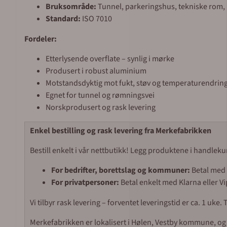
Bruksområde:
Tunnel, parkeringshus, tekniske rom,
Standard:
ISO 7010
Fordeler:
Etterlysende overflate – synlig i mørke
Produsert i robust aluminium
Motstandsdyktig mot fukt, støv og temperaturendrin
Egnet for tunnel og rømningsvei
Norskprodusert og rask levering
Enkel bestilling og rask levering fra Merkefabrikken
Bestill enkelt i vår nettbutikk! Legg produktene i handleku
For bedrifter, borettslag og kommuner:
Betal med f
For privatpersoner:
Betal enkelt med Klarna eller Vi
Vi tilbyr rask levering – forventet leveringstid er ca. 1 uk
Merkefabrikken er lokalisert i Hølen, Vestby kommune, og vi 