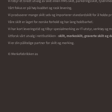
Vi tilbyr et bredt utvalg av skilt innen HMS skilt, parkeringsskilt, tyverim
Vårt fokus er på høy kvalitet og rask levering.
Vi produserer mange skilt selv og importerer standardskilt for å holde pr
Våre skilt er laget for norske forhold og har lang holdbarhet.
Vi har kort leveringstid og tilbyr spesialmerking av IT-utstyr, verktøy og 
Utforsk vårt utvalg i nettbutikken -
skilt, merkeskilt, graverte skilt og d
Vi er din pålitelige partner for skilt og merking.
© Merkefabrikken as