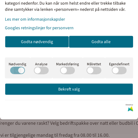
kategori nedenfor. Du kan når som helst endre eller trekke tilbake
 rømningsvei
dine samtykker via lenken «personvern» nederst på nettsiden vår.
Priser inkl. eller ekskl. mva
Les mer om informasjonskapsler
I denne butikken kan du velge om du vil se
Googles retningslinjer for personvern
prisene med eller uten moms.
Godta nødvendig
Godta alle
Inkl. mva
Ekskl. mva
ger
Nødvendig
Analyse
Markedsføring
Målrettet
Egendefinert
Bekreft valg
rven, klikk på handlekurv-symbolet, og fullfør bestillingen i kassen.
aktura via EHF eller e-post (30 dagers betalingsfrist).
Drevet av
pps.
e. Trenger du varene raskt? Velg bedriftspakke over natt eller budbil i
er tilgjengelige mandag til fredag fra 08.00 til 16.00.