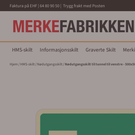
Hopp til innhold
Faktura på EHF | 64 80 90 50 | Trygg frakt med Posten
HMS-skilt
Informasjonsskilt
Graverte Skilt
Merk
Hjem
/
HMS-skilt
/
Nødutgangsskilt
/
Nødutgangsskilt til tunnel til venstre - 500x