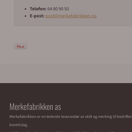
Telefon:
64 80 90 50
E-post:
post@merkefabrikken.no
Merkefabrikken as
Merkefabrikken er en ledende leverandør av skilt og merking til bedrifte
borettslag.