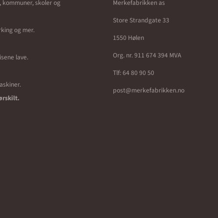
r, kommuner, skoler og
Merkefabrikken as
Store Strandgate 33
erking og mer.
1550 Hølen
Org. nr. 911 674 394 MVA
isene lave.
Tlf:
64 80 90 50
maskiner.
post@merkefabrikken.no
ørskilt.