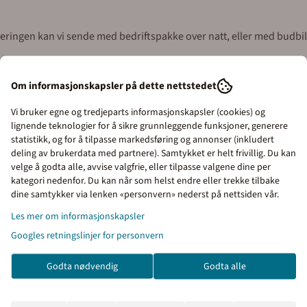
everingen kan vi sende med bedriftspakke over natt, eller med budbil
syd for Oslo). Våre åpningstider er 08.00 til 16.00 alle virkedager.
Om informasjonskapsler på dette nettstedet
Vi bruker egne og tredjeparts informasjonskapsler (cookies) og
lignende teknologier for å sikre grunnleggende funksjoner, generere
statistikk, og for å tilpasse markedsføring og annonser (inkludert
deling av brukerdata med partnere). Samtykket er helt frivillig. Du kan
velge å godta alle, avvise valgfrie, eller tilpasse valgene dine per
kategori nedenfor. Du kan når som helst endre eller trekke tilbake
dine samtykker via lenken «personvern» nederst på nettsiden vår.
Kunder kjøpte også
Priser inkl. eller ekskl. mva
Les mer om informasjonskapsler
I denne butikken kan du velge om du vil se
Googles retningslinjer for personvern
prisene med eller uten moms.
Godta nødvendig
Godta alle
Inkl. mva
Ekskl. mva