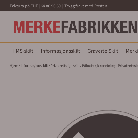
Hopp til innhold
Faktura på EHF | 64 80 90 50 | Trygg frakt med Posten
HMS-skilt
Informasjonsskilt
Graverte Skilt
Merk
Hjem
/
Informasjonsskilt
/
Privatrettslige skilt
/
Påbudt kjøreretning - Privatrettslig