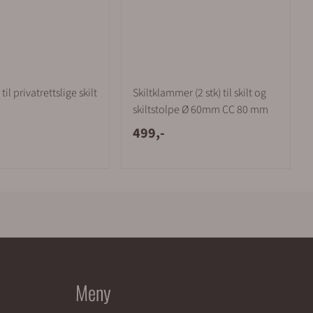
til privatrettslige skilt
Skiltklammer (2 stk) til skilt og
skiltstolpe Ø 60mm CC 80 mm
499,-
Meny