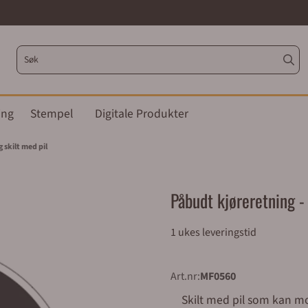
ing
Stempel
Digitale Produkter
 skilt med pil
Påbudt kjøreretning - 
1 ukes leveringstid
Art.nr:
MF0560
Skilt med pil som kan monteres alle veier. Et privatrettslige skilt som viser