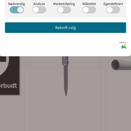
Nødvendig
Analyse
Markedsføring
Målrettet
Egendefinert
Bekreft valg
Drevet av