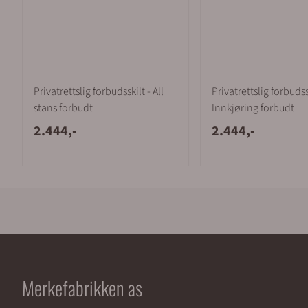
Privatrettslig forbudsskilt - All
Privatrettslig forbudss
stans forbudt
Innkjøring forbudt
2.444,-
2.444,-
Merkefabrikken as