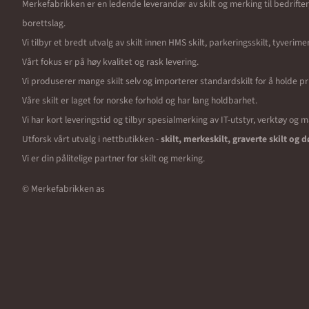
Merkefabrikken er en ledende leverandør av skilt og merking til bedrifte
borettslag.
Vi tilbyr et bredt utvalg av skilt innen HMS skilt, parkeringsskilt, tyverim
Vårt fokus er på høy kvalitet og rask levering.
Vi produserer mange skilt selv og importerer standardskilt for å holde pr
Våre skilt er laget for norske forhold og har lang holdbarhet.
Vi har kort leveringstid og tilbyr spesialmerking av IT-utstyr, verktøy og 
Utforsk vårt utvalg i nettbutikken -
skilt, merkeskilt, graverte skilt og d
Vi er din pålitelige partner for skilt og merking.
© Merkefabrikken as