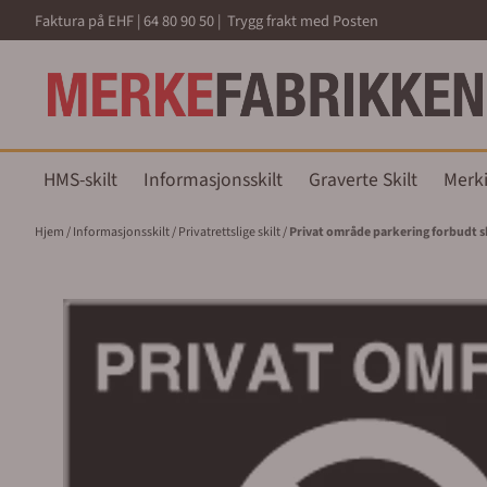
Hopp til innhold
Faktura på EHF | 64 80 90 50 | Trygg frakt med Posten
HMS-skilt
Informasjonsskilt
Graverte Skilt
Merk
Hjem
/
Informasjonsskilt
/
Privatrettslige skilt
/
Privat område parkering forbudt sk