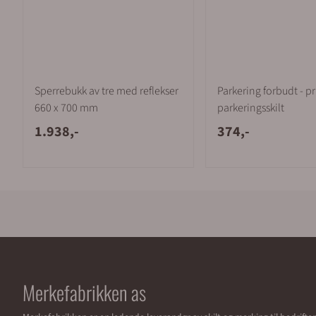
Sperrebukk av tre med reflekser
Parkering forbudt - pr
660 x 700 mm
parkeringsskilt
1.938,-
374,-
Merkefabrikken as