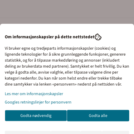
ilt som med symbol og tekst viser at det
Om informasjonskapsler på dette nettstedet
else kan medføre borttauing
Vi bruker egne og tredjeparts informasjonskapsler (cookies) og
lignende teknologier for å sikre grunnleggende funksjoner, generere
privat grunn. Tilleggstekster på dette skiltet: Området håndheves etter pri
statistikk, og for å tilpasse markedsføring og annonser (inkludert
deling av brukerdata med partnere). Samtykket er helt frivillig. Du kan
lene 70 x 100cm.
velge å godta alle, avvise valgfrie, eller tilpasse valgene dine per
kategori nedenfor. Du kan når som helst endre eller trekke tilbake
g.
dine samtykker via lenken «personvern» nederst på nettsiden vår.
avstand 480mm.
Priser inkl. eller ekskl. mva
Les mer om informasjonskapsler
I denne butikken kan du velge om du vil se
Googles retningslinjer for personvern
 varenr 133179
som passer til stolpe med Ø60mm.
prisene med eller uten moms.
Godta nødvendig
Godta alle
Inkl. mva
Ekskl. mva
andlekurven, klikk på handlekurv-symbolet oppe til høyre og kontroller bestil