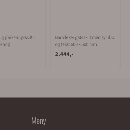
lig parkeringsskilt -
Barn leker gateskilt med symbol
ering
og tekst 600 x 500 mm
2.444,-
Meny