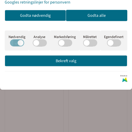
Googles retningslinjer for personvern
I denne butikken kan du
velge om du vil se prisene
Godta nødvendig
Godta alle
Produktfakta
med eller uten moms.
Inkl. mva
Ekskl. mva
Oppsettingsutstyr
Nødvendig
Analyse
Markedsføring
Målrettet
Egendefinert
Kunder kjøpte også
Bekreft valg
Drevet av