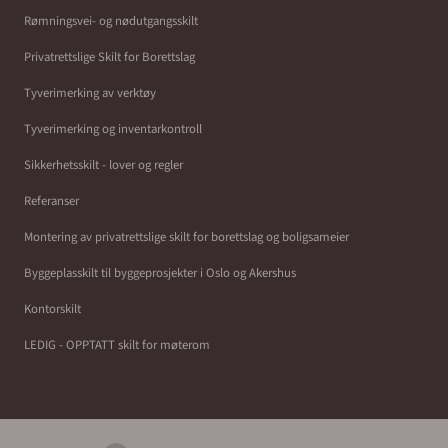
Rømningsvei- og nødutgangsskilt
Privatrettslige Skilt for Borettslag
Tyverimerking av verktøy
Tyverimerking og inventarkontroll
Sikkerhetsskilt - lover og regler
Referanser
Montering av privatrettslige skilt for borettslag og boligsameier
Byggeplasskilt til byggeprosjekter i Oslo og Akershus
Kontorskilt
LEDIG - OPPTATT skilt for møterom