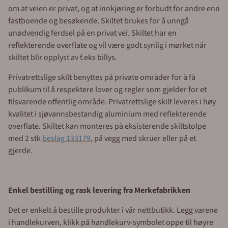
om at veien er privat, og at innkjøring er forbudt for andre enn
fastboende og besøkende. Skiltet brukes for å unngå
unødvendig ferdsel på en privat vei. Skiltet har en
reflekterende overflate og vil være godt synlig i mørket når
skiltet blir opplyst av f.eks billys.
Privatrettslige skilt benyttes på private områder for å få
publikum til å respektere lover og regler som gjelder for et
tilsvarende offentlig område. Privatrettslige skilt leveres i høy
kvalitet i sjøvannsbestandig aluminium med reflekterende
overflate. Skiltet kan monteres på eksisterende skiltstolpe
med 2 stk
beslag 133179
, på vegg med skruer eller på et
gjerde.
Enkel bestilling og rask levering fra Merkefabrikken
Det er enkelt å bestille produkter i vår nettbutikk. Legg varene
i handlekurven, klikk på handlekurv-symbolet oppe til høyre