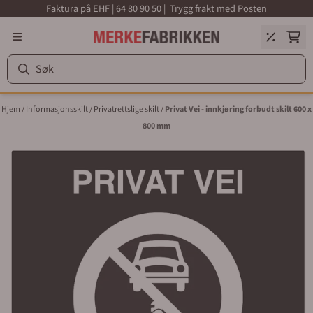
Faktura på EHF | 64 80 90 50 | Trygg frakt med Posten
Hopp til innhold
Hjem
/
Informasjonsskilt
/
Privatrettslige skilt
/
Privat Vei - innkjøring forbudt skilt 600 x
800 mm