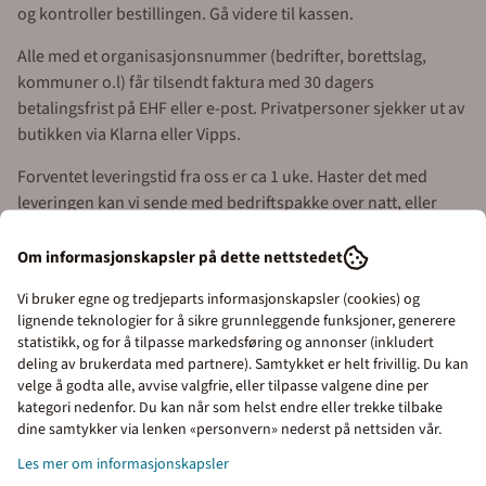
og kontroller bestillingen. Gå videre til kassen.
Alle med et organisasjonsnummer (bedrifter, borettslag,
kommuner o.l) får tilsendt faktura med 30 dagers
betalingsfrist på EHF eller e-post. Privatpersoner sjekker ut av
butikken via Klarna eller Vipps.
Forventet leveringstid fra oss er ca 1 uke. Haster det med
leveringen kan vi sende med bedriftspakke over natt, eller
med budbil i Oslo, Akershus og Østfold.
Om informasjonskapsler på dette nettstedet
Merkefabrikken holder til i Hølen i Vestby kommune (ca 5 mil
syd for Oslo). Våre åpningstider er 08.00 til 16.00 alle
Vi bruker egne og tredjeparts informasjonskapsler (cookies) og
lignende teknologier for å sikre grunnleggende funksjoner, generere
virkedager.
statistikk, og for å tilpasse markedsføring og annonser (inkludert
deling av brukerdata med partnere). Samtykket er helt frivillig. Du kan
Sentralbord:
64 80 90 50
velge å godta alle, avvise valgfrie, eller tilpasse valgene dine per
kategori nedenfor. Du kan når som helst endre eller trekke tilbake
e-post:
post@merkefabrikken.no
Priser inkl. eller ekskl.
dine samtykker via lenken «personvern» nederst på nettsiden vår.
mva
Les mer om informasjonskapsler