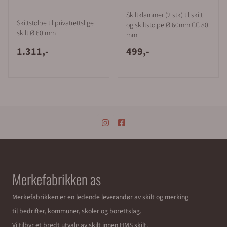
Skiltklammer (2 stk) til skilt
Skiltstolpe til privatrettslige
og skiltstolpe Ø 60mm CC 80
skilt Ø 60 mm
mm
1.311,-
499,-
Merkefabrikken as
Merkefabrikken er en ledende leverandør av skilt og merking
til bedrifter, kommuner, skoler og borettslag.
Vi tilbyr et bredt utvalg av skilt innen HMS skilt,