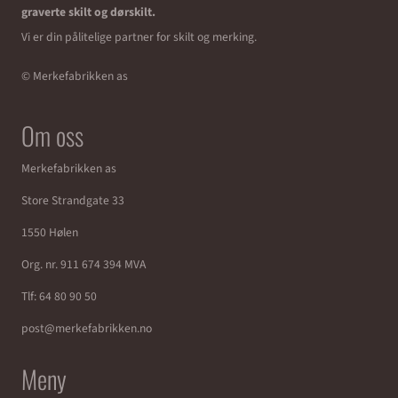
graverte skilt og dørskilt.
Vi er din pålitelige partner for skilt og merking.
© Merkefabrikken as
Om oss
Merkefabrikken as
Store Strandgate 33
1550 Hølen
Org. nr. 911 674 394 MVA
Tlf:
64 80 90 50
post@merkefabrikken.no
Meny