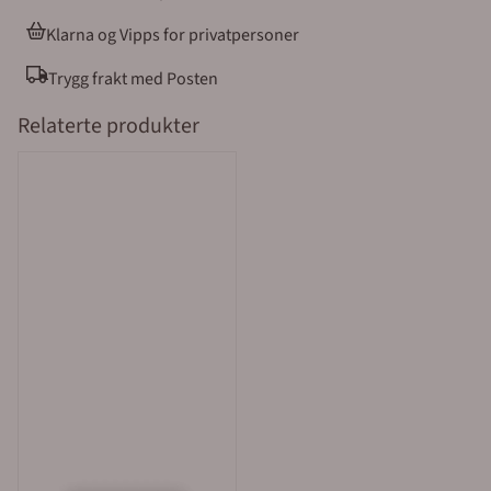
er i realiteten små graverte skilt som er laget på en
bøyelig folie med lim. Graverte tyverimerker leveres i
Klarna og Vipps for privatpersoner
små opplag på 100 stk med målene 15 x 50 mm
Trygg frakt med Posten
Relaterte produkter