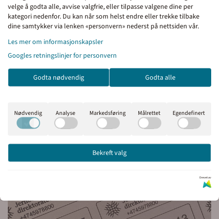
Når man skal merke laptop og nettbrett med navn på eier og et
velge å godta alle, avvise valgfrie, eller tilpasse valgene dine per
kategori nedenfor. Du kan når som helst endre eller trekke tilbake
unikt nummer så kan det være lurt å bestille nummerserie med
Priser inkl. eller ekskl.
dine samtykker via lenken «personvern» nederst på nettsiden vår.
tvillinger. Da har man et merke til laptopen og et merke til
mva
tilhørende lader.
Les mer om informasjonskapsler
Googles retningslinjer for personvern
I denne butikken kan du
Tyverimerker egner seg bra for tyverimerking og merking av
velge om du vil se prisene
eiendeler som datautstyr, verktøy, maskiner, pc, laptop,
Godta nødvendig
Godta alle
med eller uten moms.
projektorer og annet IT utstyr.
Inkl. mva
Ekskl. mva
Nødvendig
Analyse
Markedsføring
Målrettet
Egendefinert
Bekreft valg
Drevet av