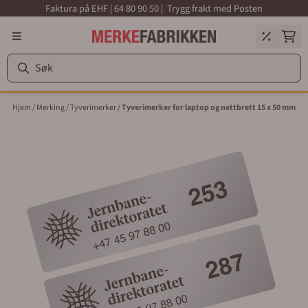
Faktura på EHF | 64 80 90 50 | Trygg frakt med Posten
Hopp til innhold
Hjem
/
Merking
/
Tyverimerker
/
Tyverimerker for laptop og nettbrett 15 x 50 mm