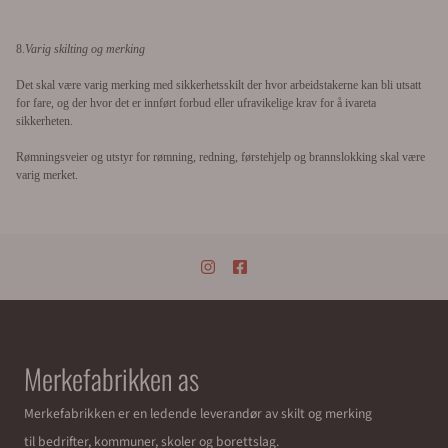
8.
Varig skilting og merking
Det skal være varig merking med sikkerhetsskilt der hvor arbeidstakerne kan bli utsatt
for fare, og der hvor det er innført forbud eller ufravikelige krav for å ivareta
sikkerheten.
Rømningsveier og utstyr for rømning, redning, førstehjelp og brannslokking skal være
varig merket.
Merkefabrikken as
Merkefabrikken er en ledende leverandør av skilt og merking
til bedrifter, kommuner, skoler og borettslag.