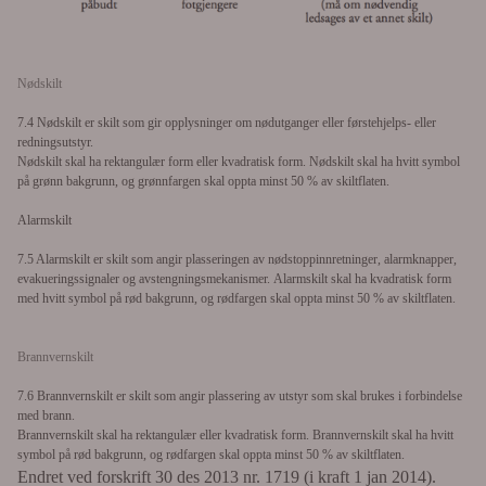
Nødskilt
7.4 Nødskilt er skilt som gir opplysninger om nødutganger eller førstehjelps- eller
redningsutstyr.
Nødskilt skal ha
rektangulær form eller kvadratisk form. Nødskilt skal ha
hvitt symbol
på grønn bakgrunn, og grønnfargen skal oppta minst 50 % av skiltflaten.
Alarmskilt
7.5 Alarmskilt er skilt som angir plasseringen av nødstoppinnretninger, alarmknapper,
evakueringssignaler og avstengningsmekanismer.
Alarmskilt skal ha
kvadratisk form
med
hvitt symbol på rød bakgrunn, og rødfargen skal oppta minst 50 % av skiltflaten.
Brannvernskilt
7.6 Brannvernskilt er skilt som angir plassering av utstyr som skal brukes i forbindelse
med brann.
Brannvernskilt skal ha
rektangulær eller kvadratisk form. Brannvernskilt skal ha
hvitt
symbol på rød bakgrunn, og rødfargen skal oppta minst 50 % av skiltflaten.
Endret ved forskrift 30 des 2013 nr. 1719 (i kraft 1 jan 2014).