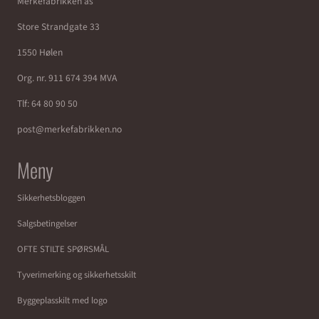
Merkefabrikken as
Store Strandgate 33
1550 Hølen
Org. nr. 911 674 394 MVA
Tlf:
64 80 90 50
post@merkefabrikken.no
Meny
Sikkerhetsbloggen
Salgsbetingelser
OFTE STILTE SPØRSMÅL
Tyverimerking og sikkerhetsskilt
Byggeplasskilt med logo