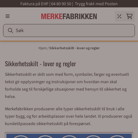
Faktura på EHF | 64 80 90 50 | Trygg frakt med Posten
Hopp til innhold
Hjem
/
Sikkerhetsskilt - lover og regler
Sikkerhetsskilt - lover og regler
Sikkerhetsskilt er skilt som med form, symboler, farger og eventuelt
tekst gir opplysninger og instruksjoner om hvordan man skal
forholde seg til forskjellige situasjoner med hensyn til sikkerhet og
helse.
Merkefabrikken produserer alle typer sikkerhetsskilt til bruk i alle
typer bygg, og for arbeidsplasser over hele landet. Vi produserer også
kundetilpassede sikkerhetsskilt på forespørsel.