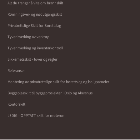
Alt du trenger å vite om brannskilt
Rømningsvei- og nødutgangsskilt
Privatrettslige Skilt for Borettslag
Tyverimerking av verktøy
Tyverimerking og inventarkontroll
Sikkerhetsskilt - lover og regler
Referanser
Montering av privatrettslige skilt for borettslag og boligsameier
Byggeplasskilt til byggeprosjekter i Oslo og Akershus
Kontorskilt
LEDIG - OPPTATT skilt for møterom