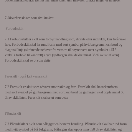
Sikkerhetsskiltet skal fjernes når situasjonen den henviser til ikke lenger er til stede.
7.
Sikkerhetsskilter som skal brukes
Forbudsskilt
7.1 Forbudsskilt er skilt som forbyr handling som, direkte eller indirekte, kan forårsake
fare.
Forbudsskilt skal ha
rund form med
sort symbol på hvit bakgrunn, kantbord og
diagonal linje (skrånende nedover fra venstre til høyre tvers over symbolet i 45 °
vinkel
i forhold til vannrett) i rødt (rødfargen skal dekke minst 35 % av skiltflaten).
Forbudsskilt skal se ut som dette:
Fareskilt - også kalt varselskilt
7.2 Fareskilt er skilt som advarer mot risiko og fare.
Fareskilt skal ha
trekantform
med
sort symbol på gul bakgrunn med sort kantbord og gulfargen skal oppta minst 50
% av skiltflaten. Fareskilt skal se ut som dette
Påbudsskilt
7.3
Påbudskilt er skilt som pålegger en bestemt handling.
Påbudsskilt skal ha
rund form
med
hvitt symbol på blå bakgrunn, blåfargen skal oppta minst 50 % av skiltflaten og