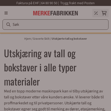
Faktura på EHF | 64 80 90 50 | Trygg frakt med Posten
Hopp til innhold
Hjem
/
Graverte Skilt
/
Utskjærte tall og bokstaver
Utskjæring av tall og
bokstaver i alle typer
materialer
Med en topp moderne maskinpark kan vi tilby utskjæring av
tall og bokstaver etter våre kunders ønske. Vi leverer både til
proffmarkedet og til privatpersoner. Utskjærte tall og
bokstaver egner seg godt til merking av dører, etasjemerking,