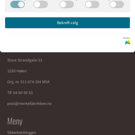
Vi er din pålitelige partner for skilt og merking.
© Merkefabrikken as
Bekreft valg
Om oss
Drevet av
Merkefabrikken as
Store Strandgate 33
1550 Hølen
Org. nr. 911 674 394 MVA
Tlf:
64 80 90 50
post@merkefabrikken.no
Meny
Sikkerhetsbloggen