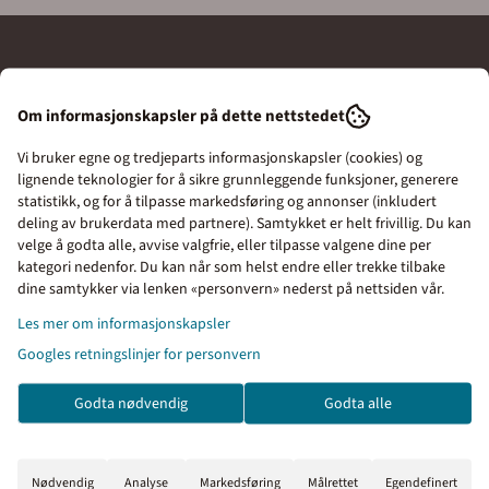
Merkefabrikken as
Om informasjonskapsler på dette nettstedet
Merkefabrikken er en ledende leverandør av skilt og merking
Vi bruker egne og tredjeparts informasjonskapsler (cookies) og
til bedrifter, kommuner, skoler og borettslag.
lignende teknologier for å sikre grunnleggende funksjoner, generere
Vi tilbyr et bredt utvalg av skilt innen HMS skilt,
statistikk, og for å tilpasse markedsføring og annonser (inkludert
deling av brukerdata med partnere). Samtykket er helt frivillig. Du kan
parkeringsskilt, tyverimerking og mer.
velge å godta alle, avvise valgfrie, eller tilpasse valgene dine per
Vårt fokus er på høy kvalitet og rask levering.
kategori nedenfor. Du kan når som helst endre eller trekke tilbake
Priser inkl. eller ekskl.
dine samtykker via lenken «personvern» nederst på nettsiden vår.
Vi produserer mange skilt selv og importerer standardskilt
mva
for å holde prisene lave.
Les mer om informasjonskapsler
Våre skilt er laget for norske forhold og har lang holdbarhet.
Googles retningslinjer for personvern
I denne butikken kan du
velge om du vil se prisene
Vi har kort leveringstid og tilbyr spesialmerking av IT-utstyr,
Godta nødvendig
Godta alle
med eller uten moms.
verktøy og maskiner.
Utforsk vårt utvalg i nettbutikken -
skilt, merkeskilt,
Inkl. mva
Ekskl. mva
graverte skilt og dørskilt.
Nødvendig
Analyse
Markedsføring
Målrettet
Egendefinert