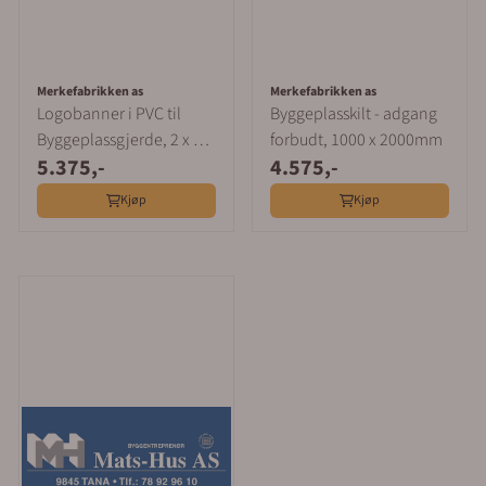
Merkefabrikken as
Merkefabrikken as
Logobanner i PVC til
Byggeplasskilt - adgang
Byggeplassgjerde, 2 x 3,5
forbudt, 1000 x 2000mm
5.375,-
4.575,-
m
Kjøp
Kjøp