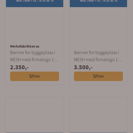
Merkefabrikken as
Banner for byggeplass i
Banner for byggeplass i
MESH med firmalogo 1 x
MESH med firmalogo 1,5
2.350,-
3.500,-
3 m
x 3 m
Kjøp
Kjøp