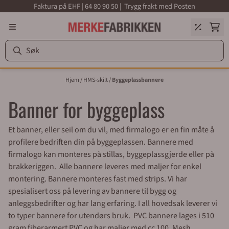
Faktura på EHF | 64 80 90 50 | Trygg frakt med Posten
Hopp til innhold
Hjem
/
HMS-skilt
/
Byggeplassbannere
Banner for byggeplass
Et banner, eller seil om du vil, med firmalogo er en fin måte å
profilere bedriften din på byggeplassen. Bannere med
firmalogo kan monteres på stillas, byggeplassgjerde eller på
brakkeriggen. Alle bannere leveres med maljer for enkel
montering. Bannere monteres fast med strips. Vi har
spesialisert oss på levering av bannere til bygg og
anleggsbedrifter og har lang erfaring. I all hovedsak leverer vi
to typer bannere for utendørs bruk. PVC bannere lages i 510
gram fiberarmert PVC og har maljer med cc 100. Mesh