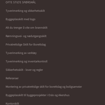
OFTE STILTE SPØRSMÅL
Tyverimerking og sikkerhetsskilt
Byggeplasskilt med logo
Alt du trenger å vite om brannskilt
Rømningsvei- og nødutgangsskilt
Privatrettslige Skilt for Borettslag
Tyverimerking av verktøy
Tyverimerking og inventarkontroll
Sikkerhetsskilt - lover og regler
Referanser
Montering av privatrettslige skilt for borettslag og boligsameier
Byggeplasskilt til byggeprosjekter i Oslo og Akershus
Kontorskilt