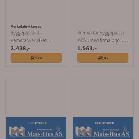
Merkefabrikken as
Byggeplasskilt -
Banner for byggeplass i
Kameraovervåket
MESH med firmalogo 1 x
2.438,-
1.563,-
område 2 x 1,3 m
2 m
Kjøp
Kjøp