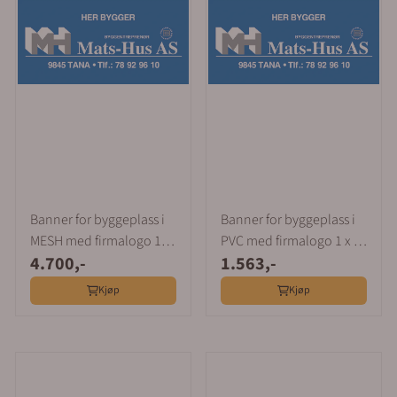
Banner for byggeplass i
Banner for byggeplass i
MESH med firmalogo 1,5
PVC med firmalogo 1 x 2
4.700,-
1.563,-
x 4 m
m
Kjøp
Kjøp