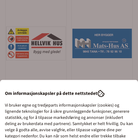
Om informasjonskapsler på dette nettstedet
Vi bruker egne og tredjeparts informasjonskapsler (cookies) og
Merkefabrikken as
lignende teknologier for å sikre grunnleggende funksjoner, generere
Logobanner i MESH til
Banner for byggeplass i
statistikk, og for å tilpasse markedsføring og annonser (inkludert
Byggeplassgjerde 2 x 3,5
PVC med firmalogo 1 x 3
deling av brukerdata med partnere). Samtykket er helt frivillig. Du kan
5.375,-
2.350,-
m
m
velge å godta alle, avvise valgfrie, eller tilpasse valgene dine per
kategori nedenfor. Du kan når som helst endre eller trekke tilbake
Kjøp
Kjøp