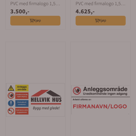
PVC med firmalogo 1,5 x
PVC med firmalogo 1,5 x
3.500,-
4.625,-
3 m
4 m
Kjøp
Kjøp