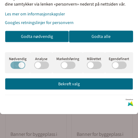
Priser inkl. eller ekskl.
dine samtykker via lenken «personvern» nederst på nettsiden vår.
mva
Les mer om informasjonskapsler
Googles retningslinjer for personvern
I denne butikken kan du
velge om du vil se prisene
Godta nødvendig
Godta alle
med eller uten moms.
Inkl. mva
Ekskl. mva
Nødvendig
Analyse
Markedsføring
Målrettet
Egendefinert
Bekreft valg
Drevet av
Banner for byggeplass i
Banner for byggeplass i