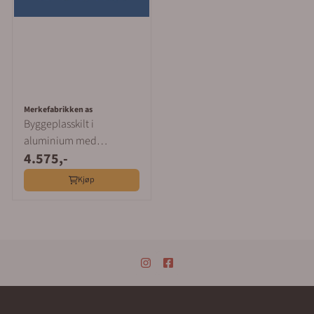
Merkefabrikken as
Byggeplasskilt i
aluminium med
4.575,-
firmalogo, 1 x 2 m
Kjøp