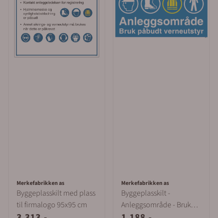
Merkefabrikken as
Merkefabrikken as
Byggeplasskilt med plass
Byggeplasskilt -
til firmalogo 95x95 cm
Anleggsområde - Bruk
3.313,-
1.188,-
påbudt verneutstyr