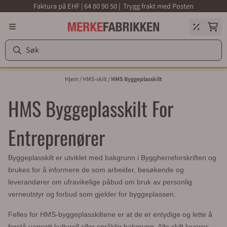
Faktura på EHF | 64 80 90 50 | Trygg frakt med Posten
Hopp til innhold
Hjem
/
HMS-skilt
/
HMS Byggeplasskilt
HMS Byggeplasskilt For
Entreprenører
Byggeplasskilt er utviklet med bakgrunn i Byggherreforskriften og
brukes for å informere de som arbeider, besøkende og
leverandører om ufravikelige påbud om bruk av personlig
verneutstyr og forbud som gjelder for byggeplassen.
Felles for HMS-byggeplasskiltene er at de er entydige og lette å
forstå uansett kulturell eller språklig bakgrunn. Alle skilt leveres