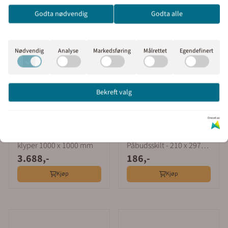
velge om du vil se prisene
Godta nødvendig
Godta alle
med eller uten moms.
Inkl. mva
Ekskl. mva
Nødvendig
Analyse
Markedsføring
Målrettet
Egendefinert
Bekreft valg
Drevet av
Merkefabrikken as
Merkefabrikken as
HMS tavle i PVC med
Påbudt med Hjelm - HMS
klyper 1000 x 1000 mm
Påbudsskilt - 210 x 297
3.688,-
186,-
mm
Kjøp
Kjøp