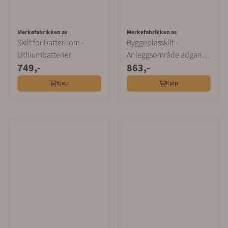
Merkefabrikken as
Merkefabrikken as
Skilt for batterirom -
Byggeplasskilt -
Lithiumbatterier
Anleggsområde adgang
749,-
863,-
forbudt 500x700mm
Kjøp
Kjøp