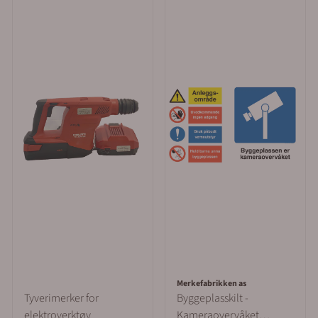
Merkefabrikken as
Tyverimerker for
Byggeplasskilt -
elektroverktøy
Kameraovervåket