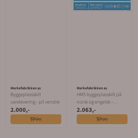
Merkefabrikken as
Merkefabrikken as
Byggeplassskilt
HMS byggeplasskilt på
varelevering - pil venstre
norsk og engelsk –
2.000,-
2.063,-
påbud, forbud og farer
Kjøp
Kjøp