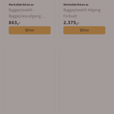
Merkefabrikken as
Merkefabrikken as
Byggeplasskilt -
Byggeplasskilt Adgang
Byggeplass adgang
Forbudt
863,-
2.375,-
forbudt 500 x 700mm
Kjøp
Kjøp