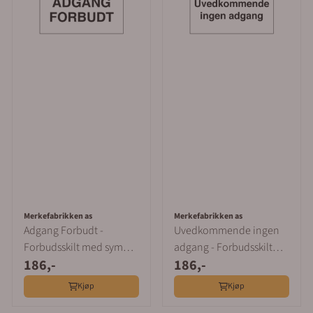
Merkefabrikken as
Merkefabrikken as
Adgang Forbudt -
Uvedkommende ingen
Forbudsskilt med symbol
adgang - Forbudsskilt
186,-
186,-
og tekst
med symbol og tekst
Kjøp
Kjøp