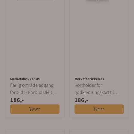
Merkefabrikken as
Merkefabrikken as
Farlig område adgang
Kortholder for
forbudt - Forbudsskilt
godkjenningskort til
186,-
186,-
med symbol og tekst
stillaser
Kjøp
Kjøp