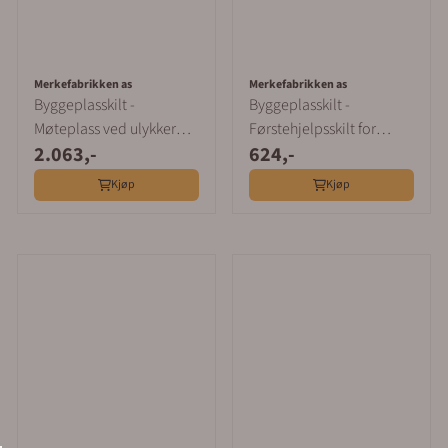
Merkefabrikken as
Merkefabrikken as
Byggeplasskilt -
Byggeplasskilt -
Møteplass ved ulykker
Førstehjelpsskilt for
2.063,-
624,-
400x600mm
byggeplasser
500x500mm
Kjøp
Kjøp