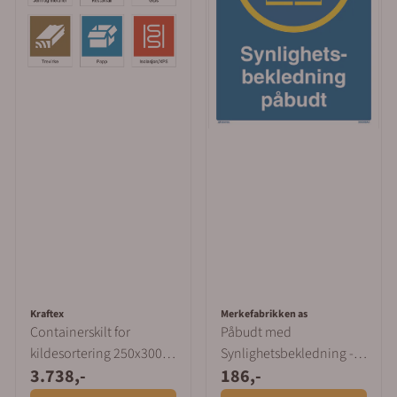
Kraftex
Merkefabrikken as
Containerskilt for
Påbudt med
kildesortering 250x300
Synlighetsbekledning -
3.738,-
186,-
mm
HMS Påbudsskilt - 210 x
297 m