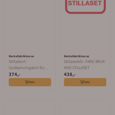
Merkefabrikken as
Merkefabrikken as
Stillaskort -
Stillaseskilt - FARE! BRUK
Godkjenningskort for
IKKE STILLASET
374,-
438,-
stillas - 5 stk
Kjøp
Kjøp