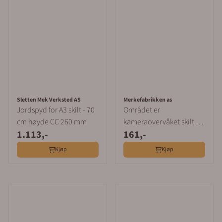
Sletten Mek Verksted AS
Merkefabrikken as
Jordspyd for A3 skilt - 70
Området er
cm høyde CC 260 mm
kameraovervåket skilt -
1.113,-
161,-
klistremerke
Kjøp
Kjøp