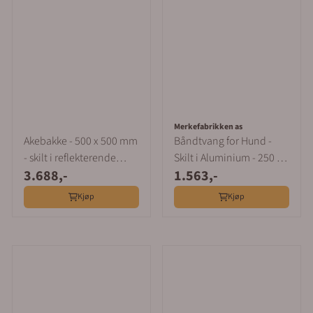
Merkefabrikken as
Akebakke - 500 x 500 mm
Båndtvang for Hund -
- skilt i reflekterende
Skilt i Aluminium - 250 x
3.688,-
1.563,-
aluminium
200 mm
Kjøp
Kjøp