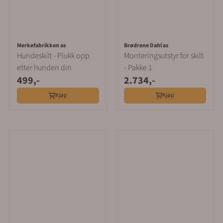
Merkefabrikken as
Brødrene Dahl as
Hundeskilt - Plukk opp
Monteringsutstyr for skilt
etter hunden din
- Pakke 1
499,-
2.734,-
Kjøp
Kjøp