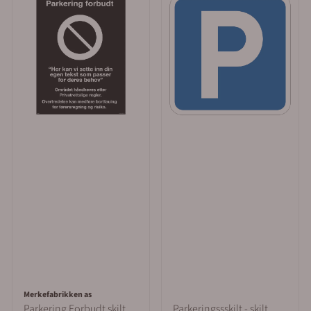
Merkefabrikken as
Parkering Forbudt skilt
Parkeringssskilt - skilt