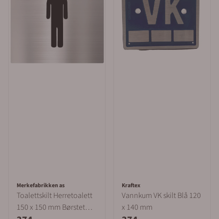
Merkefabrikken as
Kraftex
Toalettskilt Herretoalett
Vannkum VK skilt Blå 120
150 x 150 mm Børstet
x 140 mm
Aluminium