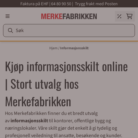
Faktura på EHF | 64 80 90 50 | Trygg frakt med Posten
Hopp til innhold
Hjem
/
Informasjonsskilt
Kjøp informasjonsskilt online
| Stort utvalg hos
Merkefabrikken
Hos Merkefabrikken finner du et bredt utvalg
av
informasjonsskilt
til kontorer, offentlige bygg og
næringslokaler. Våre skilt gjør det enkelt å gi tydelig og
profesjonell veiledning til ansatte, besøkende og kunder.