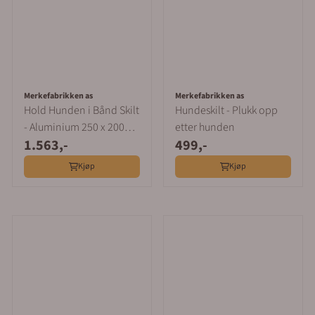
Merkefabrikken as
Merkefabrikken as
Hold Hunden i Bånd Skilt
Hundeskilt - Plukk opp
- Aluminium 250 x 200
etter hunden
1.563,-
499,-
mm
Kjøp
Kjøp