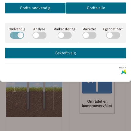
velge om du vil se prisene
Godta nødvendig
Godta alle
med eller uten moms.
Inkl. mva
Ekskl. mva
Nødvendig
Analyse
Markedsføring
Målrettet
Egendefinert
Bekreft valg
Drevet av