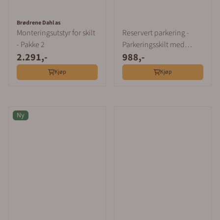
Brødrene Dahl as
Monteringsutstyr for skilt
Reservert parkering -
- Pakke 2
Parkeringsskilt med
2.291,-
988,-
firmanavn
Kjøp
Kjøp
Ny