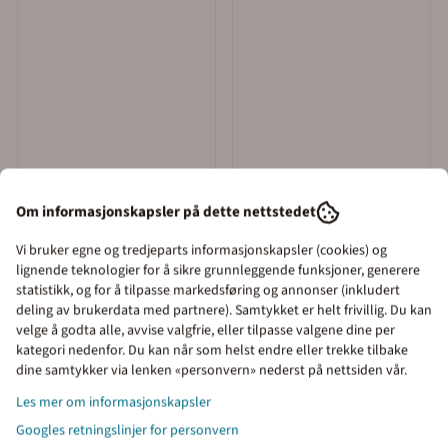
Om informasjonskapsler på dette nettstedet
Kraftex
Merkefabrikken as
Vi bruker egne og tredjeparts informasjonskapsler (cookies) og
Brannkum BK skilt Rød
Husnummerskilt med tall
lignende teknologier for å sikre grunnleggende funksjoner, generere
120 x 140 mm
og bokstav 150 x 230 mm
statistikk, og for å tilpasse markedsføring og annonser (inkludert
deling av brukerdata med partnere). Samtykket er helt frivillig. Du kan
374,-
825,-
velge å godta alle, avvise valgfrie, eller tilpasse valgene dine per
Kjøp
Kjøp
kategori nedenfor. Du kan når som helst endre eller trekke tilbake
Priser inkl. eller ekskl.
dine samtykker via lenken «personvern» nederst på nettsiden vår.
mva
Les mer om informasjonskapsler
Googles retningslinjer for personvern
I denne butikken kan du