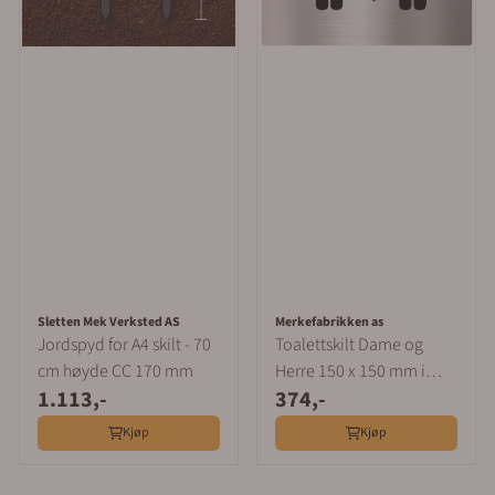
Sletten Mek Verksted AS
Merkefabrikken as
Jordspyd for A4 skilt - 70
Toalettskilt Dame og
cm høyde CC 170 mm
Herre 150 x 150 mm i
1.113,-
374,-
Børstet Aluminium
Kjøp
Kjøp