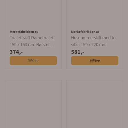
Merkefabrikken as
Merkefabrikken as
Toalettskilt Dametoalett
Husnummerskilt med to
150 x 150 mm Børstet
siffer 150 x 220 mm
374,-
581,-
Aluminium
Kjøp
Kjøp