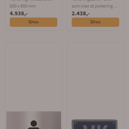
600 x 800 mm
som viser at parkering er
4.938,-
2.438,-
tillatt
Kjøp
Kjøp