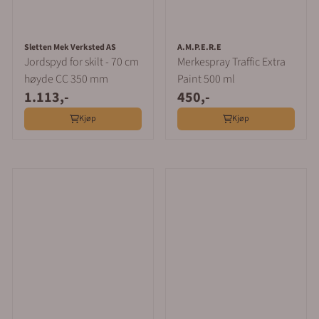
Sletten Mek Verksted AS
A.M.P.E.R.E
Jordspyd for skilt - 70 cm
Merkespray Traffic Extra
høyde CC 350 mm
Paint 500 ml
1.113,-
450,-
Kjøp
Kjøp