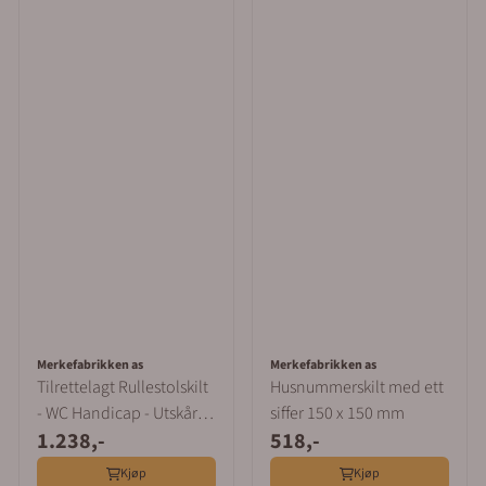
Merkefabrikken as
Merkefabrikken as
Tilrettelagt Rullestolskilt
Husnummerskilt med ett
- WC Handicap - Utskåret
siffer 150 x 150 mm
1.238,-
518,-
Tre 150 mm
Kjøp
Kjøp