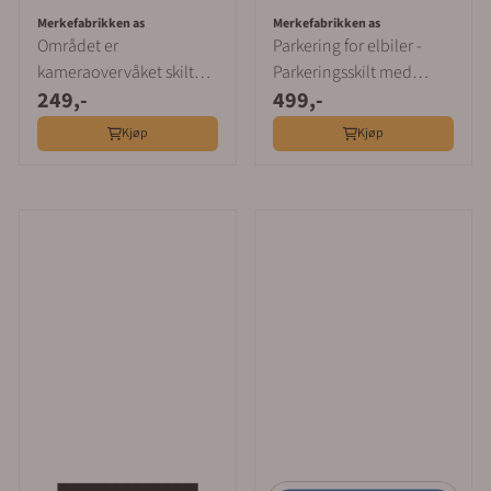
Merkefabrikken as
Merkefabrikken as
Området er
Parkering for elbiler -
kameraovervåket skilt
Parkeringsskilt med
249,-
499,-
med symbol og tekst
symbol og tekst
Kjøp
Kjøp