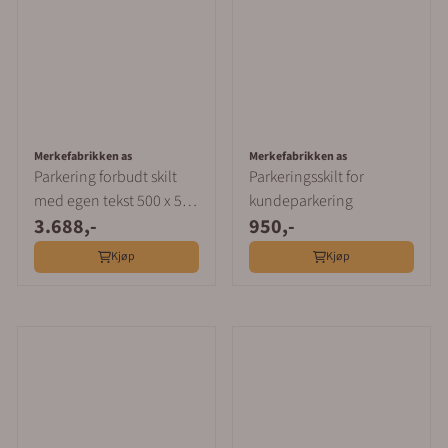
Merkefabrikken as
Merkefabrikken as
Parkering forbudt skilt
Parkeringsskilt for
med egen tekst 500 x 500
kundeparkering
3.688,-
950,-
mm
Kjøp
Kjøp