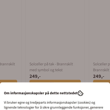
Brannskilt
Solceller på tak - Brannskilt
Solceller p
med symbol og tekst
Brannskilt
249,-
249,-
Kjøp
Om informasjonskapsler på dette nettstedet
Vi bruker egne og tredjeparts informasjonskapsler (cookies) og
lignende teknologier for å sikre grunnleggende funksjoner, generere