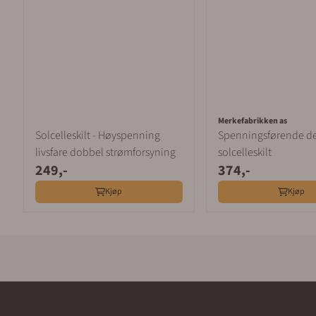
Merkefabrikken as
Solcelleskilt - Høyspenning
Spenningsførende del
livsfare dobbel strømforsyning
solcelleskilt
249,-
374,-
Kjøp
Kjøp