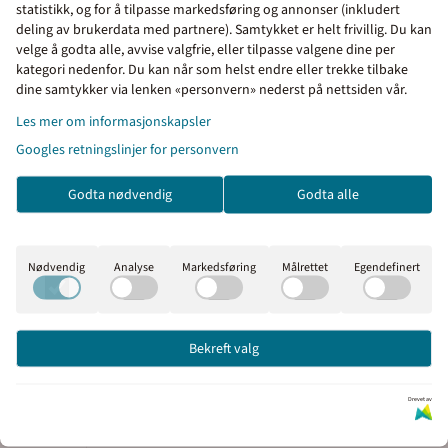
statistikk, og for å tilpasse markedsføring og annonser (inkludert
deling av brukerdata med partnere). Samtykket er helt frivillig. Du kan
velge å godta alle, avvise valgfrie, eller tilpasse valgene dine per
kategori nedenfor. Du kan når som helst endre eller trekke tilbake
dine samtykker via lenken «personvern» nederst på nettsiden vår.
Priser inkl. eller ekskl. mva
Les mer om informasjonskapsler
I denne butikken kan du velge om du vil se
Googles retningslinjer for personvern
prisene med eller uten moms.
Godta nødvendig
Godta alle
Inkl. mva
Ekskl. mva
Nødvendig
Analyse
Markedsføring
Målrettet
Egendefinert
Bekreft valg
Drevet av