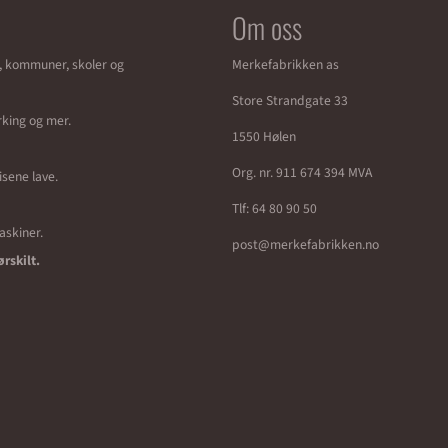
Om oss
r, kommuner, skoler og
Merkefabrikken as
Store Strandgate 33
erking og mer.
1550 Hølen
Org. nr. 911 674 394 MVA
isene lave.
Tlf:
64 80 90 50
maskiner.
post@merkefabrikken.no
ørskilt.