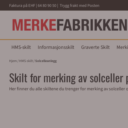
Hopp til innhold
Faktura på EHF | 64 80 90 50 | Trygg frakt med Posten
HMS-skilt
Informasjonsskilt
Graverte Skilt
Merk
Hjem
/
HMS-skilt
/
Solcelleanlegg
Skilt for merking av solceller
Her finner du alle skiltene du trenger for merking av solceller 