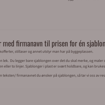
r med firmanavn til prisen for én sjablo
kofferter, stillaser og annet utstyr man har på byggeplassen.
n lek. Du legger bare sjablongen over det du skal merke, og maler
n eller to linjer. Sjablonger i plast er svært holdbare, og kan bruk
 inn teksten/ firmanavnet du ønsker på sjablongen, så tar vi oss av res