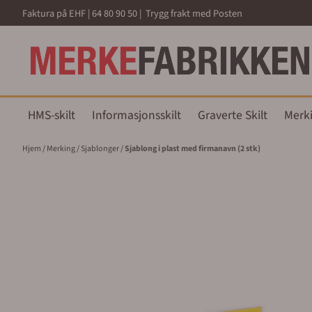
Hopp til innhold
Faktura på EHF | 64 80 90 50 | Trygg frakt med Posten
HMS-skilt
Informasjonsskilt
Graverte Skilt
Merk
Hjem
/
Merking
/
Sjablonger
/
Sjablong i plast med firmanavn (2 stk)