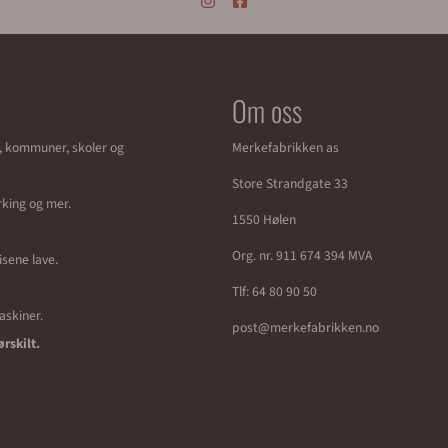
Om oss
r, kommuner, skoler og
Merkefabrikken as
Store Strandgate 33
erking og mer.
1550 Hølen
Org. nr. 911 674 394 MVA
isene lave.
Tlf:
64 80 90 50
maskiner.
post@merkefabrikken.no
ørskilt.