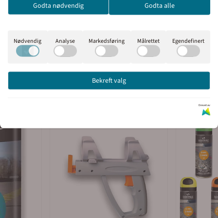
Godta nødvendig
Godta alle
Inkl. mva
Ekskl. mva
Nødvendig
Analyse
Markedsføring
Målrettet
Egendefinert
Bekreft valg
Drevet av