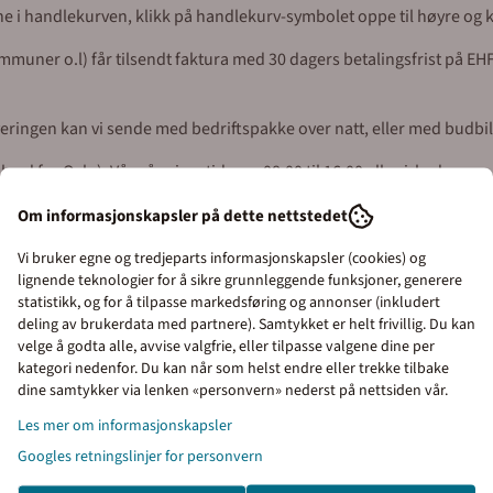
ene i handlekurven, klikk på handlekurv-symbolet oppe til høyre og ko
uner o.l) får tilsendt faktura med 30 dagers betalingsfrist på EHF 
everingen kan vi sende med bedriftspakke over natt, eller med budbil
syd for Oslo). Våre åpningstider er 08.00 til 16.00 alle virkedager.
Om informasjonskapsler på dette nettstedet
Vi bruker egne og tredjeparts informasjonskapsler (cookies) og
lignende teknologier for å sikre grunnleggende funksjoner, generere
statistikk, og for å tilpasse markedsføring og annonser (inkludert
deling av brukerdata med partnere). Samtykket er helt frivillig. Du kan
velge å godta alle, avvise valgfrie, eller tilpasse valgene dine per
kategori nedenfor. Du kan når som helst endre eller trekke tilbake
dine samtykker via lenken «personvern» nederst på nettsiden vår.
Priser inkl. eller ekskl. mva
Les mer om informasjonskapsler
I denne butikken kan du velge om du vil se
Googles retningslinjer for personvern
Kunder kjøpte også
prisene med eller uten moms.