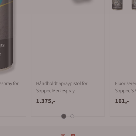
spray for
Håndholdt Spraypistol for
Fluorisere
Soppec Merkespray
Soppec S 
1.375,-
161,-