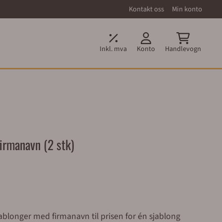
Kontakt oss
Min konto
Inkl. mva
Konto
Handlevogn
firmanavn (2 stk)
sjablonger med firmanavn til prisen for én sjablong