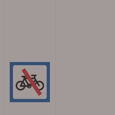
levering fra Merkefabrikken Bestill enkelt i vår
nettbutikk! Legg produktene i handlekurven, klikk på
handlekurv-symbolet, og fullfør bestillingen i kassen.
For bedrifter, borettslag og kommuner: Betal med
faktura via EHF eller e-post (30 dagers betalingsfrist).
For privatpersoner: Betal enkelt med Klarna eller Vipps.
Vi tilbyr rask levering – forventet leveringstid er ca. 1
uke. Trenger du varene raskt? Velg bedriftspakke over
natt eller budbil i Oslo, Akershus og Østfold.
Merkefabrikken er lokalisert i Hølen, Vestby kommune,
og vi er tilgjengelige mandag til fredag fra 08.00 til
16.00. Telefon: 64 80 90 50 E-post:
post@merkefabrikken.no