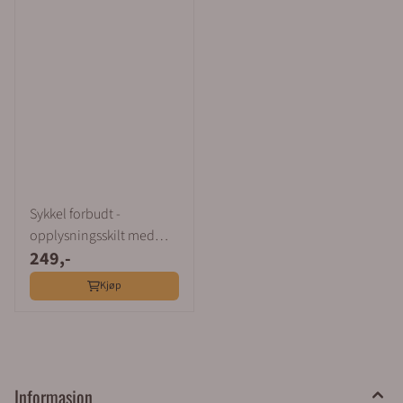
Sykkel forbudt -
opplysningsskilt med
249,-
symbol
Kjøp
Informasjon