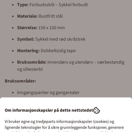
Type:
Forbudsskilt – Sykkel forbudt
Materiale:
Rustfritt stål
Størrelse:
150 x 150 mm
Symbol:
Sykkel med rød skråstrek
Montering:
Dobbeltsidig tape
Bruksområde:
Innendørs og utendørs – værbestandig
og slitesterkt
Bruksområder:
Inngangspartier og gangarealer
Skolegårder og barnehager
Om informasjonskapsler på dette nettstedet
Butikker, borettslag og sameier
Vi bruker egne og tredjeparts informasjonskapsler (cookies) og
Idrettsanlegg, parker og stasjoner
lignende teknologier for å sikre grunnleggende funksjoner, generere