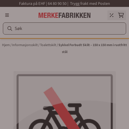
Faktura på EHF | 64 80 90 50 | Trygg frakt med Posten
Hopp til innhold
Hjem
/
Informasjonsskilt
/
Toalettskilt
/
Sykkel Forbudt Skilt – 150 x 150 mm i rustfritt
stål