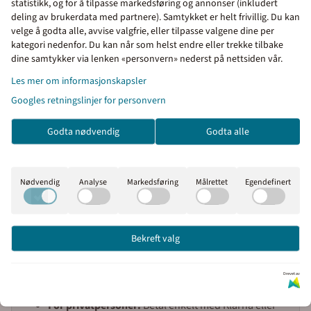
statistikk, og for å tilpasse markedsføring og annonser (inkludert
Lagerområder og industrielle soner
deling av brukerdata med partnere). Samtykket er helt frivillig. Du kan
velge å godta alle, avvise valgfrie, eller tilpasse valgene dine per
Monteringsveiledning:
kategori nedenfor. Du kan når som helst endre eller trekke tilbake
Priser inkl. eller ekskl.
dine samtykker via lenken «personvern» nederst på nettsiden vår.
Skiltet monteres på dør, port eller vegg ved inngang. Anbefalt
mva
Les mer om informasjonskapsler
høyde er i synshøyde – typisk ca. 160 cm fra bakkenivå. Skiltet
Googles retningslinjer for personvern
I denne butikken kan du
festes enkelt med ferdigmontert dobbeltsidig tape på
velge om du vil se prisene
rengjort, jevn overflate. Alternativt kan det monteres med lim
Godta nødvendig
Godta alle
med eller uten moms.
eller skruer.
Inkl. mva
Ekskl. mva
Enkel bestilling og rask levering fra Merkefabrikken
Nødvendig
Analyse
Markedsføring
Målrettet
Egendefinert
Bestill enkelt i vår nettbutikk! Legg produktene i
handlekurven, klikk på handlekurv-symbolet, og fullfør
bestillingen i kassen.
Bekreft valg
For bedrifter, borettslag og kommuner:
Betal med
faktura via EHF eller e-post (30 dagers
Drevet av
betalingsfrist).
For privatpersoner:
Betal enkelt med Klarna eller