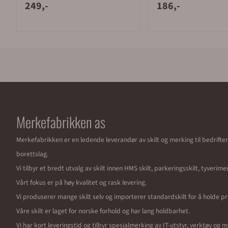
249,-
186,-
Merkefabrikken as
Merkefabrikken er en ledende leverandør av skilt og merking til bedrifte
borettslag.
Vi tilbyr et bredt utvalg av skilt innen HMS skilt, parkeringsskilt, tyverim
Vårt fokus er på høy kvalitet og rask levering.
Vi produserer mange skilt selv og importerer standardskilt for å holde pr
Våre skilt er laget for norske forhold og har lang holdbarhet.
Vi har kort leveringstid og tilbyr spesialmerking av IT-utstyr, verktøy og 