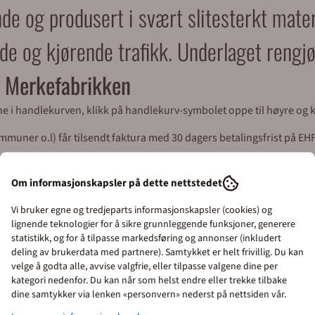
de og produsert i svært slitesterkt mater
nde og kjørende trafikk. Underlaget rengj
ra Merkefabrikken
ene i handlekurven, klikk på handlekurv-symbolet oppe til høyre og ko
uner o.l) får tilsendt faktura med 30 dagers betalingsfrist på EHF 
everingen kan vi sende med bedriftspakke over natt, eller med budbil
Om informasjonskapsler på dette nettstedet
syd for Oslo). Våre åpningstider er 08.00 til 16.00 alle virkedager.
Vi bruker egne og tredjeparts informasjonskapsler (cookies) og
lignende teknologier for å sikre grunnleggende funksjoner, generere
statistikk, og for å tilpasse markedsføring og annonser (inkludert
deling av brukerdata med partnere). Samtykket er helt frivillig. Du kan
velge å godta alle, avvise valgfrie, eller tilpasse valgene dine per
kategori nedenfor. Du kan når som helst endre eller trekke tilbake
dine samtykker via lenken «personvern» nederst på nettsiden vår.