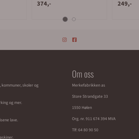
374,-
249,-
Om oss
r, kommuner, skoler og
Merkefabrikken as
Store Strandgate 33
erking og mer.
1550 Hølen
Org. nr. 911 674 394 MVA
isene lave.
Tlf:
64 80 90 50
maskiner.