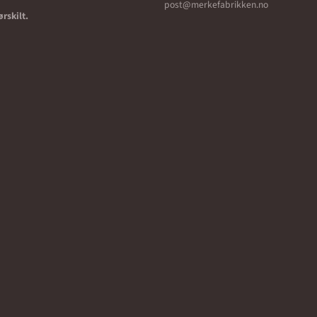
post@merkefabrikken.no
ørskilt.