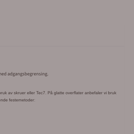
 med adgangsbegrensing.
bruk av skruer eller Tec7.
På glatte overflater anbefaler vi bruk
gende festemetoder: