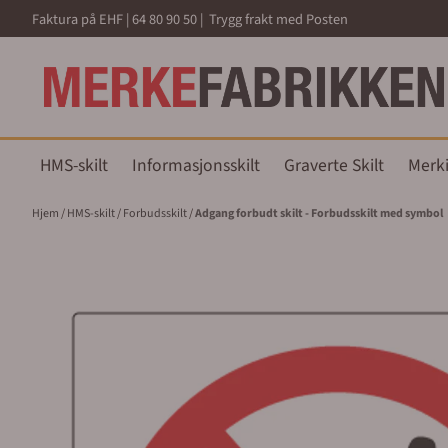
Hopp til innhold
Faktura på EHF | 64 80 90 50 | Trygg frakt med Posten
HMS-skilt
Informasjonsskilt
Graverte Skilt
Merk
Hjem
/
HMS-skilt
/
Forbudsskilt
/
Adgang forbudt skilt - Forbudsskilt med symbol