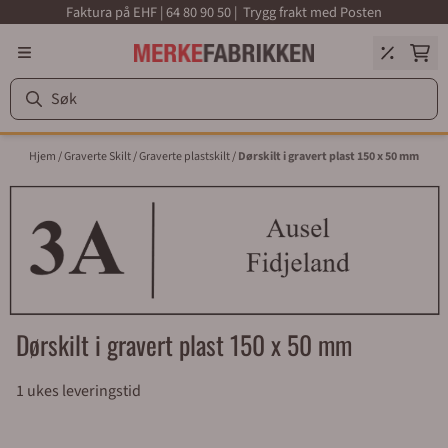
Faktura på EHF | 64 80 90 50 | Trygg frakt med Posten
Hopp til innhold
Hjem
/
Graverte Skilt
/
Graverte plastskilt
/
Dørskilt i gravert plast 150 x 50 mm
Dørskilt i gravert plast 150 x 50 mm
1 ukes leveringstid