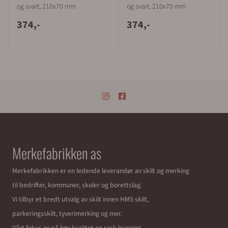
og svart, 210x70 mm
og svart, 210x70 mm
374,-
374,-
Merkefabrikken as
Merkefabrikken er en ledende leverandør av skilt og merking
til bedrifter, kommuner, skoler og borettslag.
Vi tilbyr et bredt utvalg av skilt innen HMS skilt,
parkeringsskilt, tyverimerking og mer.
Vårt fokus er på høy kvalitet og rask levering.