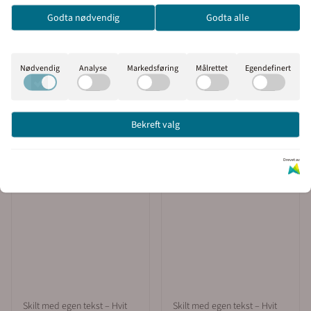
velge om du vil se prisene
Godta nødvendig
Godta alle
med eller uten moms.
Inkl. mva
Ekskl. mva
Nødvendig
Analyse
Markedsføring
Målrettet
Egendefinert
Bekreft valg
Drevet av
Skilt med egen tekst – Hvit
Skilt med egen tekst – Hvit