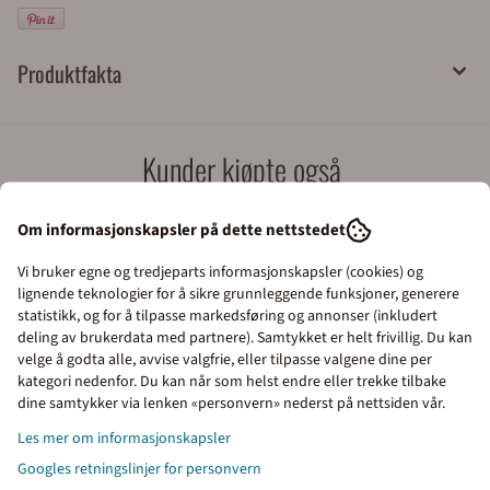
Produktfakta
Kunder kjøpte også
Om informasjonskapsler på dette nettstedet
Vi bruker egne og tredjeparts informasjonskapsler (cookies) og
lignende teknologier for å sikre grunnleggende funksjoner, generere
statistikk, og for å tilpasse markedsføring og annonser (inkludert
deling av brukerdata med partnere). Samtykket er helt frivillig. Du kan
velge å godta alle, avvise valgfrie, eller tilpasse valgene dine per
kategori nedenfor. Du kan når som helst endre eller trekke tilbake
Priser inkl. eller ekskl.
dine samtykker via lenken «personvern» nederst på nettsiden vår.
mva
Les mer om informasjonskapsler
Googles retningslinjer for personvern
I denne butikken kan du