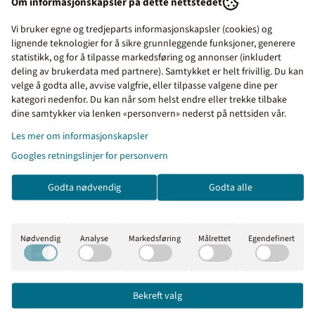
Om informasjonskapsler på dette nettstedet
Det er enkelt å bestille produkter i vår nettbutikk. Legg varene i handlekurven,
Vi bruker egne og tredjeparts informasjonskapsler (cookies) og
lignende teknologier for å sikre grunnleggende funksjoner, generere
klikk på handlekurv-symbolet oppe til høyre og kontroller bestillingen. Gå
statistikk, og for å tilpasse markedsføring og annonser (inkludert
deling av brukerdata med partnere). Samtykket er helt frivillig. Du kan
videre til kassen.
velge å godta alle, avvise valgfrie, eller tilpasse valgene dine per
kategori nedenfor. Du kan når som helst endre eller trekke tilbake
Alle med et organisasjonsnummer (bedrifter, borettslag,
Priser inkl. eller ekskl.
dine samtykker via lenken «personvern» nederst på nettsiden vår.
kommuner o.l) får tilsendt faktura med 30 dagers
mva
Les mer om informasjonskapsler
betalingsfrist på EHF eller e-post. Privatpersoner sjekker ut av
Googles retningslinjer for personvern
I denne butikken kan du
butikken via Klarna eller Vipps.
velge om du vil se prisene
Forventet leveringstid fra oss er ca 1 uke. Haster det med
Godta nødvendig
Godta alle
med eller uten moms.
leveringen kan vi sende med bedriftspakke over natt, eller
Inkl. mva
Ekskl. mva
med budbil i Oslo, Akershus og Østfold.
Nødvendig
Analyse
Markedsføring
Målrettet
Egendefinert
Merkefabrikken holder til i Hølen i Vestby kommune (ca 5 mil
syd for Oslo). Våre åpningstider er 08.00 til 16.00 alle
virkedager.
Bekreft valg
Sentralbord:
64 80 90 50