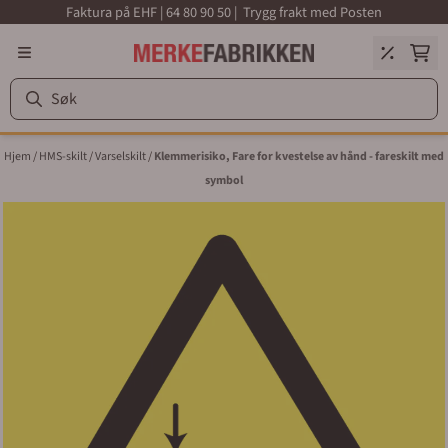
Faktura på EHF | 64 80 90 50 | Trygg frakt med Posten
Hopp til innhold
Hjem
/
HMS-skilt
/
Varselskilt
/
Klemmerisiko, Fare for kvestelse av hånd - fareskilt med
symbol