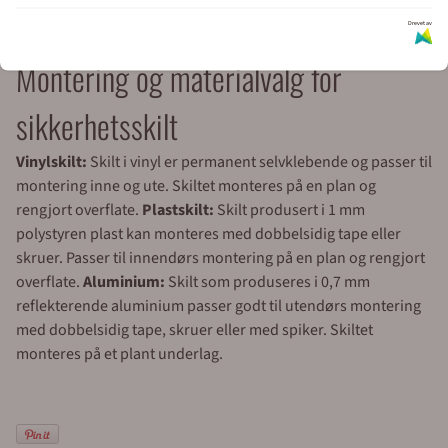
e-post:
post@merkefabrikken.no
Drevet av
Montering og materialvalg for
sikkerhetsskilt
Vinylskilt:
Skilt i vinyl er permanent selvklebende og passer til
montering inne og ute. Skiltet monteres på en plan og
rengjort overflate.
Plastskilt:
Skilt produsert i 1 mm
polystyren plast kan monteres med dobbelsidig tape eller
skruer. Passer til innendørs montering på en plan og rengjort
overflate.
Aluminium:
Skilt som produseres i 0,7 mm
reflekterende aluminium passer godt til utendørs montering
med dobbelsidig tape, skruer eller med spiker. Skiltet
monteres på et plant underlag.