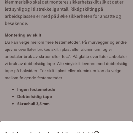
klemmerisiko skal det monteres sikkerhetsskilt slik at det er
lett synlig og i tilstrekkelig antall. Riktig skilting på
arbeidsplassen er med på å øke sikkerheten for ansatte og
besøkende.
Montering av skilt
Du kan velge mellom flere festemetoder.
På murvegger og andre
ujevne overflater brukes skilt i plast eller aluminium, og vi
anbefaler bruk av skruer eller Tec7.
På glatte overflater anbefaler
vi bruk av dobbelsidig tape. Alle vinylskilt leveres med dobbelsidig
tape på baksiden. For skilt i plast eller aluminium kan du velge
mellom følgende festemetoder:
Ingen festemetode
Dobbelsidig tape
Skruehull 3,5 mm
Enkel bestilling og rask levering fra Merkefabrikken