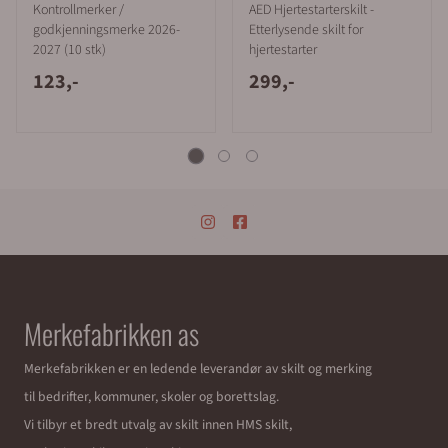
Kontrollmerker /
AED Hjertestarterskilt -
godkjenningsmerke 2026-
Etterlysende skilt for
2027 (10 stk)
hjertestarter
123,-
299,-
Merkefabrikken as
Merkefabrikken er en ledende leverandør av skilt og merking
til bedrifter, kommuner, skoler og borettslag.
Vi tilbyr et bredt utvalg av skilt innen HMS skilt,