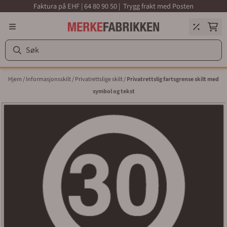
Faktura på EHF | 64 80 90 50 | Trygg frakt med Posten
Hopp til innhold
Hjem
/
Informasjonsskilt
/
Privatrettslige skilt
/
Privatrettslig fartsgrense skilt med
symbol og tekst