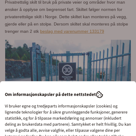
Privatrettslig skilt til bruk på private veier og områder hvor man
ønsker å opplyse om begrenset fart. Skiltet følger normen for
privaterettslige skilt i Norge. Dette skiltet kan monteres på vegg,
gjerde eller på en stolpe. Dersom skiltet skal monteres på stolpe
trenger man 2 stk
beslag med varenummer 133179
Om informasjonskapsler på dette nettstedet
Vi bruker egne og tredjeparts informasjonskapsler (cookies) og
lignende teknologier for å sikre grunnleggende funksjoner, generere
statistikk, og for å tilpasse markedsføring og annonser (inkludert
deling av brukerdata med partnere). Samtykket er helt frivillig. Du kan
velge å godta alle, avvise valgfrie, eller tilpasse valgene dine per