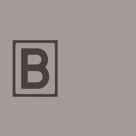
levering fra Merkefabrikken Det er enkelt å bestille
produkter i vår nettbutikk. Legg varene i handlekurven,
klikk på handlekurv-symbolet oppe til høyre og
kontroller bestillingen. Gå videre til kassen. Alle med et
organisasjonsnummer (bedrifter, borettslag, kommuner
o.l) får tilsendt faktura med 30 dagers betalingsfrist på
EHF eller e-post. Privatpersoner sjekker ut av butikken
via Klarna eller Vipps. Forventet leveringstid fra oss er ca
1 uke. Haster det med leveringen kan vi sende med
bedriftspakke over natt, eller med budbil i Oslo,
Akershus og Østfold. Merkefabrikken holder til i Hølen i
Vestby kommune (ca 5 mil syd for Oslo). Våre
åpningstider er 08.00 til 16.00 alle virkedager.
Sentralbord: 64 80 90 50 e-post:
post@merkefabrikken.no