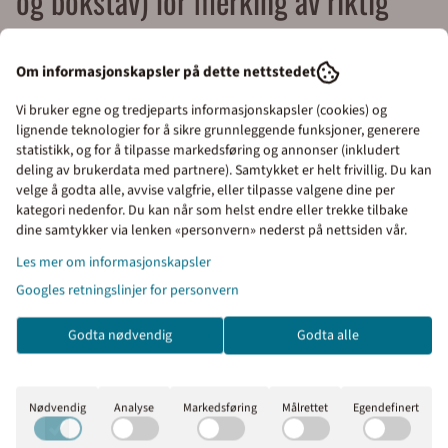
og bokstav) for merking av riktig
adresse
Om informasjonskapsler på dette nettstedet
Huseier eller fester har ansvaret for å sette opp nummerskilt
på egen bygning eller eiendom. Kommunen har ansvaret for
Vi bruker egne og tredjeparts informasjonskapsler (cookies) og
lignende teknologier for å sikre grunnleggende funksjoner, generere
skilting av gater og veier. Kommunens ansvar omfatter også
statistikk, og for å tilpasse markedsføring og annonser (inkludert
opplysnings- og henvisningsskilt.
deling av brukerdata med partnere). Samtykket er helt frivillig. Du kan
velge å godta alle, avvise valgfrie, eller tilpasse valgene dine per
Husnummerskilt: Både brann, politi og ambulanse
kategori nedenfor. Du kan når som helst endre eller trekke tilbake
anbefaler merking med husnummer, og i mange kommuner
Priser inkl. eller ekskl.
dine samtykker via lenken «personvern» nederst på nettsiden vår.
er dette nå påbudt. Husnummerskilt fra Merkefabrikken
mva
Les mer om informasjonskapsler
tilfredsstiller kommunale krav iht. høyde på nummer og
Googles retningslinjer for personvern
I denne butikken kan du
bokstaver. Husnummerskilt leveres med reflekterende
velge om du vil se prisene
bakgrunn.
Godta nødvendig
Godta alle
med eller uten moms.
Husnummerskilt skal ha svarte tall og eventuelt bokstaver og
Inkl. mva
Ekskl. mva
ramme.
Nødvendig
Analyse
Markedsføring
Målrettet
Egendefinert
Utforming av husnummerskilt