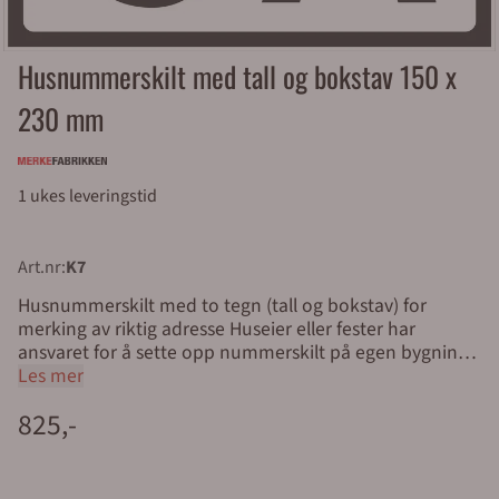
Husnummerskilt med tall og bokstav 150 x
230 mm
1 ukes leveringstid
Art.nr:
K7
Husnummerskilt med to tegn (tall og bokstav) for
merking av riktig adresse Huseier eller fester har
ansvaret for å sette opp nummerskilt på egen bygning
eller eiendom. Kommunen har ansvaret for skilting av
Les mer
gater og veier. Kommunens ansvar omfatter også
825,-
opplysnings- og henvisningsskilt. Husnummerskilt: Både
brann, politi og ambulanse anbefaler merking med
husnummer, og i mange kommuner er dette nå
påbudt. Husnummerskilt fra Merkefabrikken