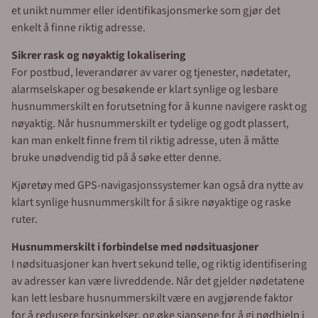
et unikt nummer eller identifikasjonsmerke som gjør det
enkelt å finne riktig adresse.
Sikrer rask og nøyaktig lokalisering
For postbud, leverandører av varer og tjenester, nødetater,
alarmselskaper og besøkende er klart synlige og lesbare
husnummerskilt en forutsetning for å kunne navigere raskt og
nøyaktig. Når husnummerskilt er tydelige og godt plassert,
kan man enkelt finne frem til riktig adresse, uten å måtte
bruke unødvendig tid på å søke etter denne.
Kjøretøy med GPS-navigasjonssystemer kan også dra nytte av
klart synlige husnummerskilt for å sikre nøyaktige og raske
ruter.
Husnummerskilt i forbindelse med nødsituasjoner
I nødsituasjoner kan hvert sekund telle, og riktig identifisering
av adresser kan være livreddende. Når det gjelder nødetatene
kan lett lesbare husnummerskilt være en avgjørende faktor
for å redusere forsinkelser, og øke sjansene for å gi nødhjelp i