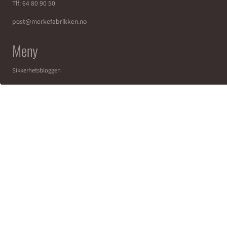
Tlf:
64 80 90 50
post@merkefabrikken.no
Meny
Sikkerhetsbloggen
Salgsbetingelser
OFTE STILTE SPØRSMÅL
Tyverimerking og sikkerhetsskilt
Byggeplasskilt med logo
Alt du trenger å vite om brannskilt
Rømningsvei- og nødutgangsskilt
Privatrettslige Skilt for Borettslag
Tyverimerking av verktøy