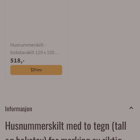
Husnummerskilt -
bokstavskilt 120 x 150
518,-
mm
Kjøp
Informasjon
Husnummerskilt med to tegn (tall