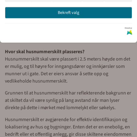
1 siffer B x H 150 x 150 mm
2 siffer B x H 220 x 150 mm
Bekreft valg
3 siffer B x H 310 x 150 mm
Materiale: 1 mm aluminium plate med hvit refleks og
Drevet av
utskåret sort tekst.
Montering: 4 stk 3,5 mm hull.Skrues fast i vegg.
Hvor skal husnummerskilt plasseres?
Husnummerskilt skal være plassert i 2.5 meters høyde om det
er mulig, og til høyre for inngangsdører og innkjørsler som
munner ut i gate. Det er eiers ansvar å sette opp og
vedlikeholde husnummerskilt.
Grunnen til at husnummerskilt har reflekterende bakgrunn er
at skiltet da vil være synlig på lang avstand når man lyser
direkte på dette i mørket med lommelykt eller søkelys.
Husnummerskilt er avgjørende for effektiv identifikasjon og
lokalisering av hus og bygninger. Enten det er en enebolig, en
bedrift eller et offentlig anlegg, gir disse skiltene eiendommen