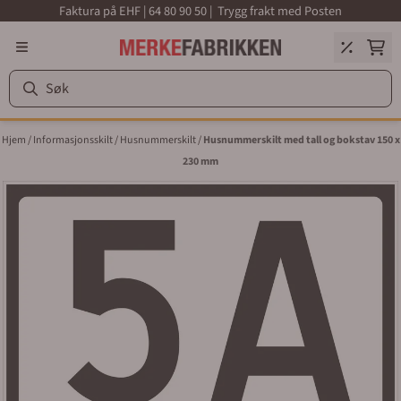
Faktura på EHF | 64 80 90 50 | Trygg frakt med Posten
Hopp til innhold
Hjem
/
Informasjonsskilt
/
Husnummerskilt
/
Husnummerskilt med tall og bokstav 150 x
230 mm