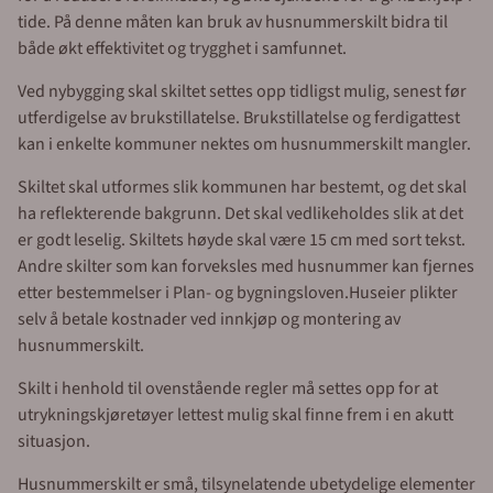
tide. På denne måten kan bruk av husnummerskilt bidra til
både økt effektivitet og trygghet i samfunnet.
Ved nybygging skal skiltet settes opp tidligst mulig, senest før
utferdigelse av brukstillatelse. Brukstillatelse og ferdigattest
kan i enkelte kommuner nektes om husnummerskilt mangler.
Skiltet skal utformes slik kommunen har bestemt, og det skal
ha reflekterende bakgrunn. Det skal vedlikeholdes slik at det
er godt leselig. Skiltets høyde skal være 15 cm med sort tekst.
Andre skilter som kan forveksles med husnummer kan fjernes
etter bestemmelser i Plan- og bygningsloven.Huseier plikter
selv å betale kostnader ved innkjøp og montering av
husnummerskilt.
Skilt i henhold til ovenstående regler må settes opp for at
utrykningskjøretøyer lettest mulig skal finne frem i en akutt
situasjon.
Husnummerskilt er små, tilsynelatende ubetydelige elementer