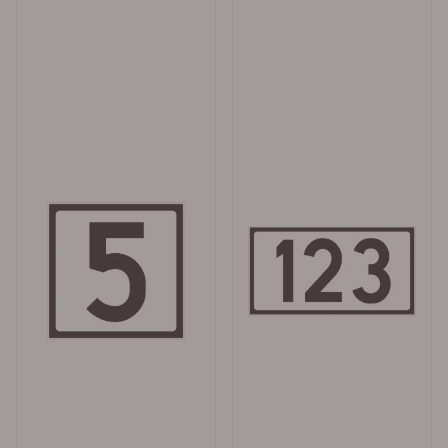
riktig adresse. Sikrer rask og nøyaktig lokalisering For
postbud, leverandører av varer og tjenester, nødetater,
alarmselskaper og besøkende er klart synlige og lesbare
husnummerskilt en forutsetning for å kunne navigere
raskt og nøyaktig. Når husnummerskilt er tydelige og
godt plassert, kan man enkelt finne frem til riktig
adresse, uten å måtte bruke unødvendig tid på å søke
etter denne. Kjøretøy med GPS-navigasjonssystemer
kan også dra nytte av klart synlige husnummerskilt for
å sikre nøyaktige og raske ruter. Husnummerskilt i
forbindelse med nødsituasjoner I nødsituasjoner kan
hvert sekund telle, og riktig identifisering av adresser
kan være livreddende. Når det gjelder nødetatene kan
lett lesbare husnummerskilt være en avgjørende faktor
for å redusere forsinkelser, og øke sjansene for å gi
nødhjelp i tide. På denne måten kan bruk av
husnummerskilt bidra til både økt effektivitet og
trygghet i samfunnet. Ved nybygging skal skiltet settes
opp tidligst mulig, senest før utferdigelse av
brukstillatelse. Brukstillatelse og ferdigattest kan i
enkelte kommuner nektes om husnummerskilt