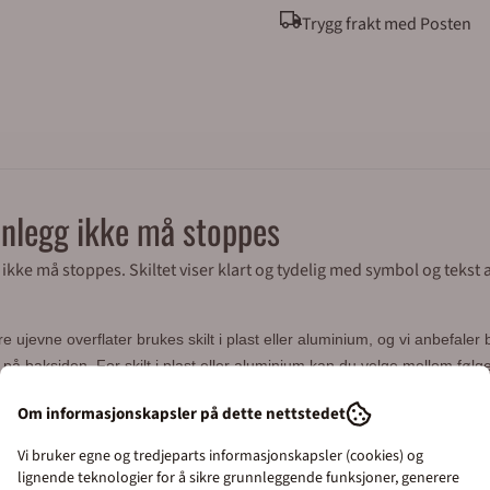
Trygg frakt med Posten
anlegg ikke må stoppes
ikke må stoppes. Skiltet viser klart og tydelig med symbol og tekst
ujevne overflater brukes skilt i plast eller aluminium, og vi anbefaler 
e på baksiden. For skilt i plast eller aluminium kan du velge mellom føl
Om informasjonskapsler på dette nettstedet
Vi bruker egne og tredjeparts informasjonskapsler (cookies) og
lignende teknologier for å sikre grunnleggende funksjoner, generere