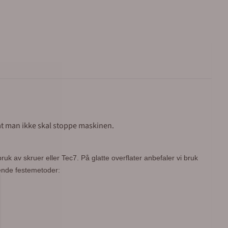
virkedager. Sentralbord: 64 80 90 50 e-post: post@merkefabrikken.no
 at man ikke skal stoppe maskinen.
bruk av skruer eller Tec7.
På glatte overflater anbefaler vi bruk
gende festemetoder: