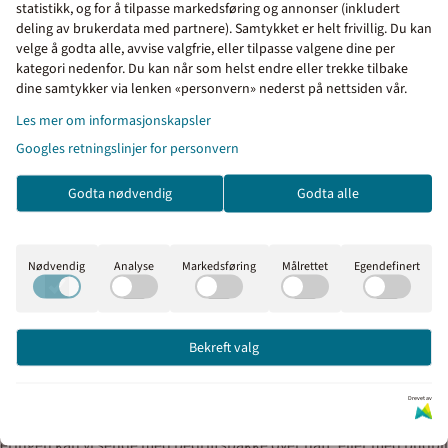
statistikk, og for å tilpasse markedsføring og annonser (inkludert
deling av brukerdata med partnere). Samtykket er helt frivillig. Du kan
velge å godta alle, avvise valgfrie, eller tilpasse valgene dine per
kategori nedenfor. Du kan når som helst endre eller trekke tilbake
dine samtykker via lenken «personvern» nederst på nettsiden vår.
e aluminium
Priser inkl. eller ekskl. mva
Les mer om informasjonskapsler
ød farge
I denne butikken kan du velge om du vil se
Googles retningslinjer for personvern
prisene med eller uten moms.
Godta nødvendig
Godta alle
Inkl. mva
Ekskl. mva
 med skruer
Nødvendig
Analyse
Markedsføring
Målrettet
Egendefinert
ene i handlekurven, klikk på handlekurv-symbolet oppe til høyre og ko
Bekreft valg
uner o.l) får tilsendt faktura med 30 dagers betalingsfrist på EHF 
Drevet av
everingen kan vi sende med bedriftspakke over natt, eller med budbil