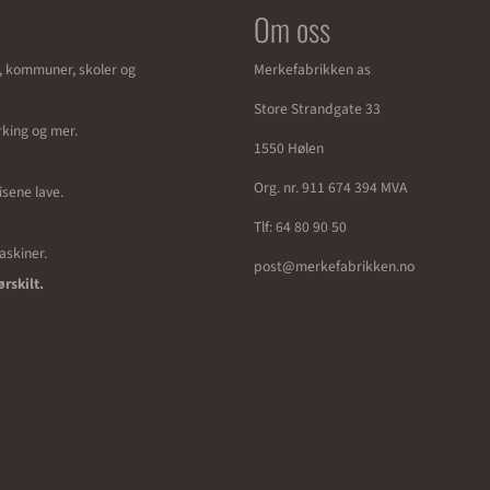
Om oss
r, kommuner, skoler og
Merkefabrikken as
Store Strandgate 33
erking og mer.
1550 Hølen
Org. nr. 911 674 394 MVA
isene lave.
Tlf:
64 80 90 50
maskiner.
post@merkefabrikken.no
ørskilt.