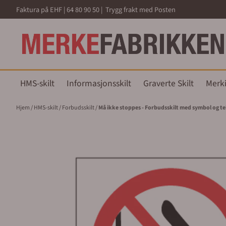
Hopp til innhold
Faktura på EHF | 64 80 90 50 | Trygg frakt med Posten
HMS-skilt
Informasjonsskilt
Graverte Skilt
Merk
Hjem
/
HMS-skilt
/
Forbudsskilt
/
Må ikke stoppes - Forbudsskilt med symbol og te