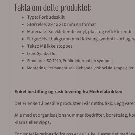
Fakta om dette produktet:
Type: Forbudsskilt
Størrelse: 297 x 210 mm A4 format
Materiale: Selvklebende vinyl, plast og reflekterend
Farger: Hvit bakgrunn med tekst og symbol i sort og r
Tekst: Må ikke stoppes
Ikon: Symbol for
Standard: ISO 7010, Public information symbols
Montering: Permanent selvklebende, dobbelsidig tape eller
Enkel bestilling og rask levering fra Merkefabrikken
Det er enkelt å bestille produkter i vår nettbutikk. Legg var
Alle med et organisasjonsnummer (bedrifter, borettslag, komm
Klarna eller Vipps.
Forventet leveringstid fra oss er ca 1 uke. Haster det med l