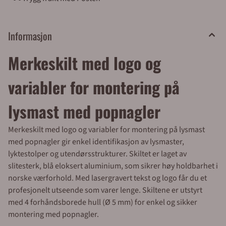
merkeskilt i eloksert blå aluminium for merking av
lyktestolper med f. eks VL Kursnummer KM
Stolpenummer, TK Trekkekumnummer, UF
Informasjon
underfordeling, KV Kabelnummer. Skiltene leveres også
med valgfri logo. Enkel bestilling og rask levering fra
Merkeskilt med logo og
Merkefabrikken Bestill enkelt i vår nettbutikk! Legg
produktene i handlekurven, klikk på handlekurv-
symbolet, og fullfør bestillingen i kassen. For bedrifter,
variabler for montering på
borettslag og kommuner: Betal med faktura via EHF
eller e-post (30 dagers betalingsfrist). For
lysmast med popnagler
privatpersoner: Betal enkelt med Klarna eller Vipps. Vi
tilbyr rask levering – forventet leveringstid er ca. 1 uke.
Merkeskilt med logo og variabler for montering på lysmast
Trenger du varene raskt? Velg bedriftspakke over natt
med popnagler gir enkel identifikasjon av lysmaster,
eller budbil i Oslo, Akershus og Østfold. Merkefabrikken
er lokalisert i Hølen, Vestby kommune, og vi er
lyktestolper og utendørsstrukturer. Skiltet er laget av
tilgjengelige mandag til fredag fra 08.00 til 16.00.
slitesterk, blå eloksert aluminium, som sikrer høy holdbarhet i
Telefon: 64 80 90 50 E-post: post@merkefabrikken.no
norske værforhold. Med lasergravert tekst og logo får du et
profesjonelt utseende som varer lenge. Skiltene er utstyrt
med 4 forhåndsborede hull (Ø 5 mm) for enkel og sikker
montering med popnagler.