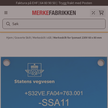
Faktura på EHF | 64 80 90 50 | Trygg frakt med Posten
Hopp til innhold
Hjem
/
Graverte Skilt
/
Merkeskilt i stål
/
Merkeskilt for lysmast 230V 60 x 80 mm