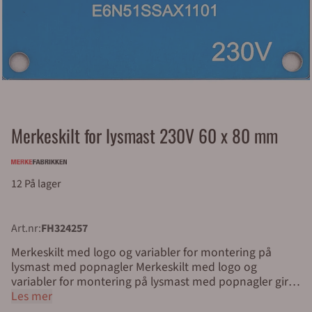
Merkeskilt for lysmast 230V 60 x 80 mm
12 På lager
Art.nr:
FH324257
Merkeskilt med logo og variabler for montering på
lysmast med popnagler Merkeskilt med logo og
variabler for montering på lysmast med popnagler gir
enkel identifikasjon av lysmaster, lyktestolper og
Les mer
utendørsstrukturer. Skiltet er laget av slitesterk, blå