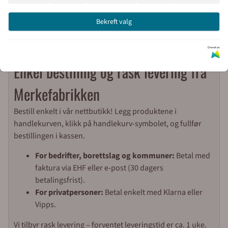
MERKESKILT 230V:
merkeskilt i eloksert blå aluminium for
merking av lyktestolper med f. eks VL Kursnummer KM
Bekreft valg
Stolpenummer, TK Trekkekumnummer, UF underfordeling, KV
Kabelnummer. Skiltene leveres også med valgfri logo.
Drevet av
Enkel bestilling og rask levering fra
Merkefabrikken
Bestill enkelt i vår nettbutikk! Legg produktene i
handlekurven, klikk på handlekurv-symbolet, og fullfør
bestillingen i kassen.
For bedrifter, borettslag og kommuner:
Betal med
faktura via EHF eller e-post (30 dagers
betalingsfrist).
For privatpersoner:
Betal enkelt med Klarna eller
Vipps.
Vi tilbyr rask levering – forventet leveringstid er ca. 1 uke.