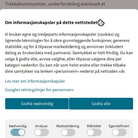
Trekkekumnummer, underfordeling eventuelt et
Kabelnummer. Skiltene leveres også med valgfri logo.
Om informasjonskapsler på dette nettstedet
Her kan du leste ned eksempelfil for variabler i Excel.
Vi bruker egne og tredjeparts informasjonskapsler (cookies) og
TRYKK HER FOR Å LASTE NED
lignende teknologier for å sikre grunnleggende funksjoner, generere
statistikk, og for å tilpasse markedsføring og annonser (inkludert
deling av brukerdata med partnere). Samtykket er helt frivillig. Du kan
velge å godta alle, avvise valgfrie, eller tilpasse valgene dine per
kategori nedenfor. Du kan når som helst endre eller trekke tilbake
Priser inkl. eller ekskl.
dine samtykker via lenken «personvern» nederst på nettsiden vår.
mva
Les mer om informasjonskapsler
Googles retningslinjer for personvern
I denne butikken kan du
velge om du vil se prisene
Godta nødvendig
Godta alle
med eller uten moms.
Inkl. mva
Ekskl. mva
Nødvendig
Analyse
Markedsføring
Målrettet
Egendefinert