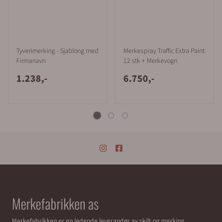
Tyverimerking - Sjablong med
Merkespray Traffic Extra Paint
Firmanavn
12 stk + Merkevogn
1.238,-
6.750,-
Merkefabrikken as
Merkefabrikken er en ledende leverandør av skilt og merking