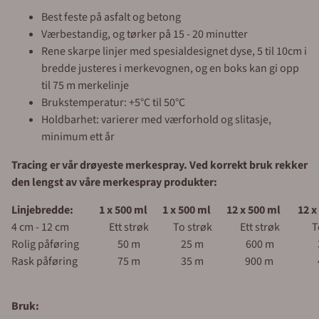
Best feste på asfalt og betong
Værbestandig, og tørker på 15 - 20 minutter
Rene skarpe linjer med spesialdesignet dyse, 5 til 10cm i
bredde justeres i merkevognen, og en boks kan gi opp
til 75 m merkelinje
Brukstemperatur: +5°C til 50°C
Holdbarhet: varierer med værforhold og slitasje,
minimum ett år
Tracing er vår drøyeste merkespray. Ved korrekt bruk rekker
den lengst av våre merkespray produkter:
Linjebredde:
1 x 500 ml
1 x 500 ml
12 x 500 ml
12 x
4 cm - 12 cm
Ett strøk
To strøk
Ett strøk
T
Rolig påføring
50 m
25 m
600 m
Rask påføring
75 m
35 m
900 m
Bruk: