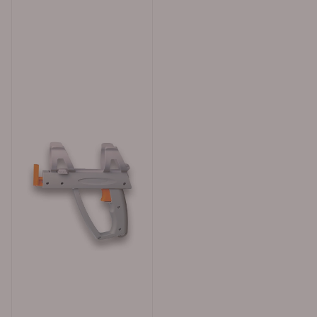
med dysen vendt nedover Før bruk må du riste boksen
skikkelig, rist også etter at du hører kulen beveger seg i
boksen Etter bruk, spray rett opp for å rense dysen til
det kommer ut kun gass Luftfuktighet bør være 10 - 50
% Temperatur ved påføring: ikke lavere en 5 °C For å få
gode skarpe linjer bør første linje påføres tynt med rask
en bevegelse, andre strøket bør være tykkere og i
roligere tempo Ny asfalt: vent 15 dager før påføring av
merkesparay Ny betong: vent 3-4 uker før påføring av
merkespray På syntetiske gulv som plast, pvc, lakk eller
malte gulv i feks Epoxy anbefaler vi en teststripe først
Alle innendørslinjer kan lakkes med vår PROTECT MARK
lakk for øket holdbarhet Lagring og håndtering av
sprayboksene: Meget brannfarlig, oppbevar boksene
unna varme, sollys og ild Lagringstemperatur 15-25
grader Må ikke utsettes for temperaturer på over 50
grader Røyking forbudt under bruk Utsettes man for
damp fra produktet kan man oppleve sløvhet, allergisk
reaksjon og svimmelhet. Unngå innånding av damp
Produktinnehold: Acryl (bindemiddel)
Pigment: mineral og organiske pigmenter som er frie
for bly og kadmium Løsemiddel: en kompleks blanding,