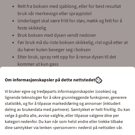
Rett fra boksen med sjablong, eller for best resultat
bruk vår merkevogn eller spraypistol
Underlaget skal være fritt for støv, møkk og fett for å
feste skikkelig
Bruk boksen med dysen vendt nedover
Før bruk må du riste boksen skikkelig, rist også etter at
du hører kulen beveger seg i boksen
Etter bruk, spray rett opp for å rense dysen til det
kommer ut kun gass
Luftfuktighet bør være 10 - 50 %
Temperatur ved påføring: ikke lavere en 5 °C
Om informasjonskapsler på dette nettstedet
For å få gode skarpe linjer bør første linje påføres tynt
Vi bruker egne og tredjeparts informasjonskapsler (cookies) og
med rask en bevegelse, andre strøket bør være tykkere
lignende teknologier for å sikre grunnleggende funksjoner, generere
og i roligere tempo
statistikk, og for å tilpasse markedsføring og annonser (inkludert
Ny asfalt: vent 15 dager før påføring av merkesparay
deling av brukerdata med partnere). Samtykket er helt frivillig. Du kan
Ny betong: vent 3-4 uker før påføring av merkespray
velge å godta alle, avvise valgfrie, eller tilpasse valgene dine per
kategori nedenfor. Du kan når som helst endre eller trekke tilbake
På syntetiske gulv som plast, pvc, lakk eller malte gulv i
Priser inkl. eller ekskl.
dine samtykker via lenken «personvern» nederst på nettsiden vår.
feks Epoxy anbefaler vi en teststripe først