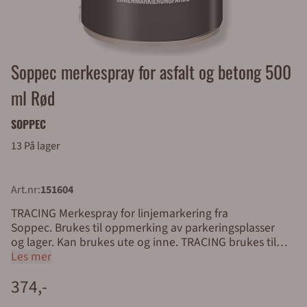
Soppec merkespray for asfalt og betong 500
ml Rød
SOPPEC
13 På lager
Art.nr:
151604
TRACING Merkespray for linjemarkering fra
Soppec. Brukes til oppmerking av parkeringsplasser
og lager. Kan brukes ute og inne. TRACING brukes til
oppmerking av striper. Sprayboksene er drøye i bruk,
Les mer
og ved optimale forhold og optimal påføring (2 strøk)
374,-
gir dette produktet mest igjen for pengene. Vi har også
diverse hjelpemidler for å gjøre merkejobben enklest