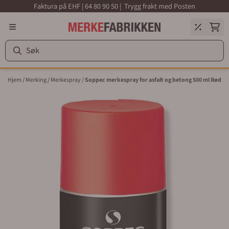
Faktura på EHF | 64 80 90 50 | Trygg frakt med Posten
Hopp til innhold
Hjem
/
Merking
/
Merkespray
/
Soppec merkespray for asfalt og betong 500 ml Rød