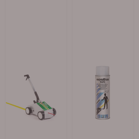
bestilling og rask levering fra Merkefabrikken Det er
enkelt å bestille produkter i vår nettbutikk. Legg varene
i handlekurven, klikk på handlekurv-symbolet oppe til
høyre og kontroller bestillingen. Gå videre til kassen.
Alle med et organisasjonsnummer (bedrifter, borettslag,
kommuner o.l) får tilsendt faktura med 30 dagers
betalingsfrist på EHF eller e-post. Privatpersoner sjekker
ut av butikken via Klarna eller Vipps. Forventet
leveringstid fra oss er ca 1 uke. Haster det med
leveringen kan vi sende med bedriftspakke over natt,
eller med budbil i Oslo, Akershus og Østfold.
Merkefabrikken holder til i Hølen i Vestby kommune (ca
5 mil syd for Oslo). Våre åpningstider er 08.00 til 16.00
alle virkedager. Sentralbord: 64 80 90 50 e-post:
post@merkefabrikken.no