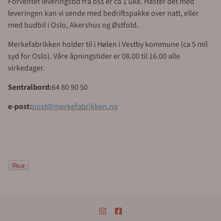
Forventet leveringstid fra oss er ca 1 uke. Haster det med
leveringen kan vi sende med bedriftspakke over natt, eller
med budbil i Oslo, Akershus og Østfold.
Merkefabrikken holder til i Hølen i Vestby kommune (ca 5 mil
syd for Oslo). Våre åpningstider er 08.00 til 16.00 alle
virkedager.
Sentralbord:
64 80 90 50
e-post:
post@merkefabrikken.no