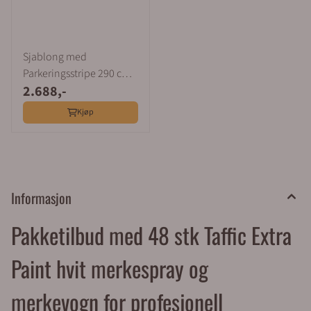
Sjablong med
Parkeringsstripe 290 cm +
2.688,-
2 stk merkespray
Kjøp
Informasjon
Pakketilbud med 48 stk Taffic Extra
Paint hvit merkespray og
merkevogn for profesjonell