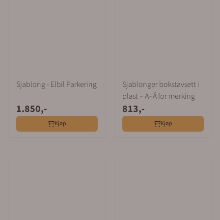
Sjablong - Elbil Parkering
Sjablonger bokstavsett i
plast – A–Å for merking
1.850,-
813,-
Kjøp
Kjøp