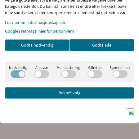
velge å godta alle, avvise valgfrie, eller tilpasse valgene dine per
kategori nedenfor. Du kan når som helst endre eller trekke tilbake
Priser inkl. eller ekskl.
dine samtykker via lenken «personvern» nederst på nettsiden vår.
mva
Les mer om informasjonskapsler
Googles retningslinjer for personvern
I denne butikken kan du
velge om du vil se prisene
Godta nødvendig
Godta alle
med eller uten moms.
Inkl. mva
Ekskl. mva
Nødvendig
Analyse
Markedsføring
Målrettet
Egendefinert
Bekreft valg
Drevet av