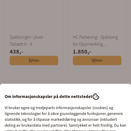
Sjablonger i plast -
HC Parkering - Sjablong
Tallsett 0 - 9
for Oppmerking
438,-
1.850,-
Parkeringsplass
Kjøp
Kjøp
Om informasjonskapsler på dette nettstedet
Vi bruker egne og tredjeparts informasjonskapsler (cookies) og
lignende teknologier for å sikre grunnleggende funksjoner, generere
statistikk, og for å tilpasse markedsføring og annonser (inkludert
deling av brukerdata med partnere). Samtykket er helt frivillig. Du kan