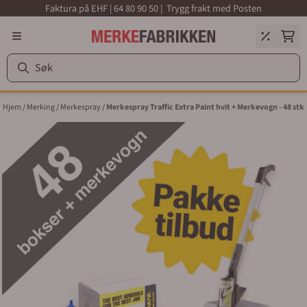
Faktura på EHF | 64 80 90 50 | Trygg frakt med Posten
Hopp til innhold
Hjem
/
Merking
/
Merkespray
/
Merkespray Traffic Extra Paint hvit + Merkevogn - 48 stk