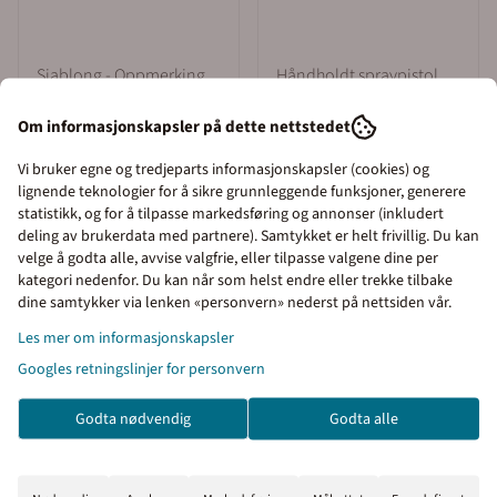
Sjablong - Oppmerking
Håndholdt spraypistol
av Sykkelparkerking
med hjul
Om informasjonskapsler på dette nettstedet
2.438,-
1.950,-
Kjøp
Kjøp
Vi bruker egne og tredjeparts informasjonskapsler (cookies) og
lignende teknologier for å sikre grunnleggende funksjoner, generere
statistikk, og for å tilpasse markedsføring og annonser (inkludert
deling av brukerdata med partnere). Samtykket er helt frivillig. Du kan
velge å godta alle, avvise valgfrie, eller tilpasse valgene dine per
kategori nedenfor. Du kan når som helst endre eller trekke tilbake
Informasjon
Priser inkl. eller ekskl.
dine samtykker via lenken «personvern» nederst på nettsiden vår.
mva
Les mer om informasjonskapsler
Slitesterk Merkespray for
Googles retningslinjer for personvern
I denne butikken kan du
velge om du vil se prisene
Parkingsplass - asfalt og betong
Godta nødvendig
Godta alle
med eller uten moms.
Markeringsspray -
Traffic Extra Paint spraymaling egner seg til
Inkl. mva
Ekskl. mva
utendørs bruk, men kan også brukes innendørs der det er stor