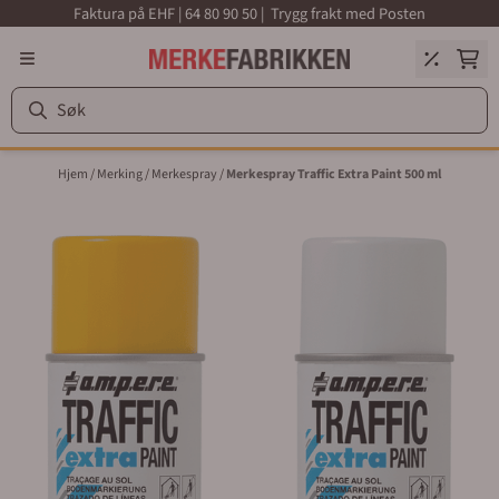
Faktura på EHF | 64 80 90 50 | Trygg frakt med Posten
Hopp til innhold
Hjem
/
Merking
/
Merkespray
/
Merkespray Traffic Extra Paint 500 ml