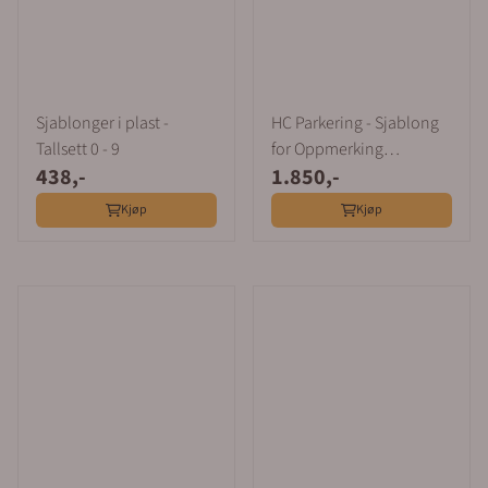
Sjablonger i plast -
HC Parkering - Sjablong
Tallsett 0 - 9
for Oppmerking
438,-
1.850,-
Parkeringsplass
Kjøp
Kjøp