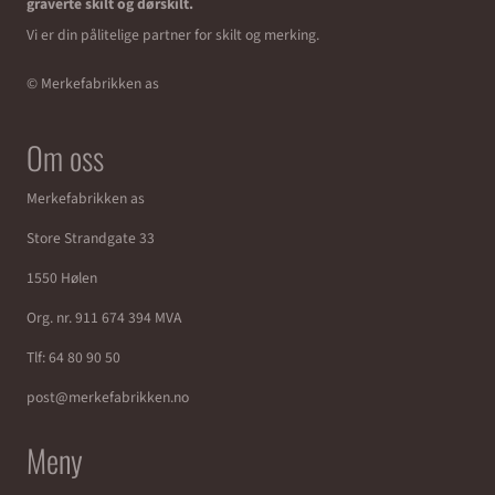
graverte skilt og dørskilt.
Vi er din pålitelige partner for skilt og merking.
© Merkefabrikken as
Om oss
Merkefabrikken as
Store Strandgate 33
1550 Hølen
Org. nr. 911 674 394 MVA
Tlf:
64 80 90 50
post@merkefabrikken.no
Meny