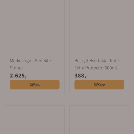
åpningstider er 08.00 til 16.00 alle virkedager.
Sentralbord: 64 80 90 50 e-post:
post@merkefabrikken.no
Merkevogn - Perfekte
Beskyttelseslakk - Traffic
Striper
Extra Protector 500ml
2.625,-
388,-
Kjøp
Kjøp