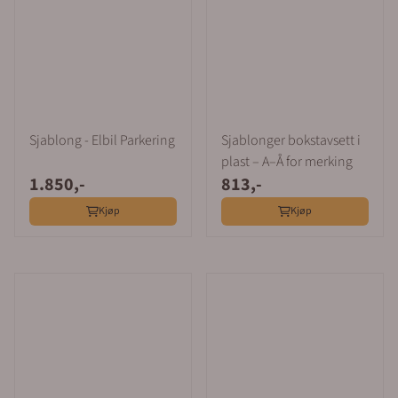
Sjablong - Elbil Parkering
Sjablonger bokstavsett i
plast – A–Å for merking
1.850,-
813,-
Kjøp
Kjøp