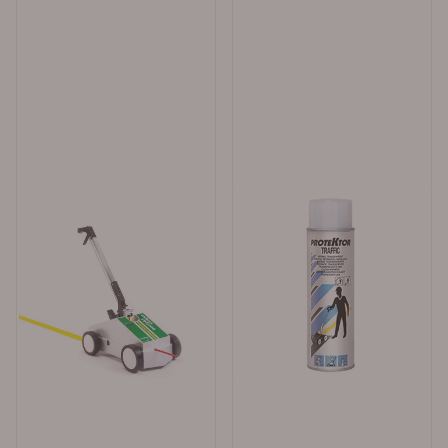
meter, og stripen er 100 mm bred. Ved ny asfalt
beregner man 25 m pr boks med en 100 mm bred
stripe. Ved gammel asfalt beregner man 19 - 20 meter
pr. boks med en 100 mm bred stripe Merkesprayen har
forsterket pigment for lengre levetid, og b edre
dekkevne sammenlignet med vanlig merkespray. Traffic
Extra Paint leveres i fargene hvit og gul Vekt på 1
kartong med merkespray er 8 kg. Nedlasting: Datablad
Traffic Extra Paint merkespray Enkel bestilling og rask
levering fra Merkefabrikken Det er enkelt å bestille
produkter i vår nettbutikk. Legg varene i handlekurven,
klikk på handlekurv-symbolet oppe til høyre og
kontroller bestillingen. Gå videre til kassen. Alle med et
organisasjonsnummer (bedrifter, borettslag, kommuner
o.l) får tilsendt faktura med 30 dagers betalingsfrist på
EHF eller e-post. Privatpersoner sjekker ut av butikken
via Klarna eller Vipps. Forventet leveringstid fra oss er ca
1 uke. Haster det med leveringen kan vi sende med
bedriftspakke over natt, eller med budbil i Oslo,
Akershus og Østfold. Merkefabrikken holder til i Hølen i
Vestby kommune (ca 5 mil syd for Oslo). Våre