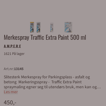
Merkespray Traffic Extra Paint 500 ml
A.M.P.E.R.E
1621 På lager
Art.nr:
13145
Slitesterk Merkespray for Parkingsplass - asfalt og
betong Markeringsspray - Traffic Extra Paint
spraymaling egner seg til utendørs bruk, men kan også
brukes innendørs der det er stor slitasje. Profersjonell
Les mer
merkespray for varig og synlig oppmerking på asfalt,
450,-
betong og stein Skal du merke opp parkeringsplasser,