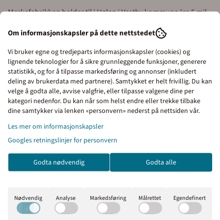
Merkefabrikken holder til i Hølen i Vestby kommune (ca 5 mil
syd for Oslo). Våre åpningstider er 08.00 til 16.00 alle
Om informasjonskapsler på dette nettstedet
virkedager.
Vi bruker egne og tredjeparts informasjonskapsler (cookies) og
Sentralbord:
64 80 90 50
lignende teknologier for å sikre grunnleggende funksjoner, generere
statistikk, og for å tilpasse markedsføring og annonser (inkludert
e-post:
post@merkefabrikken.no
deling av brukerdata med partnere). Samtykket er helt frivillig. Du kan
velge å godta alle, avvise valgfrie, eller tilpasse valgene dine per
kategori nedenfor. Du kan når som helst endre eller trekke tilbake
Priser inkl. eller ekskl.
dine samtykker via lenken «personvern» nederst på nettsiden vår.
mva
Les mer om informasjonskapsler
Googles retningslinjer for personvern
I denne butikken kan du
Kunder kjøpte også
velge om du vil se prisene
Godta nødvendig
Godta alle
med eller uten moms.
Inkl. mva
Ekskl. mva
Nødvendig
Analyse
Markedsføring
Målrettet
Egendefinert