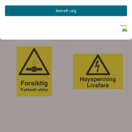
Bekreft valg
Drevet av