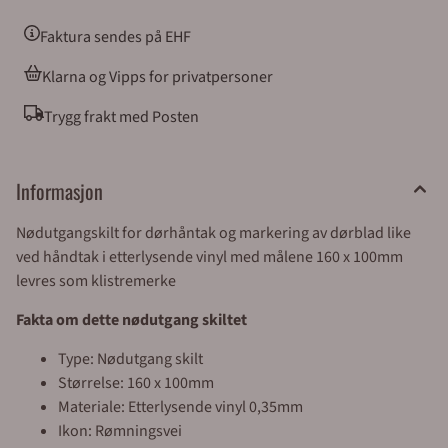
o.l) får tilsendt faktura med 30 dagers betalingsfrist på
EHF eller e-post. Privatpersoner sjekker ut av butikken
Faktura sendes på EHF
via Klarna eller Vipps. Forventet leveringstid fra oss er ca
1 uke. Haster det med leveringen kan vi sende med
Klarna og Vipps for privatpersoner
bedriftspakke over natt, eller med budbil i Oslo,
Akershus og Østfold. Merkefabrikken holder til i Hølen i
Trygg frakt med Posten
Vestby kommune (ca 5 mil syd for Oslo). Våre
åpningstider er 08.00 til 16.00 alle virkedager.
Sentralbord: 64 80 90 50 e-post:
Informasjon
post@merkefabrikken.no
Nødutgangskilt for dørhåntak og markering av dørblad like
ved håndtak i etterlysende vinyl med målene 160 x 100mm
levres som klistremerke
Fakta om dette nødutgang skiltet
Type: Nødutgang skilt
Størrelse: 160 x 100mm
Materiale: Etterlysende vinyl 0,35mm
Ikon: Rømningsvei