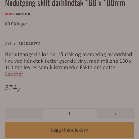
Nødutgang skilt dørhåndtak 160 x 100mm
60 På lager
Art.nr:
302040 PV
Nødutgangskilt for dørhåntak og markering av dørblad
like ved håndtak i etterlysende vinyl med målene 160 x
100mm levres som klistremerke Fakta om dette
nødutgang skiltet Type: Nødutgang skilt Størrelse: 160 x
Les mer
100mm Materiale: Etterlysende vinyl 0,35mm Ikon:
374,-
Rømningsvei Montering: Selvklebende Dette skiltet
festes direkte på dørblad på en plan og rengjort
overflate. Skiltet er selvklebende Enkel bestilling og rask
levering fra Merkefabrikken Det er enkelt å bestille
produkter i vår nettbutikk. Legg varene i handlekurven,
-
+
klikk på handlekurv-symbolet oppe til høyre og
kontroller bestillingen. Gå videre til kassen. Alle med et
organisasjonsnummer (bedrifter, borettslag, kommuner