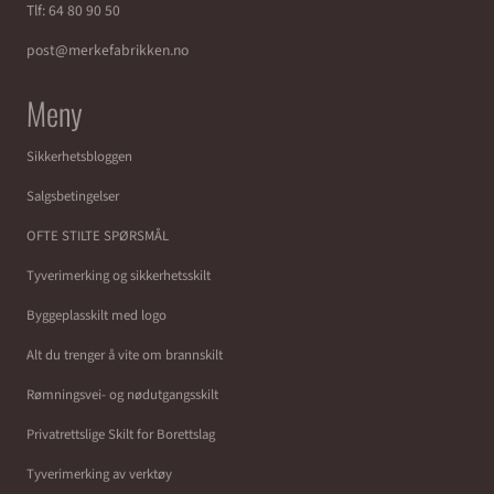
Tlf:
64 80 90 50
post@merkefabrikken.no
Meny
Sikkerhetsbloggen
Salgsbetingelser
OFTE STILTE SPØRSMÅL
Tyverimerking og sikkerhetsskilt
Byggeplasskilt med logo
Alt du trenger å vite om brannskilt
Rømningsvei- og nødutgangsskilt
Privatrettslige Skilt for Borettslag
Tyverimerking av verktøy