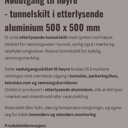
kommuner: Betal med faktura via EHF eller e-post (30
dagers betalingsfrist). For privatpersoner: Betal enkelt
- tunnelskilt i etterlysende
med Klarna eller Vipps. Vi tilbyr rask levering – forventet
leveringstid er ca. 1 uke. Trenger du varene raskt? Velg
aluminium 500 x 500 mm
bedriftspakke over natt eller budbil i Oslo, Akershus og
Østfold. Merkefabrikken er lokalisert i Hølen, Vestby
kommune, og vi er tilgjengelige mandag til fredag fra
Et solid
etterlysende tunnelskilt
med symbol mot høyre.
08.00 til 16.00. Telefon: 64 80 90 50 E-post:
Utviklet for rømningsveier i tunnel, synlig også i mørke og
post@merkefabrikken.no
røykfylte omgivelser. Robust tunnelskilt for tydelig
rømningsmerking
Dette
nødutgangsskiltet til høyre
brukes til å markere
retningen mot nærmeste utgang i
tunneler, parkeringshus,
tekniske rom og rømningskorridorer
.
Skiltet er produsert i
etterlysende aluminium
, slik at det lyser
i mørket ved strømbrudd eller røykutvikling.
Materialet tåler fukt, støv og temperatursvingninger, og egner
seg for både
innendørs og utendørs montering
.
Produktinformasjon: