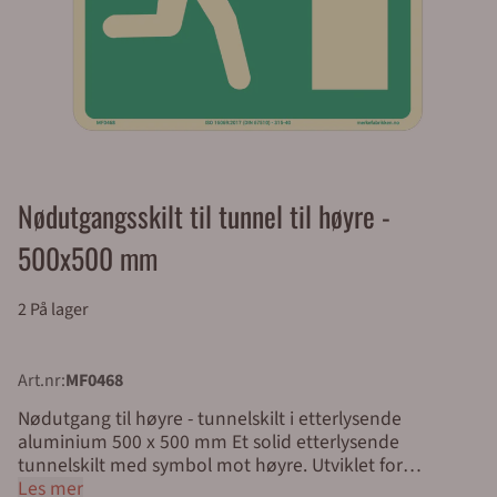
Nødutgangsskilt til tunnel til høyre -
500x500 mm
2 På lager
Art.nr:
MF0468
Nødutgang til høyre - tunnelskilt i etterlysende
aluminium 500 x 500 mm Et solid etterlysende
tunnelskilt med symbol mot høyre. Utviklet for
rømningsveier i tunnel, synlig også i mørke og røykfylte
Les mer