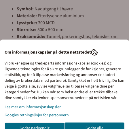
Symbol:
Nødutgang til høyre
Materiale:
Etterlysende aluminium
Lysstyrke:
300 MCD
Størrelse:
500 x 500 mm
Bruksområde:
Tunnel, parkeringshus, tekniske rom,
rømningsvei
Standard:
ISO 7010
Om informasjonskapsler på dette nettstedet
Fordeler:
Vi bruker egne og tredjeparts informasjonskapsler (cookies) og
lignende teknologier for å sikre grunnleggende funksjoner, generere
Etterlysende overflate – synlig i mørke
statistikk, og for å tilpasse markedsføring og annonser (inkludert
Produsert i robust aluminium
deling av brukerdata med partnere). Samtykket er helt frivillig. Du kan
velge å godta alle, avvise valgfrie, eller tilpasse valgene dine per
Motstandsdyktig mot fukt, støv og temperaturendringer
kategori nedenfor. Du kan når som helst endre eller trekke tilbake
gnet for tunnel og rømningsvei
Priser inkl. eller ekskl.
dine samtykker via lenken «personvern» nederst på nettsiden vår.
Norskprodusert og rask levering
mva
Les mer om informasjonskapsler
Enkel bestilling og rask levering fra Merkefabrikken
Googles retningslinjer for personvern
I denne butikken kan du
velge om du vil se prisene
Bestill enkelt i vår nettbutikk! Legg produktene i
Godta nødvendig
Godta alle