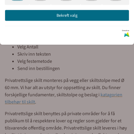
en kategori skilt som brukes av borettslag, boligsameier,
bedrifter, organisasjoner eller privatpersoner. Skiltene
Bekreft valg
brukes på private områder for å informere trafikanter om
gjeldende regelverk.
Drevet av
Enkel bestilling og levering
Velg Antall
Skriv inn teksten
Velg festemetode
Send inn bestillingen
Privatrettslige skilt monteres på vegg eller skiltstolpe med Ø
60 mm. Vi har alt av utstyr for oppsetting av skilt. Du finner
forskjellige fundamenter, skiltstolpe og beslag i
katagorien
tilbehør til skilt
.
Privatrettslige skilt benyttes på private områder for å få
publikum til å respektere lover og regler som gjelder for et
tilsvarende offentlig område. Privatrettslige skilt leveres i høy