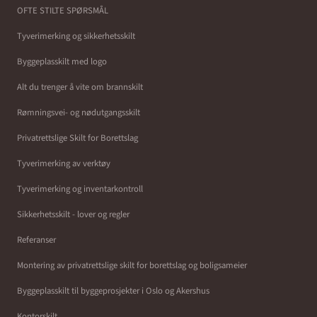
OFTE STILTE SPØRSMÅL
Tyverimerking og sikkerhetsskilt
Byggeplasskilt med logo
Alt du trenger å vite om brannskilt
Rømningsvei- og nødutgangsskilt
Privatrettslige Skilt for Borettslag
Tyverimerking av verktøy
Tyverimerking og inventarkontroll
Sikkerhetsskilt - lover og regler
Referanser
Montering av privatrettslige skilt for borettslag og boligsameier
Byggeplasskilt til byggeprosjekter i Oslo og Akershus
Kontorskilt