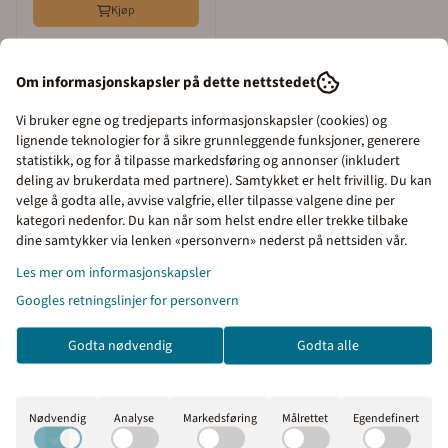
Kjøp
Om informasjonskapsler på dette nettstedet
Vi bruker egne og tredjeparts informasjonskapsler (cookies) og
Informasjon
lignende teknologier for å sikre grunnleggende funksjoner, generere
statistikk, og for å tilpasse markedsføring og annonser (inkludert
Privatrettslig parkering forbudt skilt
deling av brukerdata med partnere). Samtykket er helt frivillig. Du kan
velge å godta alle, avvise valgfrie, eller tilpasse valgene dine per
kategori nedenfor. Du kan når som helst endre eller trekke tilbake
hvor du bestemmer teksten og
Priser inkl. eller ekskl.
dine samtykker via lenken «personvern» nederst på nettsiden vår.
mva
symbolet
Les mer om informasjonskapsler
Googles retningslinjer for personvern
I denne butikken kan du
Når vi mottar din bestilling med den teksten du ønsker på
velge om du vil se prisene
skiltet, lager vi en korrektur som vi sender til din godkjenning
Godta nødvendig
Godta alle
med eller uten moms.
før produksjon. Når korrekturen er godkjent produserer vi
Inkl. mva
Ekskl. mva
skiltet og sender dette i posten.
Nødvendig
Analyse
Markedsføring
Målrettet
Egendefinert
Privatrettslige skilt, også kjent som private trafikkskilt, er