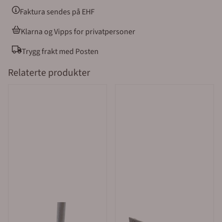
med reflekterende overflate. Skiltet kan monteres på
eksisterende skiltstolpe med 2 stk beslag 133179 , på
Faktura sendes på EHF
vegg med skruer eller på et gjerde.
Klarna og Vipps for privatpersoner
Trygg frakt med Posten
Relaterte produkter