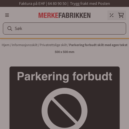
Faktura på EHF | 64 80 90 50 | Trygg frakt med Posten
Hopp til innhold
Hjem
/
Informasjonsskilt
/
Privatrettslige skilt
/
Parkering forbudt skilt med egen tekst
500 x 500 mm