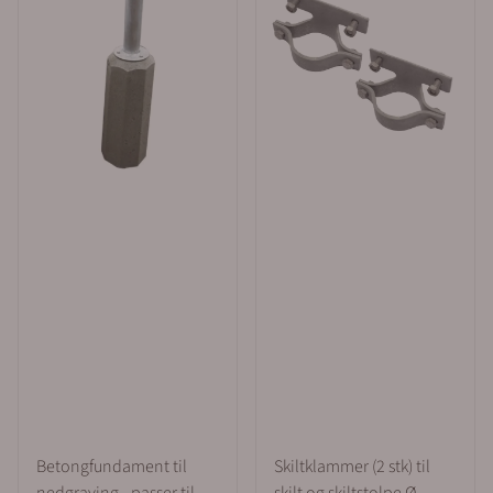
Betongfundament til
Skiltklammer (2 stk) til
nedgraving - passer til
skilt og skiltstolpe Ø