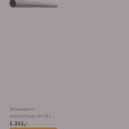
Skiltstolpe til
privatrettslige skilt Ø 60
1.311,-
mm