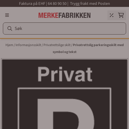
Faktura på EHF | 64 80 90 50 | Trygg frakt med Posten
Hopp til innhold
Hjem
/
Informasjonsskilt
/
Privatrettslige skilt
/
Privatrettslig parkeringsskilt med
symbol og tekst