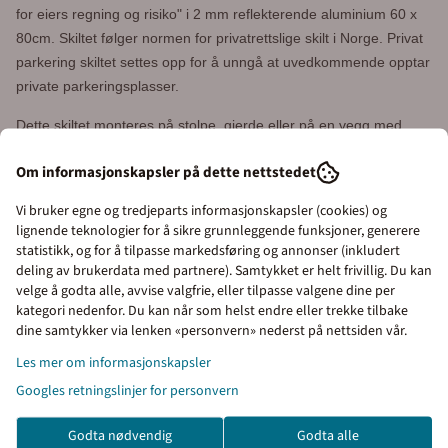
for eiers regning og risiko" i 2 mm reflekterende aluminium 60 x
80cm. Skiltet følger normen for privatrettslige skilt i Norge. Privat
parkering skiltet settes opp for å unngå at uvedkommende opptar
private parkeringsplasser.
Dette skiltet monteres på stolpe, gjerde eller på en vegg med
skruer. Dersom skiltet skal monteres på stolpe trenger du 2 stk
Om informasjonskapsler på dette nettstedet
beslag med varenr 133179
Vi bruker egne og tredjeparts informasjonskapsler (cookies) og
Har du spørsmål om utforming og bestilling av tilpasning av spesielle
lignende teknologier for å sikre grunnleggende funksjoner, generere
privatrettslige skilt kan du sende en e-post til
statistikk, og for å tilpasse markedsføring og annonser (inkludert
post@merkefabrikken.no
deling av brukerdata med partnere). Samtykket er helt frivillig. Du kan
velge å godta alle, avvise valgfrie, eller tilpasse valgene dine per
kategori nedenfor. Du kan når som helst endre eller trekke tilbake
Priser inkl. eller ekskl.
dine samtykker via lenken «personvern» nederst på nettsiden vår.
Enkel bestilling og rask levering fra Merkefabrikken
mva
Les mer om informasjonskapsler
Det er enkelt å bestille produkter i vår nettbutikk. Legg varene i
Googles retningslinjer for personvern
I denne butikken kan du
handlekurven, klikk på handlekurv-symbolet oppe til høyre og
velge om du vil se prisene
kontroller bestillingen. Gå videre til kassen.
Godta nødvendig
Godta alle
med eller uten moms.