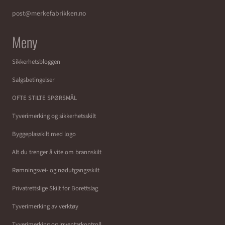
post@merkefabrikken.no
Meny
Sikkerhetsbloggen
Salgsbetingelser
OFTE STILTE SPØRSMÅL
Tyverimerking og sikkerhetsskilt
Byggeplasskilt med logo
Alt du trenger å vite om brannskilt
Rømningsvei- og nødutgangsskilt
Privatrettslige Skilt for Borettslag
Tyverimerking av verktøy
Tyverimerking og inventarkontroll