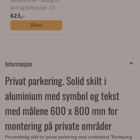
Skiltklammer - beslag til
skilt og skiltstolpe - CC
623,-
280 mm
Kjøp
Informasjon
Privat parkering. Solid skilt i
aluminium med symbol og tekst
med målene 600 x 800 mm for
montering på private områder
Privatrettslig skilt for privat parkering med undertekst "Borttauing