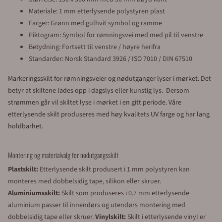
Materiale: 1 mm etterlysende polystyren plast
Farger: Grønn med gulhvit symbol og ramme
Piktogram: Symbol for rømningsvei med med pil til venstre
Betydning: Fortsett til venstre / høyre herifra
Standarder: Norsk Standard 3926 / ISO 7010 / DIN 67510
Markeringsskilt for rømningsveier og nødutganger lyser i mørket. Det
betyr at skiltene lades opp i dagslys eller kunstig lys. Dersom
strømmen går vil skiltet lyse i mørket i en gitt periode. Våre
etterlysende skilt produseres med høy kvalitets UV farge og har lang
holdbarhet.
Montering og materialvalg for nødutgangsskilt
Plastskilt:
Etterlysende skilt produsert i 1 mm polystyren kan
monteres med dobbelsidig tape, silikon eller skruer.
Aluminiumsskilt:
Skilt som produseres i 0,7 mm etterlysende
aluminium passer til innendørs og utendørs montering med
dobbelsidig tape eller skruer.
Vinylskilt:
Skilt i etterlysende vinyl er