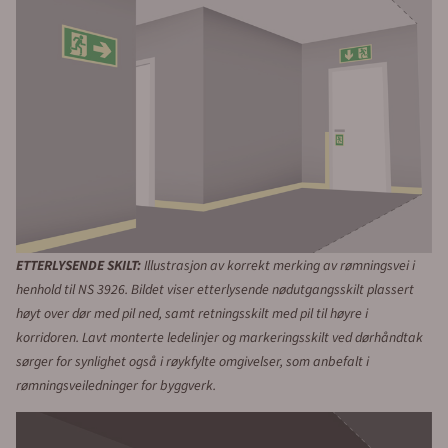
ETTERLYSENDE SKILT:
Illustrasjon av korrekt merking av rømningsvei i
henhold til NS 3926. Bildet viser etterlysende nødutgangsskilt plassert
høyt over dør med pil ned, samt retningsskilt med pil til høyre i
korridoren. Lavt monterte ledelinjer og markeringsskilt ved dørhåndtak
sørger for synlighet også i røykfylte omgivelser, som anbefalt i
rømningsveiledninger for byggverk.