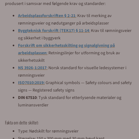
produsert i samsvar med følgende krav og standarder:
Arbeidsplassforskriften § 2-21
:
Krav til merking av
rømningsveier og nødutganger på arbeidsplasser
Byggteknisk forskrift (TEK17) § 11-14
:
Krav til rømningsveier
og sikkerhet i byggverk
Forskrift om sikkerhetsskilting og signalgivning på
arbeidsplassen
:
Retningslinjer for utforming og bruk av
sikkerhetsskilt
NS 3926-1:2017
:
Norsk standard for visuelle ledesystemer i
rømningsveier
ISO7010:2019:
Graphical symbols — Safety colours and safety
signs — Registered safety signs
DIN 67510
: Tysk standard for etterlysende materialer og
luminansverdier
Fakta om dette skiltet:
Type: Nødskilt for rømningsveier
Størrelse: 150 x 300 mm med 30 mm bøyd kant