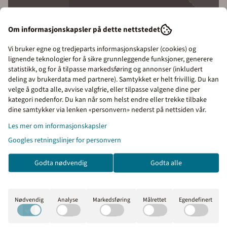
Om informasjonskapsler på dette nettstedet
Vi bruker egne og tredjeparts informasjonskapsler (cookies) og
lignende teknologier for å sikre grunnleggende funksjoner, generere
statistikk, og for å tilpasse markedsføring og annonser (inkludert
deling av brukerdata med partnere). Samtykket er helt frivillig. Du kan
velge å godta alle, avvise valgfrie, eller tilpasse valgene dine per
kategori nedenfor. Du kan når som helst endre eller trekke tilbake
Priser inkl. eller ekskl.
dine samtykker via lenken «personvern» nederst på nettsiden vår.
mva
Les mer om informasjonskapsler
Googles retningslinjer for personvern
I denne butikken kan du
SYNLIGE SKILT I MØRKET:
Etterlysende nødutgangsskilt og lavt montert
velge om du vil se prisene
ledelinje i mørklagt korridor. Illustrasjonen viser hvordan rømningsveien
Godta nødvendig
Godta alle
med eller uten moms.
forblir godt synlig ved strømbrudd, i tråd med kravene i NS 3926. Skilt
over og ved døren samt ledelinjer på gulv og vegg sikrer trygg evakuering
Inkl. mva
Ekskl. mva
i røykfylte omgivelser.
Nødvendig
Analyse
Markedsføring
Målrettet
Egendefinert