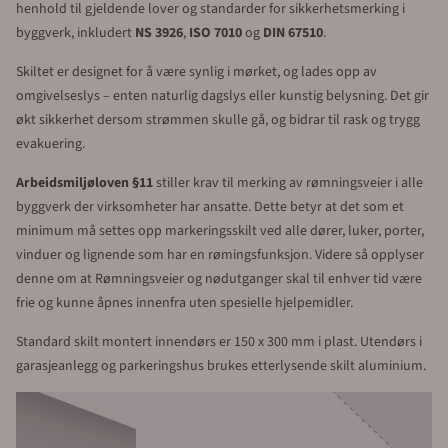
henhold til gjeldende lover og standarder for sikkerhetsmerking i
byggverk, inkludert
NS 3926
,
ISO 7010
og
DIN 67510
.
Skiltet er designet for å være synlig i mørket, og lades opp av
omgivelseslys – enten naturlig dagslys eller kunstig belysning. Det gir
økt sikkerhet dersom strømmen skulle gå, og bidrar til rask og trygg
evakuering.
Arbeidsmiljøloven §11
stiller krav til merking av rømningsveier i alle
byggverk der virksomheter har ansatte. Dette betyr at det som et
minimum må settes opp markeringsskilt ved alle dører, luker, porter,
vinduer og lignende som har en rømingsfunksjon. Videre så opplyser
denne om at Rømningsveier og nødutganger skal til enhver tid være
frie og kunne åpnes innenfra uten spesielle hjelpemidler.
Standard skilt montert innendørs er 150 x 300 mm i plast. Utendørs i
garasjeanlegg og parkeringshus brukes etterlysende skilt aluminium.