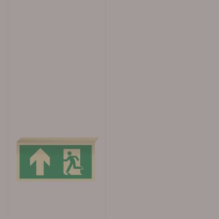
Registered safety signs DIN 67510 : Tysk standard for
etterlysende materialer og luminansverdier Fakta om
dette skiltet: Type: Nødskilt for rømningsveier Størrelse:
150 x 300 mm med 30 mm bøyd kant Materiale: 1 mm
etterlysende polystyren plast Farger: Grønn med gulhvit
symbol og ramme Piktogram: Symbol for rømningsvei
med med pil til venstre Betydning: Fortsett til venstre /
høyre herifra Standarder: Norsk Standard 3926 / ISO
7010 / DIN 67510 Markeringsskilt for rømningsveier og
nødutganger lyser i mørket. Det betyr at skiltene lades
opp i dagslys eller kunstig lys. Dersom strømmen går vil
skiltet lyse i mørket i en gitt periode. Våre etterlysende
skilt produseres med høy kvalitets UV farge og har lang
holdbarhet. Montering og materialvalg for
nødutgangsskilt Plastskilt: Etterlysende skilt produsert i
1 mm polystyren kan monteres med dobbelsidig tape,
silikon eller skruer. Aluminiumsskilt: Skilt som
produseres i 0,7 mm etterlysende aluminium passer til
innendørs og utendørs montering med dobbelsidig
tape eller skruer. Vinylskilt: Skilt i etterlysende vinyl er
permanent selvklebende og passer til montering inne