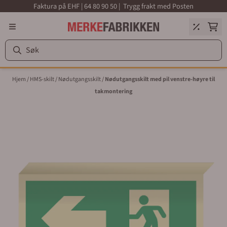
Faktura på EHF | 64 80 90 50 | Trygg frakt med Posten
Hopp til innhold
Hjem
/
HMS-skilt
/
Nødutgangsskilt
/
Nødutgangsskilt med pil venstre-høyre til
takmontering