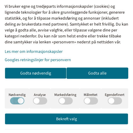
Vi bruker egne og tredjeparts informasjonskapsler (cookies) og
lignende teknologier for å sikre grunnleggende funksjoner, generere
Produktfakta
statistikk, og for å tilpasse markedsføring og annonser (inkludert
deling av brukerdata med partnere). Samtykket er helt frivillig. Du kan
velge å godta alle, avvise valgfrie, eller tilpasse valgene dine per
kategori nedenfor. Du kan når som helst endre eller trekke tilbake
Kunder kjøpte også
Priser inkl. eller ekskl.
dine samtykker via lenken «personvern» nederst på nettsiden vår.
mva
Les mer om informasjonskapsler
Googles retningslinjer for personvern
I denne butikken kan du
velge om du vil se prisene
Godta nødvendig
Godta alle
med eller uten moms.
Inkl. mva
Ekskl. mva
Nødvendig
Analyse
Markedsføring
Målrettet
Egendefinert
Bekreft valg