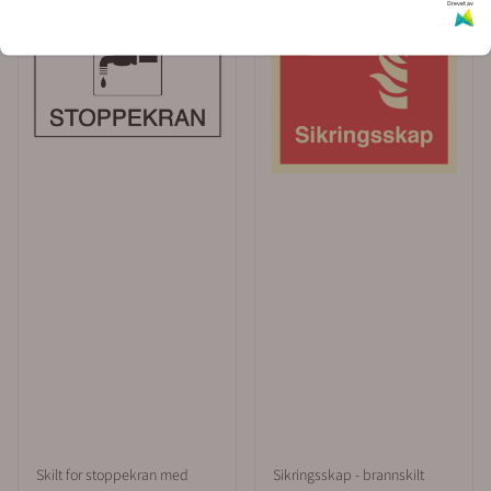
Drevet av
Skilt for stoppekran med
Sikringsskap - brannskilt