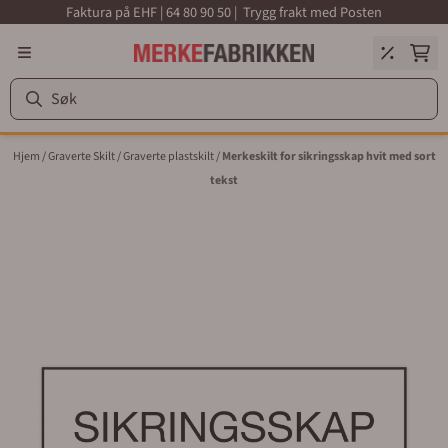
Faktura på EHF | 64 80 90 50 | Trygg frakt med Posten
Hopp til innhold
Hjem
/
Graverte Skilt
/
Graverte plastskilt
/
Merkeskilt for sikringsskap hvit med sort
tekst