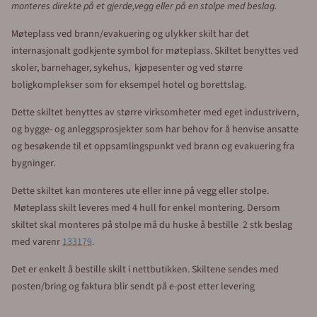
Skiltet bidrar til å organisere evakueringen på en effektiv
måte. Skiltene indikerer tydelig plasseringen av
møteplassen utendørs, som er et trygt sted der ansatte eller
besøkende kan samles etter evakuering fra en bygning.
Nødskilt med teksten "Møteplass ved brann/evakuering" og
piktogram produsert i reflekterende aluminium. Skiltet har det
internasjonale symbolet for møteplass og passer for utendørs
montering på vegg eller stolpe.