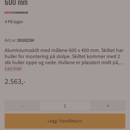
600 mm
4 På lager
Art.nr:
301023H
Aluminiumsskilt med målene 600 x 400 mm. Skiltet har
huller for montering på stolpe. Skiltet kommer med 2
stk huller oppe og nede. Hullene er plasstert midt på,
oppe og nede med en hulleavstand på 80 mm Skilt for
Les mer
møteplass ved brann og evakuering spiller en
2.563,-
avgjørende rolle i å opprettholde sikkerheten på
arbeidsplasser og i offentlige bygninger. Skiltet er
utformet for å veilede mennesker i tilfelle brann eller
nødsituasjoner. Skiltet bidrar til å organisere
evakueringen på en effektiv måte. Skiltene indikerer
-
+
tydelig plasseringen av møteplassen utendørs, som er
et trygt sted der ansatte eller besøkende kan samles
etter evakuering fra en bygning. Nødskilt med teksten
"Møteplass ved brann/evakuering" og piktogram