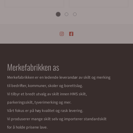
Forventet leveringstid fra oss er ca 1 uke. Haster det med leveringen
kan vi sende med bedriftspakke over natt, eller med budbil i Oslo,
Akershus og Østfold.
Merkefabrikken holder til i Hølen i Vestby kommune (ca 5 mil syd for
Oslo). Våre åpningstider er 08.00 til 16.00 alle virkedager.
Sentralbord:
64 80 90 50
e-post:
post@merkefabrikken.no
Produktfakta