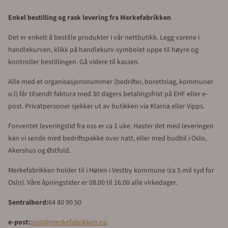
Skilt som viser møteplass ved brann og evakuering (muster station)
produseres i aluminium med reflekterende overflate. Skiltet kan
monteres direkte på et gjerde,vegg eller på en stolpe med beslag.
Møteplass ved brann/evakuering og ulykker skilt har det
internasjonalt godkjente symbol for møteplass. Skiltet benyttes ved
skoler, barnehager, sykehus, kjøpesenter og ved større
boligkomplekser som for eksempel hotel og borettslag.
Dette skiltet benyttes av større virksomheter med eget industrivern,
og bygge- og anleggsprosjekter som har behov for å henvise ansatte
og besøkende til et oppsamlingspunkt ved brann og evakuering fra
bygninger.