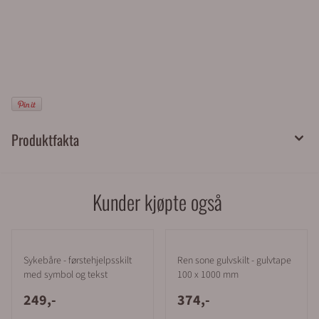
Dette skiltet kan monteres ute eller inne på vegg eller stolpe.
Møteplass skilt leveres med 4 hull for enkel montering. Dersom
skiltet skal monteres på stolpe må du huske å bestille 2 stk beslag
med varenr
133179
.
Det er enkelt å bestille skilt i nettbutikken. Skiltene sendes med
posten/bring og faktura blir sendt på e-post etter levering
Enkel bestilling og rask levering fra Merkefabrikken
Det er enkelt å bestille produkter i vår nettbutikk. Legg varene i
handlekurven, klikk på handlekurv-symbolet oppe til høyre og
kontroller bestillingen. Gå videre til kassen.
Alle med et organisasjonsnummer (bedrifter, borettslag, kommuner
o.l) får tilsendt faktura med 30 dagers betalingsfrist på EHF eller e-
post. Privatpersoner sjekker ut av butikken via Klarna eller Vipps.