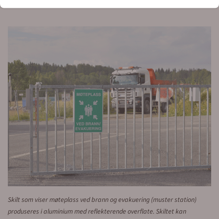
Informasjon
Aluminiumsskilt med målene 600 x
400 mm. Skiltet har huller for
montering på stolpe.
Skiltet kommer med 2 stk huller oppe og nede. Hullene er
plasstert midt på, oppe og nede med en hulleavstand på 80
mm
Skilt for møteplass ved brann og evakuering spiller en
avgjørende rolle i å opprettholde sikkerheten på
arbeidsplasser og i offentlige bygninger. Skiltet er utformet
for å veilede mennesker i tilfelle brann eller nødsituasjoner.