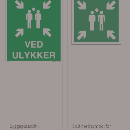
faktura blir sendt på e-post etter levering Enkel
bestilling og rask levering fra Merkefabrikken Det er
enkelt å bestille produkter i vår nettbutikk. Legg varene
i handlekurven, klikk på handlekurv-symbolet oppe til
høyre og kontroller bestillingen. Gå videre til kassen.
Alle med et organisasjonsnummer (bedrifter, borettslag,
kommuner o.l) får tilsendt faktura med 30 dagers
betalingsfrist på EHF eller e-post. Privatpersoner sjekker
ut av butikken via Klarna eller Vipps. Forventet
leveringstid fra oss er ca 1 uke. Haster det med
leveringen kan vi sende med bedriftspakke over natt,
eller med budbil i Oslo, Akershus og Østfold.
Merkefabrikken holder til i Hølen i Vestby kommune (ca
5 mil syd for Oslo). Våre åpningstider er 08.00 til 16.00
alle virkedager. Sentralbord: 64 80 90 50 e-post:
post@merkefabrikken.no
Byggeplasskilt -
Skilt med symbol for