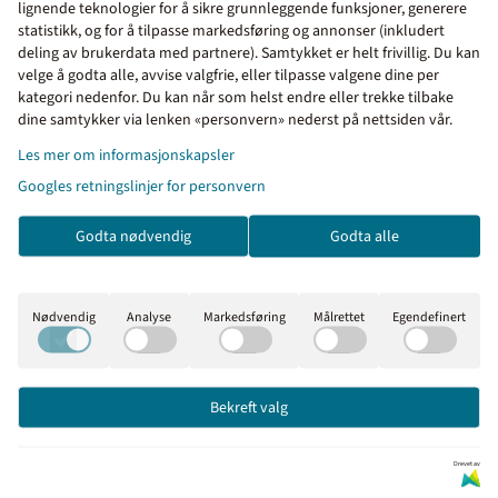
lignende teknologier for å sikre grunnleggende funksjoner, generere
statistikk, og for å tilpasse markedsføring og annonser (inkludert
deling av brukerdata med partnere). Samtykket er helt frivillig. Du kan
velge å godta alle, avvise valgfrie, eller tilpasse valgene dine per
kategori nedenfor. Du kan når som helst endre eller trekke tilbake
Priser inkl. eller ekskl.
dine samtykker via lenken «personvern» nederst på nettsiden vår.
mva
Les mer om informasjonskapsler
Googles retningslinjer for personvern
I denne butikken kan du
velge om du vil se prisene
Godta nødvendig
Godta alle
med eller uten moms.
Inkl. mva
Ekskl. mva
Nødvendig
Analyse
Markedsføring
Målrettet
Egendefinert
Skiltklammer (2 stk) til
Bekreft valg
skilt og skiltstolpe Ø
499,-
60mm CC 80 mm
Drevet av
Kjøp