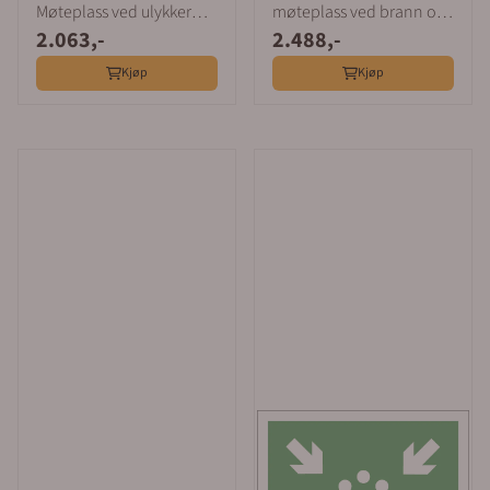
Møteplass ved ulykker
møteplass ved brann og
2.063,-
2.488,-
400x600mm
evakuering
Kjøp
Kjøp