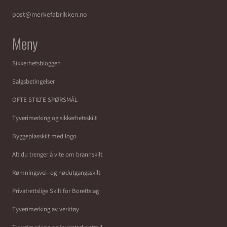
Sykebåre - førstehjelpsskilt
Ren sone gulvskilt - gulvtape
med symbol og tekst
100 x 1000 mm
249,-
374,-