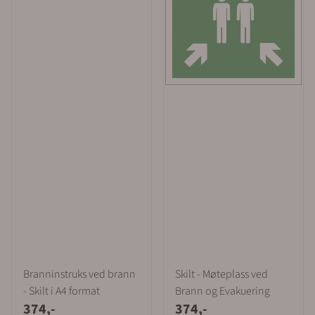
Branninstruks ved brann
Skilt - Møteplass ved
- Skilt i A4 format
Brann og Evakuering
374,-
374,-