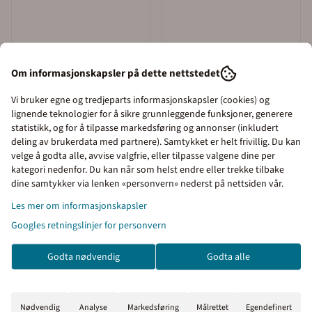
Om informasjonskapsler på dette nettstedet
Vi bruker egne og tredjeparts informasjonskapsler (cookies) og
lignende teknologier for å sikre grunnleggende funksjoner, generere
statistikk, og for å tilpasse markedsføring og annonser (inkludert
deling av brukerdata med partnere). Samtykket er helt frivillig. Du kan
velge å godta alle, avvise valgfrie, eller tilpasse valgene dine per
kategori nedenfor. Du kan når som helst endre eller trekke tilbake
Priser inkl. eller ekskl.
dine samtykker via lenken «personvern» nederst på nettsiden vår.
mva
Les mer om informasjonskapsler
Googles retningslinjer for personvern
I denne butikken kan du
velge om du vil se prisene
Godta nødvendig
Godta alle
med eller uten moms.
Inkl. mva
Ekskl. mva
Nødvendig
Analyse
Markedsføring
Målrettet
Egendefinert