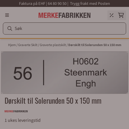
Faktura på EHF | 64 80 90 50 | Trygg frakt med Posten
Hopp til innhold
Hjem
/
Graverte Skilt
/
Graverte plastskilt
/
Dørskilt til Solerunden 50 x 150 mm
Dørskilt til Solerunden 50 x 150 mm
1 ukes leveringstid