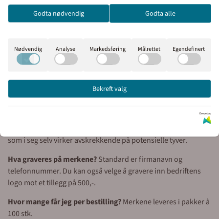
velge om du vil se prisene
Godta nødvendig
Godta alle
Dette er i realiteten små graverte skilt som er laget på en bøyelig folie med
med eller uten moms.
lim. Graverte asset tag`s leveres i små opplag på 100 stk med målene 32 x
Inkl. mva
Ekskl. mva
13mm.
Nødvendig
Analyse
Markedsføring
Målrettet
Egendefinert
Ofte stilte spørsmål om tyverimerking av verktøy
Bekreft valg
Kan tyverimerker fjernes?
Merkene kan forsøkes fjernet, men
vil da gå i oppløsning og ikke kunne gjenbrukes. Overflaten
Drevet av
skades ikke. Eventuelle limrester fjernes enkelt med
sitrusspray. Forsøk på fjerning er synlig og avslørende – noe
som i seg selv virker avskrekkende på potensielle tyver.
Hva graveres på merkene?
Standard er firmanavn og
telefonnummer. Du kan også velge å gravere inn bedriftens
logo mot et tillegg på 500,-.
Hvor mange får jeg per bestilling?
Merkene leveres i pakker à
100 stk.