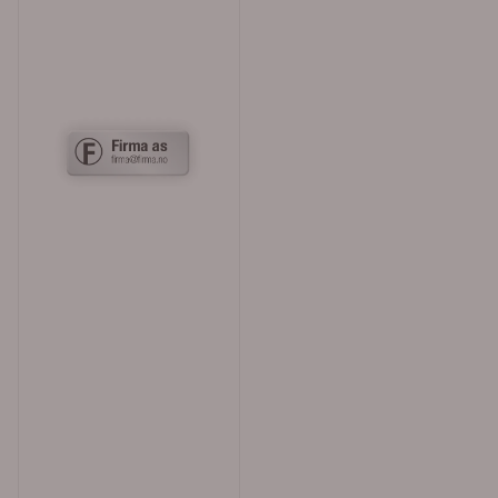
skades ikke. Eventuelle limrester fjernes enkelt med
sitrusspray. Forsøk på fjerning er synlig og avslørende –
noe som i seg selv virker avskrekkende på potensielle
tyver. Hva graveres på merkene? Standard er firmanavn
og telefonnummer. Du kan også velge å gravere inn
bedriftens logo mot et tillegg på 500,-. Hvor mange får
jeg per bestilling? Merkene leveres i pakker à 100 stk.
Hvilke overflater fester merkene seg til? Merkene fester
seg godt på flate og buede overflater av plast, stål,
aluminium og lignende materialer. Kan jeg merke
batterier og ladere med samme merker? Ja – vi
anbefaler å merke alt tilbehør samlet: selve verktøyet,
batterier, lader og oppbevaringskoffert. Da er det ingen
tvil om hvem som er rettmessig eier. Hva er
leveringstiden? Normalt ca. 1 uke. Hastelevering med
bedriftspakke over natt er tilgjengelig ved behov. Hvem
passer tyverimerker for? Tyverimerker passer for alle
bedrifter som ønsker å sikre verdifullt utstyr –
håndverkere, entreprenører, skoler, kommuner og
virksomheter med IT-utstyr eller maskiner. Enkel
bestilling og rask levering fra Merkefabrikken Det er