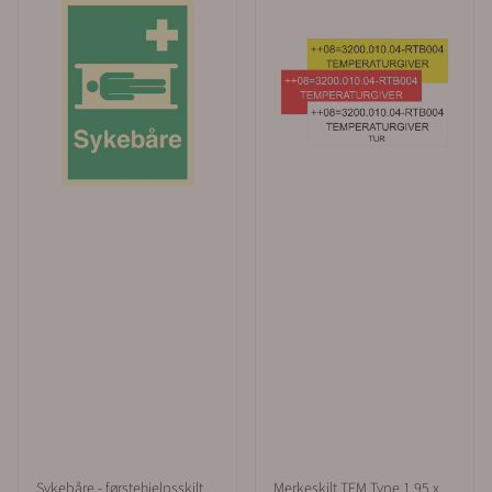
Sykebåre - førstehjelpsskilt
Merkeskilt TFM Type 1 95 x