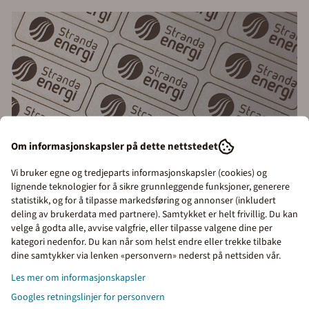
Om informasjonskapsler på dette nettstedet
Vi bruker egne og tredjeparts informasjonskapsler (cookies) og
lignende teknologier for å sikre grunnleggende funksjoner, generere
statistikk, og for å tilpasse markedsføring og annonser (inkludert
deling av brukerdata med partnere). Samtykket er helt frivillig. Du kan
VARIG TYVERIMERKING:
Dette er navnelapper for firmaer
velge å godta alle, avvise valgfrie, eller tilpasse valgene dine per
som ønsker å merke eiendeler mot tyveri eller for at
kategori nedenfor. Du kan når som helst endre eller trekke tilbake
gjenstander lettere skal komme til rette
Priser inkl. eller ekskl.
dine samtykker via lenken «personvern» nederst på nettsiden vår.
Dekalene kan brukes på flate og buede overfalter i plast, stål og lignende
mva
Les mer om informasjonskapsler
materialer. Dekalene er utstyrt med lim på baksiden og er praktisk talt umulig
Googles retningslinjer for personvern
I denne butikken kan du
å fjerne når den er festet på en gjenstand.