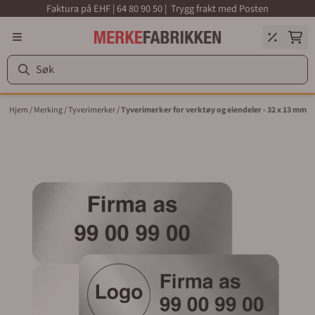
Faktura på EHF | 64 80 90 50 | Trygg frakt med Posten
Hopp til innhold
Hjem
/
Merking
/
Tyverimerker
/
Tyverimerker for verktøy og eiendeler - 32 x 13 mm