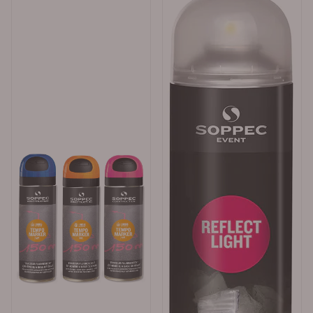
Soppecs spray er CFC-fri og overholder europeiske
miljøstandarder. Hvilke farger finnes? Typiske
fluoriserende farger inkluderer gul, oransje, rosa og
grønn. Kan den brukes i regn? Ja, men det anbefales å
påføre på tørt underlag for best heft.