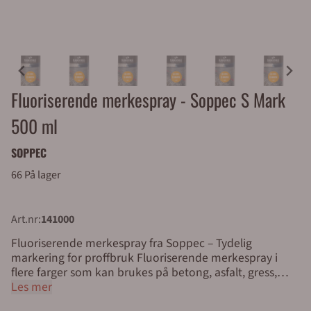
Fluoriserende merkespray - Soppec S Mark
500 ml
SOPPEC
66 På lager
Art.nr:
141000
Fluoriserende merkespray fra Soppec – Tydelig
markering for proffbruk Fluoriserende merkespray i
flere farger som kan brukes på betong, asfalt, gress,
grus, sand og treverk. Soppec S Mark fluoriserende
Les mer
merkespray er enkel i bruk, og har samme farge på