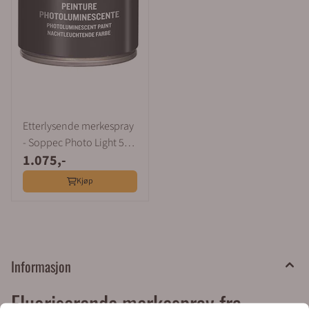
Etterlysende merkespray
- Soppec Photo Light 500
1.075,-
ml
Kjøp
Informasjon
Fluoriserende merkespray fra