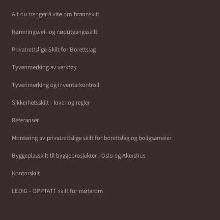
Alt du trenger å vite om brannskilt
Rømningsvei- og nødutgangsskilt
Privatrettslige Skilt for Borettslag
Tyverimerking av verktøy
Tyverimerking og inventarkontroll
Sikkerhetsskilt - lover og regler
Referanser
Montering av privatrettslige skilt for borettslag og boligsameier
Byggeplasskilt til byggeprosjekter i Oslo og Akershus
Kontorskilt
LEDIG - OPPTATT skilt for møterom