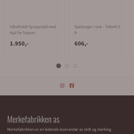
Håndholdt Spraypistol med
Sjablonger i sink - Tallsett 0 -
Hjul for Soppec
9
1.950,-
606,-
Merkefabrikken as
Merkefabrikken er en ledende leverandør av skilt og merking