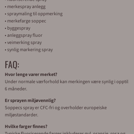
• merkespray anlegg
• spraymaling til oppmerking
• merkefarge soppec
• byggespray
• anleggspray fluor
• veimerking spray
• synlig markering spray
FAQ:
Hvor lenge varer merket?
Under normale værforhold kan merkingen være synlig i opptil
6 måneder.
Er sprayen miljøvennlig?
Soppecs spray er CFC-fri og overholder europeiske
miljøstandarder.
Hvilke farger finnes?
Typiske fluoriserende farger inkluderer gul, oransje, rosa og