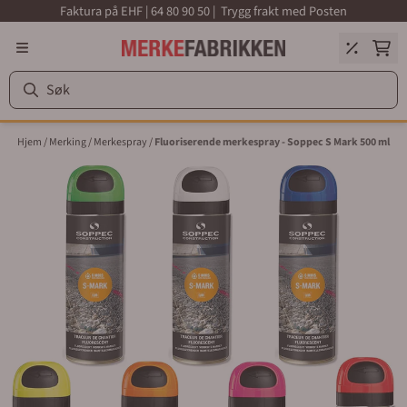
Faktura på EHF | 64 80 90 50 | Trygg frakt med Posten
Hopp til innhold
Hjem
/
Merking
/
Merkespray
/
Fluoriserende merkespray - Soppec S Mark 500 ml