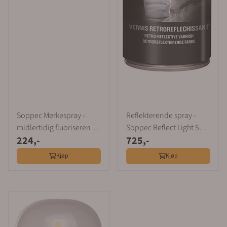
Soppec Merkespray -
Reflekterende spray -
midlertidig fluoriserende
Soppec Reflect Light 500
224,-
725,-
krittspray
ml
Kjøp
Kjøp