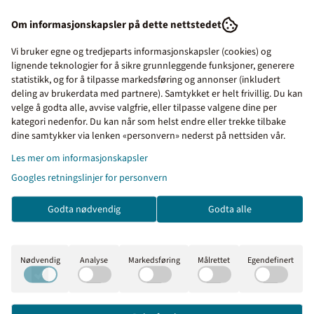
Soppec – Tydelig markering for
Om informasjonskapsler på dette nettstedet
Vi bruker egne og tredjeparts informasjonskapsler (cookies) og
proffbruk
lignende teknologier for å sikre grunnleggende funksjoner, generere
statistikk, og for å tilpasse markedsføring og annonser (inkludert
Fluoriserende merkespray i flere farger som kan brukes på
deling av brukerdata med partnere). Samtykket er helt frivillig. Du kan
betong, asfalt, gress, grus, sand og treverk. Soppec S Mark
velge å godta alle, avvise valgfrie, eller tilpasse valgene dine per
fluoriserende merkespray er enkel i bruk, og har samme farge
kategori nedenfor. Du kan når som helst endre eller trekke tilbake
Priser inkl. eller ekskl.
dine samtykker via lenken «personvern» nederst på nettsiden vår.
på lokket som på sprayfargen.
mva
Les mer om informasjonskapsler
Denne merkesprayen egner seg også til midlertidig
Googles retningslinjer for personvern
I denne butikken kan du
oppmerking av utendørs messeområder. Den kan også
velge om du vil se prisene
brukes i forbindelse med oppmerking av områder på
Godta nødvendig
Godta alle
med eller uten moms.
festivaler og sportsarrangement.
Inkl. mva
Ekskl. mva
Egenskaper for fluoriserende merkespray
Nødvendig
Analyse
Markedsføring
Målrettet
Egendefinert
Ekstremt god synlighet også i mørket
Hurtigtørkende ca 10 minutter
Lang rekkevidde ca 55 m (2 cm bredde)