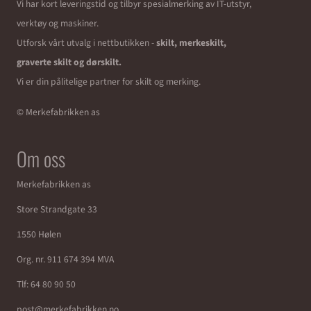
Vi har kort leveringstid og tilbyr spesialmerking av IT-utstyr,
verktøy og maskiner.
Utforsk vårt utvalg i nettbutikken -
skilt, merkeskilt,
graverte skilt og dørskilt.
Vi er din pålitelige partner for skilt og merking.
© Merkefabrikken as
Om oss
Merkefabrikken as
Store Strandgate 33
1550 Hølen
Org. nr. 911 674 394 MVA
Tlf:
64 80 90 50
post@merkefabrikken.no