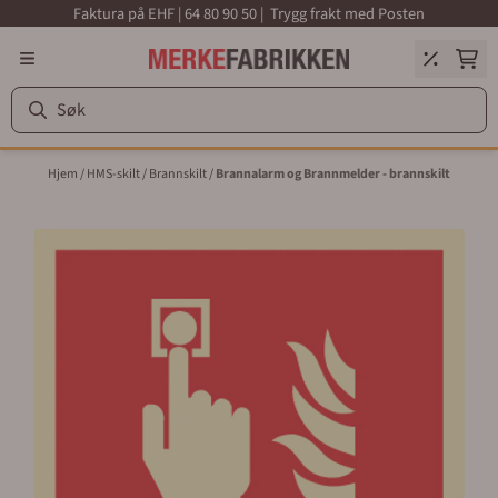
Faktura på EHF | 64 80 90 50 | Trygg frakt med Posten
Hopp til innhold
Hjem
/
HMS-skilt
/
Brannskilt
/
Brannalarm og Brannmelder - brannskilt