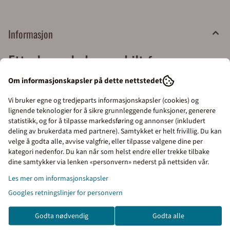
Informasjon
Etterlysende brannskilt for
brannmelder. Velg blandt flere
Om informasjonskapsler på dette nettstedet
Vi bruker egne og tredjeparts informasjonskapsler (cookies) og
størrelser
lignende teknologier for å sikre grunnleggende funksjoner, generere
statistikk, og for å tilpasse markedsføring og annonser (inkludert
Brannmelder skilt i etterlysende plast for bruk sammen
deling av brukerdata med partnere). Samtykket er helt frivillig. Du kan
velge å godta alle, avvise valgfrie, eller tilpasse valgene dine per
med brannmelder knapp. Skiltet monteres direkte på vegg
kategori nedenfor. Du kan når som helst endre eller trekke tilbake
godt synlig i overkant av knapp for brannalarm og
Priser inkl. eller ekskl.
dine samtykker via lenken «personvern» nederst på nettsiden vår.
brannmelderen. Velg størrelse, antall og festemetode.
mva
Les mer om informasjonskapsler
Montering av skilt
Googles retningslinjer for personvern
I denne butikken kan du
Du kan velge mellom flere festemetoder.
På murvegger og andre
velge om du vil se prisene
ujevne overflater brukes skilt i plast eller aluminium, og vi
Godta nødvendig
Godta alle
med eller uten moms.
anbefaler bruk av skruer eller Tec7.
På glatte overflater anbefaler