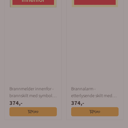
Brannmelder innenfor -
Brannalarm -
brannskilt med symbol
etterlysende skilt med
374,-
374,-
og tekst
symbol
Kjøp
Kjøp