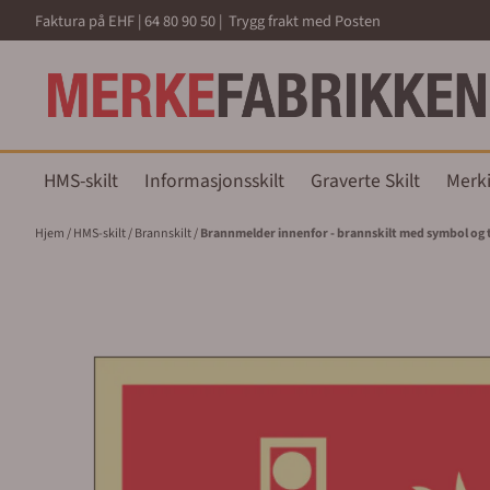
Hopp til innhold
Faktura på EHF | 64 80 90 50 | Trygg frakt med Posten
HMS-skilt
Informasjonsskilt
Graverte Skilt
Merk
Hjem
/
HMS-skilt
/
Brannskilt
/
Brannmelder innenfor - brannskilt med symbol og 