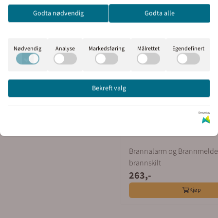
prisene med eller uten moms.
Godta nødvendig
Godta alle
Inkl. mva
Ekskl. mva
Nødvendig
Analyse
Markedsføring
Målrettet
Egendefinert
Bekreft valg
Drevet av
Brannalarm og Brannmelder
brannskilt
263,-
Kjøp