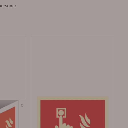
ler med budbil i Oslo, Akershus og Østfold.
tpersoner
 Hølen i Vestby kommune (ca 5 mil syd for Oslo). Våre
. Sentralbord: 64 80 90 50 e-post: