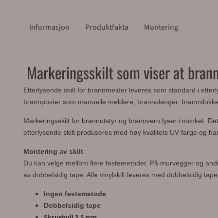
Informasjon
Produktfakta
Montering
Markeringsskilt som viser at bran
Etterlysende skilt for brannmelder leveres som standard i etter
brannposter som manuelle meldere, brannslanger, brannslukker
Markeringsskilt for brannutstyr og brannvern lyser i mørket. Det 
etterlysende skilt produseres med høy kvalitets UV farge og ha
Montering av skilt
Du kan velge mellom flere festemetoder.
På murvegger og andre 
av dobbelsidig tape. Alle vinylskilt leveres med dobbelsidig tap
Ingen festemetode
Dobbelsidig tape
Skruehull 3,5 mm