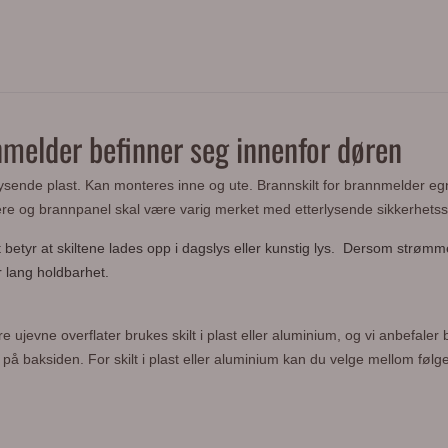
nmelder befinner seg innenfor døren
lysende plast. Kan monteres inne og ute. Brannskilt for brannmelder egne
e og brannpanel skal være varig merket med etterlysende sikkerhetssk
betyr at skiltene lades opp i dagslys eller kunstig lys. Dersom strømmen 
r lang holdbarhet.
ujevne overflater brukes skilt i plast eller aluminium, og vi anbefaler 
e på baksiden. For skilt i plast eller aluminium kan du velge mellom føl