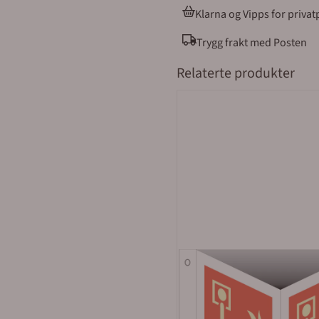
bedriftspakke over natt, el
Klarna og Vipps for priva
Merkefabrikken holder til i
åpningstider er 08.00 til 16.00 alle virkedager
Trygg frakt med Posten
post@merkefabrikken.no
Relaterte produkter