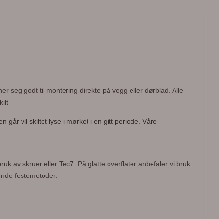
r seg godt til montering direkte på vegg eller dørblad. Alle
ilt
går vil skiltet lyse i mørket i en gitt periode. Våre
bruk av skruer eller Tec7.
På glatte overflater anbefaler vi bruk
gende festemetoder: