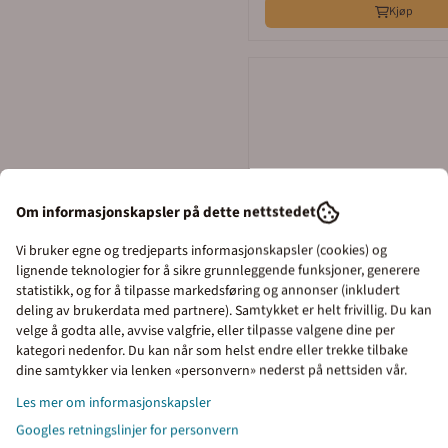
Kjøp
Om informasjonskapsler på dette nettstedet
Vi bruker egne og tredjeparts informasjonskapsler (cookies) og
lignende teknologier for å sikre grunnleggende funksjoner, generere
statistikk, og for å tilpasse markedsføring og annonser (inkludert
deling av brukerdata med partnere). Samtykket er helt frivillig. Du kan
velge å godta alle, avvise valgfrie, eller tilpasse valgene dine per
kategori nedenfor. Du kan når som helst endre eller trekke tilbake
dine samtykker via lenken «personvern» nederst på nettsiden vår.
Priser inkl. eller ekskl. mva
Les mer om informasjonskapsler
I denne butikken kan du velge om du vil se
Googles retningslinjer for personvern