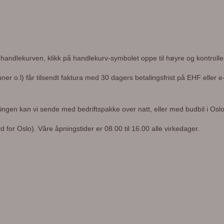
i handlekurven, klikk på handlekurv-symbolet oppe til høyre og kontroller
 o.l) får tilsendt faktura med 30 dagers betalingsfrist på EHF eller e-
ringen kan vi sende med bedriftspakke over natt, eller med budbil i Osl
 for Oslo). Våre åpningstider er 08.00 til 16.00 alle virkedager.