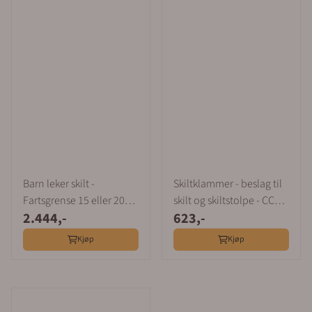
Barn leker skilt -
Skiltklammer - beslag til
Fartsgrense 15 eller 20
skilt og skiltstolpe - CC
2.444,-
623,-
km/t
280 mm
Kjøp
Kjøp