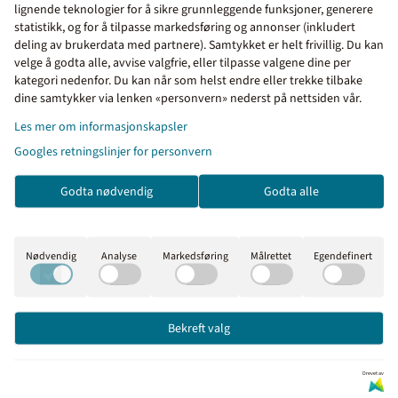
lignende teknologier for å sikre grunnleggende funksjoner, generere
Privatrettslig skilt med symbol og
statistikk, og for å tilpasse markedsføring og annonser (inkludert
deling av brukerdata med partnere). Samtykket er helt frivillig. Du kan
tekst for gjennomkjøring forbudt
velge å godta alle, avvise valgfrie, eller tilpasse valgene dine per
kategori nedenfor. Du kan når som helst endre eller trekke tilbake
Priser inkl. eller ekskl.
dine samtykker via lenken «personvern» nederst på nettsiden vår.
Dette skiltet benyttes for å unngå at uvedkommende bruker
eiendommen eller den private veien til gjennomkjøring.
mva
Les mer om informasjonskapsler
Googles retningslinjer for personvern
I denne butikken kan du
Privatrettslige skilt benyttes på private områder for å få publikum til å
velge om du vil se prisene
respektere lover og regler som gjelder for et tilsvarende offentlig
Godta nødvendig
Godta alle
med eller uten moms.
område. Privatrettslige skilt leveres i høy kvalitet i sjøvannsbestandig
aluminium med reflekterende overflate.
Inkl. mva
Ekskl. mva
Skiltet kan monteres på eksisterende skiltstolpe med 2 stk
Nødvendig
Analyse
Markedsføring
Målrettet
Egendefinert
beslag,varenr 133179
, på vegg med skruer eller på et gjerde.
Enkel bestilling og rask levering fra Merkefabrikken
Bekreft valg
Det er enkelt å bestille produkter i vår nettbutikk. Legg varene i
handlekurven, klikk på handlekurv-symbolet oppe til høyre og
Drevet av
kontroller bestillingen. Gå videre til kassen.