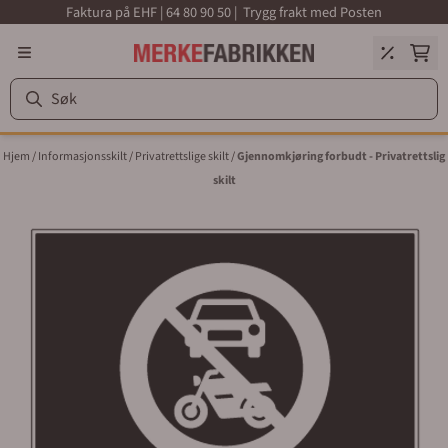
Faktura på EHF | 64 80 90 50 | Trygg frakt med Posten
Hopp til innhold
Hjem
/
Informasjonsskilt
/
Privatrettslige skilt
/
Gjennomkjøring forbudt - Privatrettslig
skilt