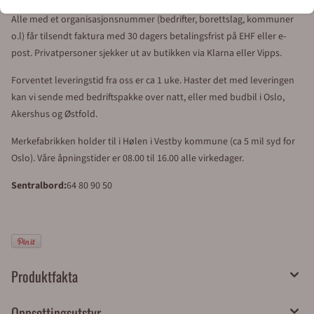
Alle med et organisasjonsnummer (bedrifter, borettslag, kommuner
o.l) får tilsendt faktura med 30 dagers betalingsfrist på EHF eller e-
post. Privatpersoner sjekker ut av butikken via Klarna eller Vipps.
Forventet leveringstid fra oss er ca 1 uke. Haster det med leveringen
kan vi sende med bedriftspakke over natt, eller med budbil i Oslo,
Akershus og Østfold.
Merkefabrikken holder til i Hølen i Vestby kommune (ca 5 mil syd for
Oslo). Våre åpningstider er 08.00 til 16.00 alle virkedager.
Sentralbord:
64 80 90 50
Produktfakta
Oppsettingsutstyr