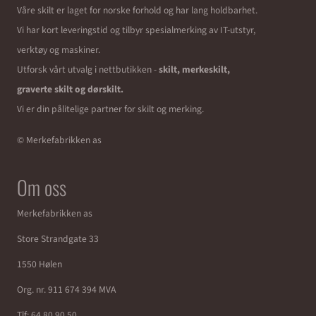
Våre skilt er laget for norske forhold og har lang holdbarhet.
Vi har kort leveringstid og tilbyr spesialmerking av IT-utstyr,
verktøy og maskiner.
Utforsk vårt utvalg i nettbutikken -
skilt, merkeskilt,
graverte skilt og dørskilt.
Vi er din pålitelige partner for skilt og merking.
© Merkefabrikken as
Om oss
Merkefabrikken as
Store Strandgate 33
1550 Hølen
Org. nr. 911 674 394 MVA
Tlf:
64 80 90 50