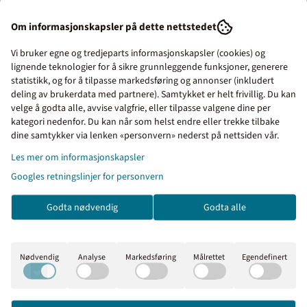
Om informasjonskapsler på dette nettstedet
Vi bruker egne og tredjeparts informasjonskapsler (cookies) og
lignende teknologier for å sikre grunnleggende funksjoner, generere
Produktfakta
statistikk, og for å tilpasse markedsføring og annonser (inkludert
deling av brukerdata med partnere). Samtykket er helt frivillig. Du kan
velge å godta alle, avvise valgfrie, eller tilpasse valgene dine per
Oppsettingutstyr
kategori nedenfor. Du kan når som helst endre eller trekke tilbake
Priser inkl. eller ekskl.
dine samtykker via lenken «personvern» nederst på nettsiden vår.
mva
Les mer om informasjonskapsler
Kunder kjøpte også
Googles retningslinjer for personvern
I denne butikken kan du
velge om du vil se prisene
Godta nødvendig
Godta alle
med eller uten moms.
Inkl. mva
Ekskl. mva
Nødvendig
Analyse
Markedsføring
Målrettet
Egendefinert