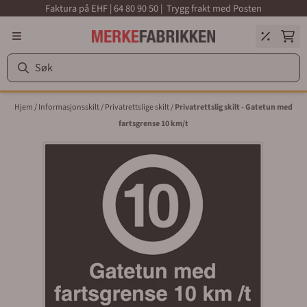
Faktura på EHF | 64 80 90 50 | Trygg frakt med Posten
Hopp til innhold
Hjem
/
Informasjonsskilt
/
Privatrettslige skilt
/
Privatrettslig skilt - Gatetun med
fartsgrense 10 km/t