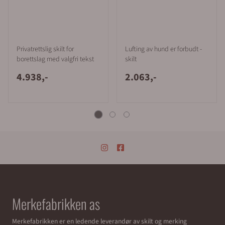
Privatrettslig skilt for
Lufting av hund er forbudt -
borettslag med valgfri tekst
skilt
4.938,-
2.063,-
Merkefabrikken as
Merkefabrikken er en ledende leverandør av skilt og merking