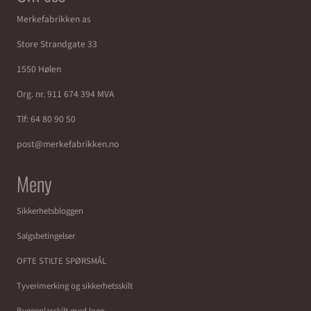
Merkefabrikken as
Store Strandgate 33
1550 Hølen
Org. nr. 911 674 394 MVA
Tlf:
64 80 90 50
post@merkefabrikken.no
Meny
Sikkerhetsbloggen
Salgsbetingelser
OFTE STILTE SPØRSMÅL
Tyverimerking og sikkerhetsskilt
Byggeplasskilt med logo