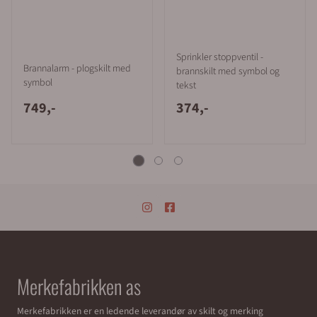
Sprinkler stoppventil -
Brannalarm - plogskilt med
brannskilt med symbol og
symbol
tekst
749,-
374,-
Merkefabrikken as
Merkefabrikken er en ledende leverandør av skilt og merking