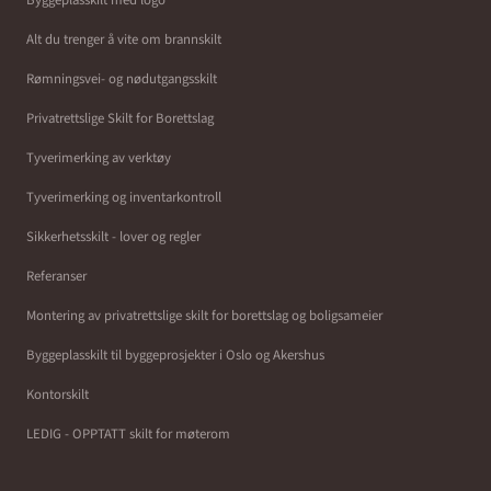
Alt du trenger å vite om brannskilt
Rømningsvei- og nødutgangsskilt
Privatrettslige Skilt for Borettslag
Tyverimerking av verktøy
Tyverimerking og inventarkontroll
Sikkerhetsskilt - lover og regler
Referanser
Montering av privatrettslige skilt for borettslag og boligsameier
Byggeplasskilt til byggeprosjekter i Oslo og Akershus
Kontorskilt
LEDIG - OPPTATT skilt for møterom