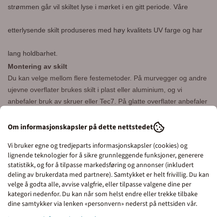
strømmen går vil skiltet lyse i mørket i en gitt periode. Våre
etterlysende skilt produseres med høy kvalitets UV farge og har
lang holdbarhet.
Montering av skilt
Du kan velge mellom flere festemetoder.
På murvegger og andre
ujevne overflater brukes skilt i plast eller aluminium, og vi
anbefaler bruk av skruer eller Tec7.
På glatte overflater anbefaler
vi bruk av dobbelsidig tape. Alle vinylskilt leveres med dobbelsidig
tape på baksiden. For skilt i plast eller aluminium kan du velge
Om informasjonskapsler på dette nettstedet
mellom følgende festemetoder:
Vi bruker egne og tredjeparts informasjonskapsler (cookies) og
lignende teknologier for å sikre grunnleggende funksjoner, generere
Ingen festemetode
statistikk, og for å tilpasse markedsføring og annonser (inkludert
Dobbelsidig tape
deling av brukerdata med partnere). Samtykket er helt frivillig. Du kan
Skruehull 3,5 mm
velge å godta alle, avvise valgfrie, eller tilpasse valgene dine per
kategori nedenfor. Du kan når som helst endre eller trekke tilbake
Priser inkl. eller ekskl.
dine samtykker via lenken «personvern» nederst på nettsiden vår.
Enkel bestilling og rask levering fra Merkefabrikken