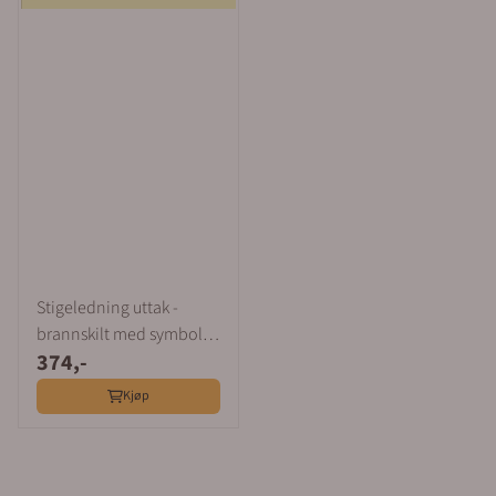
Stigeledning uttak -
brannskilt med symbol
374,-
og tekst
Kjøp